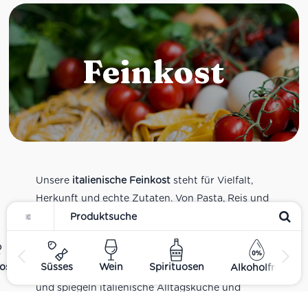
Feinkost
Unsere
italienische Feinkost
steht für Vielfalt,
Herkunft und echte Zutaten. Von Pasta, Reis und
Tomatensaucen über Olivenöl, Antipasti und
Pesto bis zu Balsamico und Spezialitäten aus
verschiedenen Regionen Italiens. Alle Produkte
ost
Süsses
Wein
Spirituosen
Alkoholfrei
sind Teil unseres realen Supermarkt-Sortiments
und spiegeln italienische Alltagsküche und
Tradition wider. Italienische Feinkost online