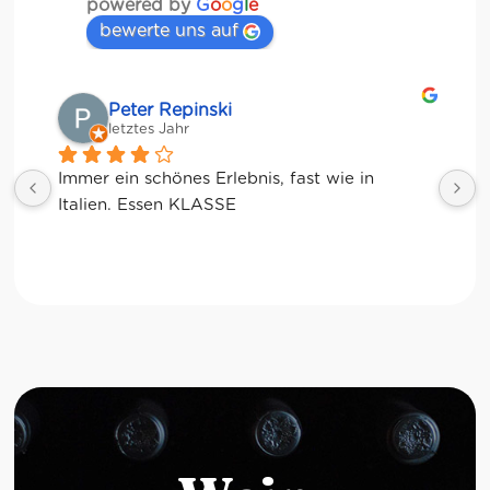
powered by
G
o
o
g
l
e
bewerte uns auf
Matze
letztes Jahr