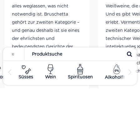
minerali
alles weglassen, was nicht
Weißweine, die 
Eleganz
notwendig ist. Bruschetta
Und es gibt We
gehört zur zweiten Kategorie –
erlebt. Verment
und genau deshalb ist sie eines
zweiten Kategori
der ehrlichsten und
technischer Wei
bedeutendsten Gerichte der
intellektuelles 
italienischen Küche. Eine
ein Wein, der n
Scheibe geröstetes Brot, ein
schmeckt – nac
Hauch Knoblauch, etwas
Wind, nach Lich
ost
Süsses
Wein
Spirituosen
Alkoholfrei
Olivenöl. Mehr braucht es nicht.
…
WEITERLESEN
WEITERLESE