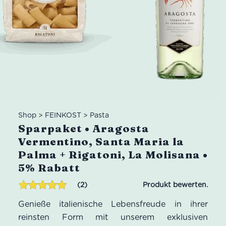
Shop
>
FEINKOST
>
Pasta
Sparpaket • Aragosta
Vermentino, Santa Maria la
Palma + Rigatoni, La Molisana •
5% Rabatt
2
Bewertet mit
2
Genieße italienische Lebensfreude in ihrer
5.00
von 5,
basierend
reinsten Form mit unserem exklusiven
auf