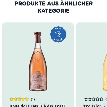
PRODUKTE AUS DER GLEICHEN
KATEGORIE
(1)
Bewertet
Bewertet
Rosa dei Frati, Cà dei Frati
Tre Filer, C