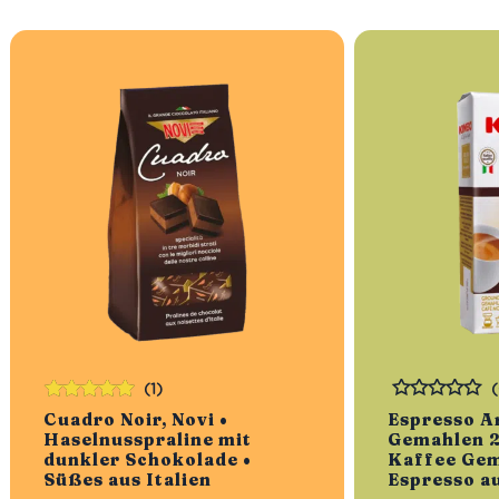
(1)
Bewertet
Bewertet
Cuadro Noir, Novi •
Espresso A
mit
5.00
von
Haselnusspraline mit
Gemahlen 2
5
dunkler Schokolade •
Kaffee Gem
Süßes aus Italien
Espresso au