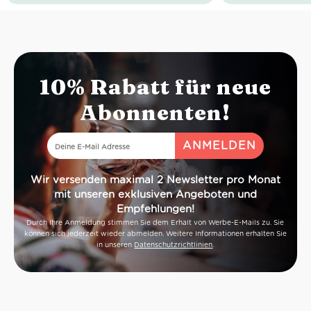
Geruch:
Mandel,
Farbe:
gol
Weißdornblüten, grüner Apfel
Geruch:
ge
Geschmack:
frisch, süffig, pikant,
Salbei, Honig
angenehme Säure
Geschmac
Säure gut au
Idealer Versand
10% Rabatt für neue
Abonnenten!
Wir versenden maximal 2 Newsletter pro Monat
mit unseren exklusiven Angeboten und
Empfehlungen!
Durch Ihre Anmeldung stimmen Sie dem Erhalt von Werbe-E-Mails zu. Sie
können sich jederzeit wieder abmelden. Weitere Informationen erhalten Sie
in unseren
Datenschutzrichtlinien
.