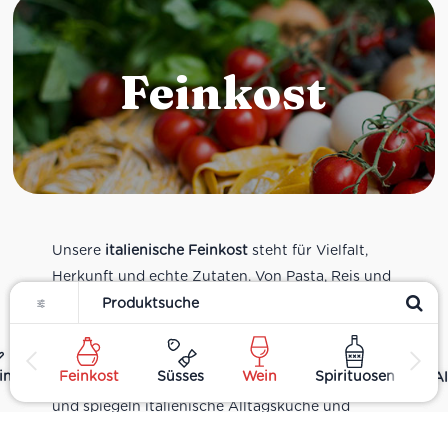
Feinkost
Unsere
italienische Feinkost
steht für Vielfalt,
Herkunft und echte Zutaten. Von Pasta, Reis und
Filter
Tomatensaucen über Olivenöl, Antipasti und
Pesto bis zu Balsamico und Spezialitäten aus
verschiedenen Regionen Italiens. Alle Produkte
ing
Feinkost
Süsses
Wein
Spirituosen
Al
sind Teil unseres realen Supermarkt-Sortiments
und spiegeln italienische Alltagsküche und
Tradition wider. Italienische Feinkost online