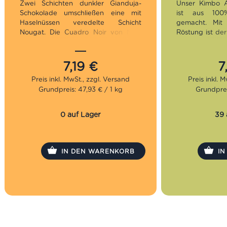
Zwei Schichten dunkler Gianduja-
Unser Kimbo 
Schokolade
umschließen
eine mit
ist aus 100
Haselnüssen veredelte Schicht
gemacht. Mit 
Nougat. Die Cuadro Noir von Novi
Röstung ist de
sind eine ganz, ganz süße
milder Espres
Versuchung aus dem Piemont, denn
Schokoladennot
ist die Packung einmal aufgemacht,
7,19
€
7
gibt kein Halt mehr. Es ist die
Röstung:
M
Kombination aus dunkler Schokolade,
Geschmac
Grundpreis: 47,93 € / 1 kg
Grundprei
Nougat und feinen Haselnüssen, die
Bohnen:
1
uns so sūchtig macht. Probiere sie
selbst!
0 auf Lager
39 
IN DEN WARENKORB
I