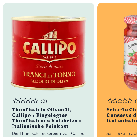
(0)
Bewertet
Bewertet
Thunfisch in Olivenöl,
Scharfe Chi
Callipo • Eingelegter
Conserve d
Thunfisch aus Kalabrien •
Italienisch
Italienische Feinkost
Die Thunfisch Leckereien von Callipo,
Seit 1973 mac