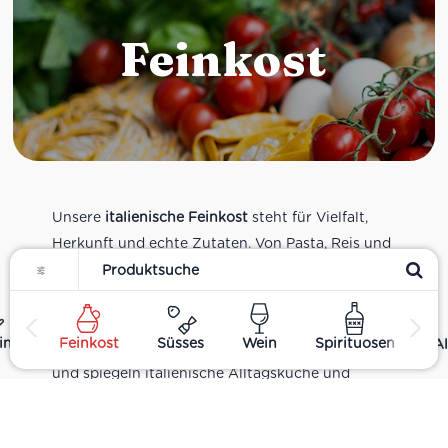
Feinkost
Unsere
italienische Feinkost
steht für Vielfalt,
Herkunft und echte Zutaten. Von Pasta, Reis und
Filter
Tomatensaucen über Olivenöl, Antipasti und
Pesto bis zu Balsamico und Spezialitäten aus
verschiedenen Regionen Italiens. Alle Produkte
ing
Feinkost
Süsses
Wein
Spirituosen
Al
sind Teil unseres realen Supermarkt-Sortiments
und spiegeln italienische Alltagsküche und
Tradition wider. Italienische Feinkost online
kaufen.