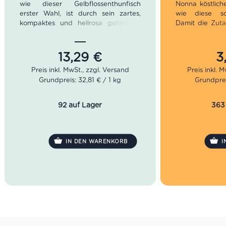
wie dieser Gelbflossenthunfisch
Nonna köstlich
erster Wahl, ist durch sein zartes,
wie diese sch
kompaktes und hellrosa gefärbtes,
Damit die Zuta
mageres Fleisch gekennzeichnet.
Qualität haben
Dieser Thunfisch in Olivenöl gehört
angebaut. Di
traditionell in jeden Alimentari und in
Romagna sind
13,29
€
3
jede italienische Küche.
dafür, dass m
Schlaraffenland
Nettogewicht: 620 g
Grundpreis: 32,81 € / 1 kg
Grundprei
Abtropfgewicht: 405 g
Diese scharfe
praktischerweis
92 auf Lager
363
Gerade beim
leckeren Arra
man ausreiche
Chilischoten da
IN DEN WARENKORB
I
zu müssen,
Erleichterung.
Nettogewi