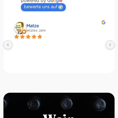
powered by
G
o
o
g
l
e
bewerte uns auf
Matze
letztes Jahr