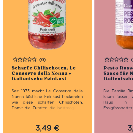
(0)
Bewertet
Bewertet
Scharfe Chilischoten, Le
Pesto Rosso
Conserve della Nonna •
Sauce für N
Italienische Feinkost
Italienisch
Seit 1973 macht Le Conserve della
Die Familie Rin
Nonna köstliche Feinkost Leckereien
kaum fassen, 
wie diese scharfen Chilischoten.
Haus in 
Damit die Zutaten die bestmögliche
Essigfassb
Qualität haben, sind sie natürlich
Dachboden fa
angebaut. Die Acker der Emilia-
die Geschichte 
Romagna sind nun mal der Grund
als typische
3,49
€
3
dafür, dass man sich hier wie im
Modena üblich i