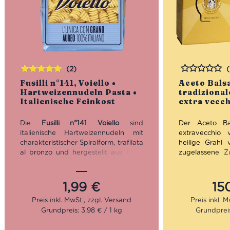
(2)
Bewertet
Bewertet
Fusilli n°141, Voiello •
Aceto Bals
mit
5.00
von
Hartweizennudeln Pasta •
tradiziona
5
Italienische Feinkost
extra vecch
Die
Fusilli n°141 Voiello
sind
Der Aceto Bal
italienische Hartweizennudeln mit
extravecchio 
charakteristischer Spiralform, trafilata
heilige Grahl
al bronzo und hergestellt aus 100%
zugelassene Zu
italienischem Grano Aureo. Ihre raue,
Traubenmost 
stabile Oberfläche nimmt Saucen
Lambrusco T
besonders gut auf – von
Reduktion re
1,99
€
15
Tomatensugo und Gemüse-Ragù bis
Kostbarkeit mi
zu cremigen Rezepten mit Käse,
verschiedens
Grundpreis: 3,98 € / 1 kg
Grundpreis
Fisch oder Salsiccia. Eine vielseitige
Eiche, Kastani
Pasta für alle, die Fusilli online kaufen