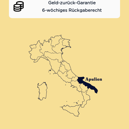
Geld-zurück-Garantie
6-wöchiges Rückgaberecht