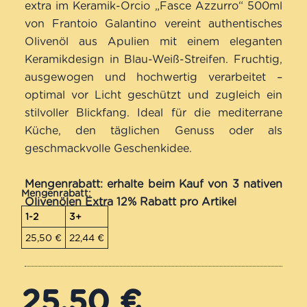
von 5,
extra im Keramik-Orcio „Fasce Azzurro“ 500ml
basierend
von Frantoio Galantino vereint authentisches
auf
Olivenöl aus Apulien mit einem eleganten
Kundenbewertung
Keramikdesign in Blau-Weiß-Streifen. Fruchtig,
ausgewogen und hochwertig verarbeitet –
optimal vor Licht geschützt und zugleich ein
stilvoller Blickfang. Ideal für die mediterrane
Küche, den täglichen Genuss oder als
geschmackvolle Geschenkidee.
Mengenrabatt: erhalte beim Kauf von 3 nativen
Mengenrabatt:
Olivenölen Extra 12% Rabatt pro Artikel
1-2
3+
25,50
€
22,44
€
25,50
€