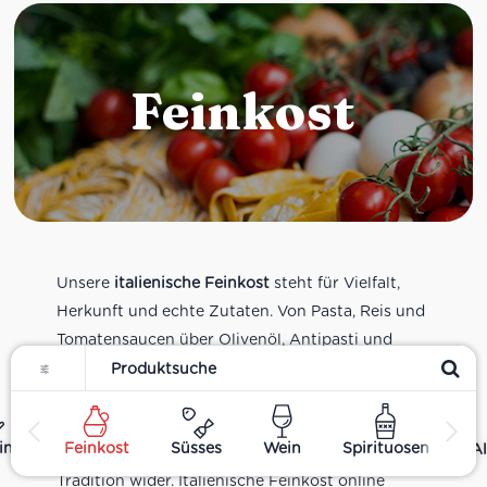
Feinkost
Unsere
italienische Feinkost
steht für Vielfalt,
Herkunft und echte Zutaten. Von Pasta, Reis und
Tomatensaucen über Olivenöl, Antipasti und
Filter
Pesto bis zu Balsamico und Spezialitäten aus
verschiedenen Regionen Italiens. Alle Produkte
sind Teil unseres realen Supermarkt-Sortiments
ing
Feinkost
Süsses
Wein
Spirituosen
Al
und spiegeln italienische Alltagsküche und
Tradition wider. Italienische Feinkost online