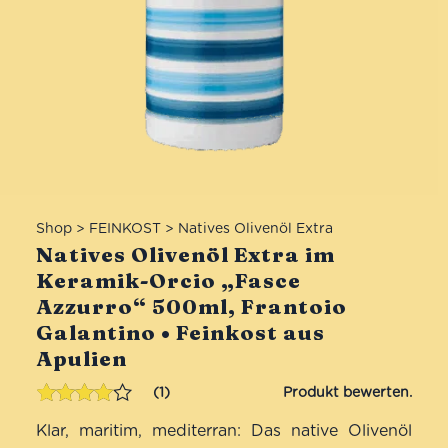
Shop
>
FEINKOST
>
Natives Olivenöl Extra
Natives Olivenöl Extra im
Keramik-Orcio „Fasce
Azzurro“ 500ml, Frantoio
Galantino • Feinkost aus
Apulien
1
Bewertet
1
Klar, maritim, mediterran: Das native Olivenöl
mit
4.00