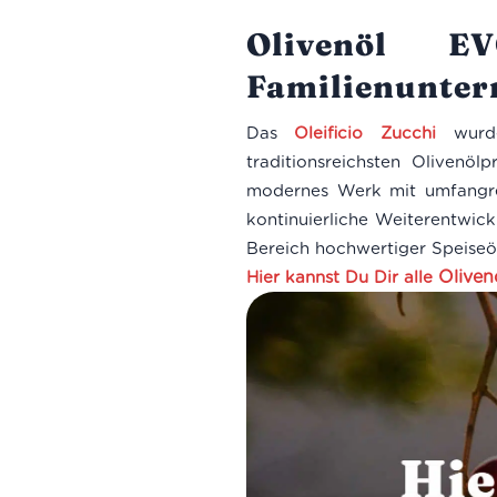
Olivenöl 
Familienuntern
Das
Oleificio Zucchi
wurde
traditionsreichsten Olivenö
modernes Werk mit umfangrei
kontinuierliche Weiterentwic
Bereich hochwertiger Speiseö
Oliven
Hier kannst Du Dir alle