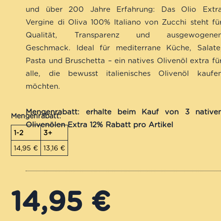
basierend
und über 200 Jahre Erfahrung: Das Olio Extr
auf
Vergine di Oliva 100% Italiano von Zucchi steht fü
Kundenbewertungen
Qualität, Transparenz und ausgewogene
Geschmack. Ideal für mediterrane Küche, Salate
Pasta und Bruschetta – ein natives Olivenöl extra fü
alle, die bewusst italienisches Olivenöl kaufe
möchten.
Mengenrabatt: erhalte beim Kauf von 3 native
Mengenrabatt:
Olivenölen Extra 12% Rabatt pro Artikel
1-2
3+
14,95
€
13,16
€
14,95
€