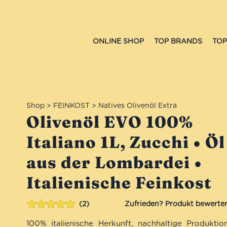
ONLINE SHOP
TOP BRANDS
TOP
Shop
>
FEINKOST
>
Natives Olivenöl Extra
Olivenöl EVO 100%
Italiano 1L, Zucchi • Öl
aus der Lombardei •
Italienische Feinkost
2
Bewertet mit
2
100% italienische Herkunft, nachhaltige Produktio
5.00
von 5,