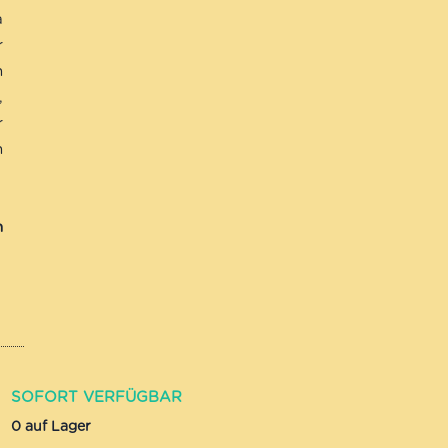
a
r
n
,
r
n
n
SOFORT VERFÜGBAR
0 auf Lager