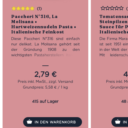
(1)
Bewertet
Bewertet
Paccheri N°316, La
Tomatensa
mit
5.00
von
Molisana •
Steinpilzen
5
Hartweizennudeln Pasta •
Sauce für P
Italienische Feinkost
Italienisch
Diese Paccheri N°316 sind einfach
Die Firma Mara
nur delikat. La Molisana gehört seit
ist seit 1951 ei
der Gründung 1908 zu den
in der Welt der 
wichtigsten Pastaherstellern Italiens.
Mit leidensch
Heute wird das traditionsreiche
stellt Marabo
Unternehmen bereits in vierter
eingelegte Pilz
Generation von der Familie Ferro
sowie feine ita
2,79
€
4
geführt.
Insbesondere 
Steinpilzen e
Grundpreis: 5,58 € / 1 kg
Grundprei
Kochzeit: 12 Minuten
Beliebtheit.
Packung: 500 g
Nun in dritter
415 auf Lager
48 
steht der Ausw
sowie natür
Vordergrund.
Auge für erstk
IN DEN WARENKORB
I
der hohe Ans