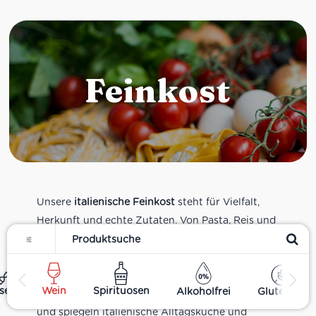
Feinkost
Unsere
italienische Feinkost
steht für Vielfalt,
Herkunft und echte Zutaten. Von Pasta, Reis und
Filter
Tomatensaucen über Olivenöl, Antipasti und
Pesto bis zu Balsamico und Spezialitäten aus
verschiedenen Regionen Italiens. Alle Produkte
ses
Wein
Spirituosen
Alkoholfrei
Glutenfrei
sind Teil unseres realen Supermarkt-Sortiments
und spiegeln italienische Alltagsküche und