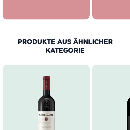
lange Zeitspa
Dafür setzt ma
bewusst den 
Tradition der 
Piemont und Li
PRODUKTE AUS DER GLEICHEN
KATEGORIE