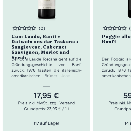
(0)
Bewertet
Bewertet
Cum Laude, Banfi •
Poggio alle
Rotwein aus der Toskana •
Banfi
Sangiovese, Cabernet
Sauvignon, Merlot und
Syrah
Der Cum Laude Toscana geht auf die
Der Poggio al
Gründungsgeschichte von Banfi
Gründungsges
zurück. 1978 fassten die italienisch-
zurück. 1978 fa
amerikanischen Brüder John und
amerikanisch
Harry Mariani den Entschluss, ihr
Harry Mariani
gemeinsames Weingut zu gründen.
gemeinsames 
Die beiden Brüder hatten von
Die beiden 
17,95
€
5
Beginn an die Vorstellung eines
Beginn an di
hochmodernen Weinguts. Der
hochmodern
Grundpreis: 23,93 € / 1 l
Grundprei
renommierte Önologe Enzio Rivella
renommierte Ö
half den Brüdern das optimale Stück
half den Brüde
Land zu finden. Der Boden war
Land zu find
117 auf Lager
14 
nährstoffreich und das Mikroklima
nährstoffreic