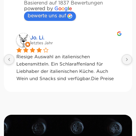
Basierend auf 1837 Bewertungen
powered by
G
o
o
g
l
e
bewerte uns auf
Jessica Chu
letztes Jahr
Tolle Auswahl! Die Frischetheke und der 
Kaffee sind ebenfalls sensationell. Viele 
glutenfreie Optionen.