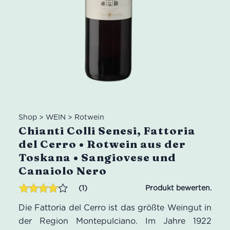
Shop
>
WEIN
>
Rotwein
Chianti Colli Senesi, Fattoria
del Cerro • Rotwein aus der
Toskana • Sangiovese und
Canaiolo Nero
1
Bewertet
1
Die Fattoria del Cerro ist das größte Weingut in
mit
4.00
von 5,
der Region Montepulciano. Im Jahre 1922
basierend