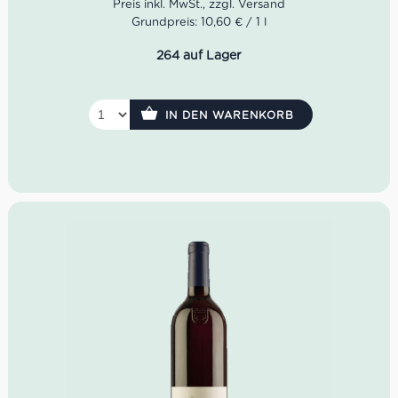
oder Risotto.
Grundpreis: 10,60 € / 1 l
Farbe: Gelbgold mit grünlichen Reflexen.
264 auf Lager
Geruch: Schönes Zusammenspiel von reifen,
gelben Früchten und feinen Gewürzen.
Geschmack: Vollmundig und fruchtig auf der
IN DEN WARENKORB
Zunge. Helle Früchte werden von zartem Schmelz
und einer feinen Restsäure begleitet.