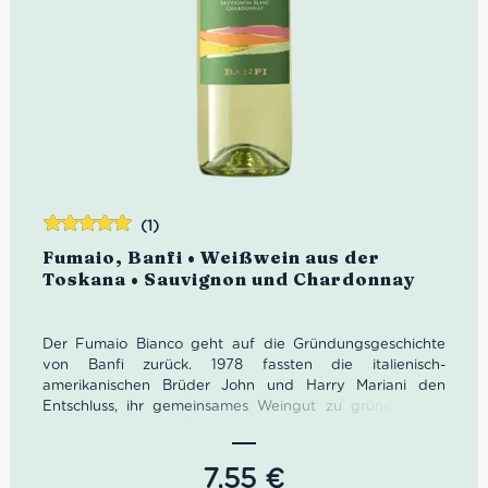
(1)
Bewertet
Fumaio, Banfi • Weißwein aus der
mit
5.00
von
Toskana • Sauvignon und Chardonnay
5
Der Fumaio Bianco geht auf die Gründungsgeschichte
von Banfi zurück. 1978 fassten die italienisch-
amerikanischen Brüder John und Harry Mariani den
Entschluss, ihr gemeinsames Weingut zu gründen. Die
beiden Brüder hatten von Beginn an die Vorstellung
eines hochmodernen Weinguts. Der renommierte
Önologe Enzio Rivella half den Brüdern das optimale
7,55
€