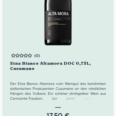
(0)
Bewertet
Etna Bianco Altamora DOC 0,75L,
Cusumano
Der Etna Bianco Altamora vom Weingut des berühmten
sizilianischen Produzenten Cusumano an den nördlichen
Hängen des Vulkans. Ein schöner strohgelber Wein aus
Carricante-Trauben, der einen einzigartigen
mineralischen und fruchtigen Wein ergibt. 3 Gläser in
Gambero Rosso.
17,50
€