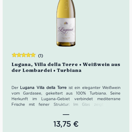
(1)
Bewertet
Lugana, Villa della Torre • Weißwein aus
mit
5.00
von
der Lombardei • Turbiana
5
Der
Lugana Villa della Torre
ist ein eleganter Weißwein
vom Gardasee, gekeltert aus 100% Turbiana. Seine
Herkunft im Lugana-Gebiet verbindet mediterrane
Frische mit feiner Struktur: Im Glas zeigt er ein
leuchtendes Gelb mit goldenen Reflexen, in der Nase
weiße Blüten, Zitrusfrüchte und aromatische Kräuter. Am
Gaumen wirkt er frisch, mineralisch und angenehm tief –
13,75
€
ideal als Aperitivo, zu Fisch aus See und Meer, Quiches