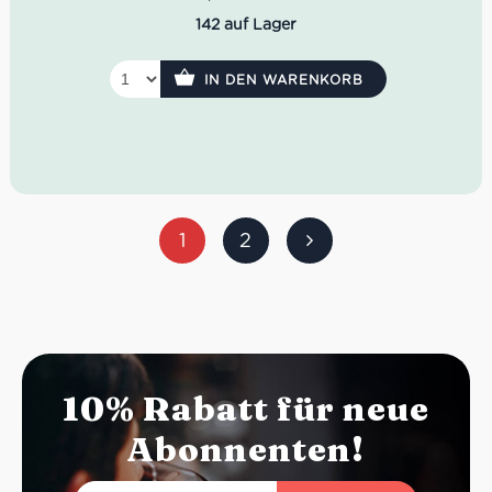
Reflexen.
142 auf Lager
Geruch: Fruchtig und frisch mit Anklängen an
Waldbeeren und Pflaumen sowie feinen
Gewürznuancen.
IN DEN WARENKORB
Geschmack: Samtige Fülle und gute Säurestruktur.
Das Finale ist vielschichtig und harmonisch.
Idealer Versandkarton: 21 Flaschen
1
2
10% Rabatt für neue
Abonnenten!