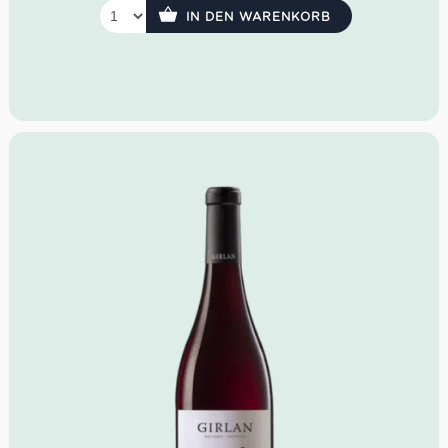
Cuvée aus Chardonnay, Pinot Bianco sowie Pinot Nero.
IN DEN WARENKORB
Die Farbe ist elegant strohgelb m
it leicht grünlichen
Nuancen. Sein Bouquet ist intensiv als auch anhaltend.
Der feine Geschmack erscheint mit feiner Säure und ist
sehr trocken.
Farbe:
Strohgelb mit grünlichen Nuancen
Geruch:
intensive Frische, lange anhaltend
Geschmack:
filigrane Perlage, zarte Mineralik