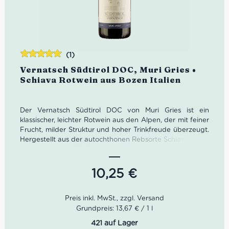
(1)
Bewertet
Vernatsch Südtirol DOC, Muri Gries •
mit
5.00
von
Schiava Rotwein aus Bozen Italien
5
Der Vernatsch Südtirol DOC von Muri Gries ist ein
klassischer, leichter Rotwein aus den Alpen, der mit feiner
Frucht, milder Struktur und hoher Trinkfreude überzeugt.
Hergestellt aus der autochthonen Rebsorte Schiava, zeigt
er Noten von Kirsche, Mandeln und floralen Nuancen. Ein
eleganter Südtiroler Rotwein – perfekt für
unkomplizierten Genuss und die leichte Küche.
10,25
€
Grundpreis: 13,67 € / 1 l
421 auf Lager