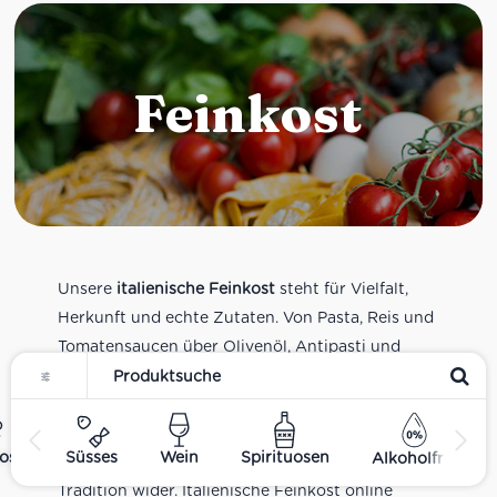
Feinkost
Unsere
italienische Feinkost
steht für Vielfalt,
Herkunft und echte Zutaten. Von Pasta, Reis und
Tomatensaucen über Olivenöl, Antipasti und
Pesto bis zu Balsamico und Spezialitäten aus
verschiedenen Regionen Italiens. Alle Produkte
sind Teil unseres realen Supermarkt-Sortiments
ost
Süsses
Wein
Spirituosen
Alkoholfrei
und spiegeln italienische Alltagsküche und
Tradition wider. Italienische Feinkost online