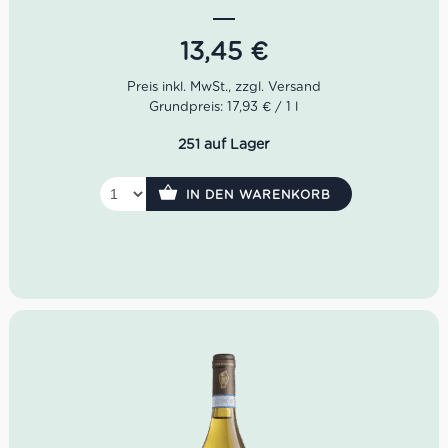
sorgfältig ausgewählt wurden, mit dem Ziel, einen Wein
von großer Frische und angenehmem Trinkgefühl zu
erzeugen.
13,45
€
Le Conche Vermentino di Gallura von Pedra Majore hat
Strohgelbe Farbe mit leicht grünlichen Reflexen, brillant,
in der Nase zart pflanzlich, mit leichten fruchtigen Noten.
Grundpreis: 17,93 € / 1 l
Lebendigkeit und Frische prägen die Trinkbarkeit dieses
Vermentinos, der dennoch eine gute Nachhaltigkeit am
251 auf Lager
Gaumen und einen sauberen Abgang aufweist.
Idealer Versandkarton: 21 Flaschen
IN DEN WARENKORB