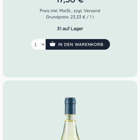
Farbe: Strohgelb.
Geruch:Tief blumige, mineralische und fruchtige
Noten.
Grundpreis: 23,33 € / 1 l
Geschmack: Frischer Heu mit Zitrus, frisch und
fest, gute Hartnäckigkeit.
31 auf Lager
IN DEN WARENKORB