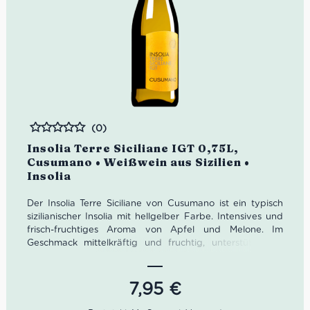
(0)
Bewertet
Insolia Terre Siciliane IGT 0,75L,
Cusumano • Weißwein aus Sizilien •
Insolia
Der Insolia Terre Siciliane von Cusumano ist ein typisch
sizilianischer Insolia mit hellgelber Farbe. Intensives und
frisch-fruchtiges Aroma von Apfel und Melone. Im
Geschmack mittelkräftig und fruchtig, unterstützt von
einer feinen, anregenden Säure. Die ideale
Trinktemperatur für den fruchtigen Wein aus Italien liegt
bei 6 bis 8 °C. Er eignet sich wunderbar für den Solo-
7,95
€
Genuss, harmoniert aber auch vortrefflich mit Eierspeisen,
Fischgerichten, Pasta mit hellen Saucen, Gratin, Gemüse