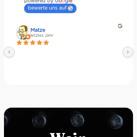
powered by
G
o
o
g
l
e
bewerte uns auf
Matze
letztes Jahr