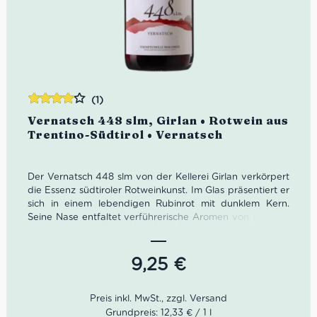
(1)
Bewertet
Vernatsch 448 slm, Girlan • Rotwein aus
mit
4.00
Trentino-Südtirol • Vernatsch
von 5
Der Vernatsch 448 slm von der Kellerei Girlan verkörpert
die Essenz südtiroler Rotweinkunst. Im Glas präsentiert er
sich in einem lebendigen Rubinrot mit dunklem Kern.
Seine Nase entfaltet verführerische Aromen von saftigen
Waldbeeren, gerösteten Haselnüssen und feinen
Gewürznoten. Am Gaumen überzeugt der Vernatsch mit
seiner fruchtbetonten, vitalen Charakteristik und einer
9,25
€
samtig-geschmeidigen Textur, die für einen
hervorragenden Trinkfluss sorgt.
Farbe: Rubinroter Wein mit granatfarbenen
Grundpreis: 12,33 € / 1 l