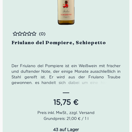
(0)
Bewertet
Friulano del Pompiere, Schiopetto
Der Friulano del Pompiere ist ein Weißwein mit frischer
und duftender Note, der einige Monate ausschließlich in
Stahl gereift ist. Er wird aus der Friulano Traube
gewonnen. es handelt sich dabei um eine historische
Rebsorte der Region, die in hügeligen, belüfteten
Gebieten auf Böden vorwiegend mergeligen Ursprungs
aus dem Eozän angebaut wird.
15,75
€
Farbe: Strohgelb, mit goldenen Reflexen.
Geruch: Duftig mit Aromen von Holunder- und
Grundpreis: 21,00 € / 1 l
Stachelbeernoten.
Geschmack: Elegant nach Frühlingswiese mit
43 auf Lager