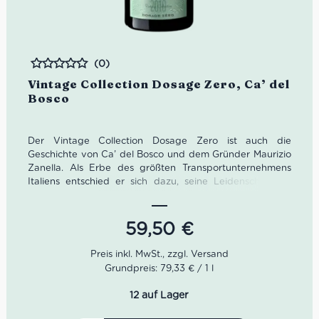
(0)
Bewertet
Vintage Collection Dosage Zero, Ca’ del
Bosco
Der Vintage Collection Dosage Zero ist auch die
Geschichte von Ca’ del Bosco und dem Gründer Maurizio
Zanella. Als Erbe des größten Transportunternehmens
Italiens entschied er sich dazu, seine Leidenschaft für
Spumante als Winzer auszuleben. In den 1960er Jahren
übernahm Zanella das von dichten Kastanienbäumen
und Weinbergen umgebene Haus seiner Mutter: das Ca’
59,50
€
del Bosco. Hier entwickelte Zanella mit dem Kellermeister
von Dom Perignon Monsieur Dubois die berühmte
Methode Ca’ del Bosco.
Grundpreis: 79,33 € / 1 l
Der edle Vintage Collection Dosage Zero von Ca’ del
12 auf Lager
Bosco wertet jeden Anlass auf. Der Vintage Collection
Dosage Zero Brut von Ca’ del Bosco ist eine zauberhafte