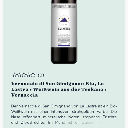
(0)
Bewertet
Vernaccia di San Gimignano Bio, La
Lastra • Weißwein aus der Toskana •
Vernaccia
Der Vernaccia di San Gimignano von La Lastra ist ein Bio-
Weißwein mit einer intensiven strohgelben Farbe. Die
Nase offenbart mineralische Noten, tropische Früchte
und Zitrusfrüchte. Im Mund ist er würzig, frisch und
anhaltend.