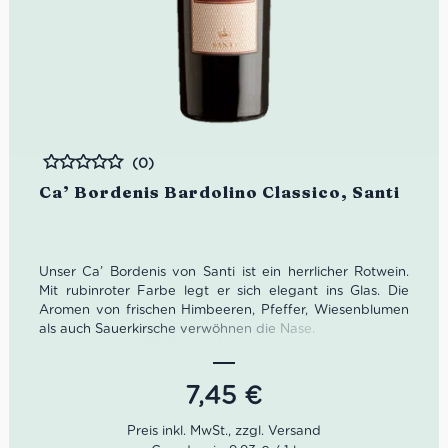
(0)
Bewertet
Ca’ Bordenis Bardolino Classico, Santi
Unser Ca’ Bordenis von Santi ist ein herrlicher Rotwein.
Mit rubinroter Farbe legt er sich elegant ins Glas. Die
Aromen von frischen Himbeeren, Pfeffer, Wiesenblumen
als auch Sauerkirsche verwöhnen die Nase.
Farbe:
Rubinrot
Geruch:
Himbeere, Pfeffer, Wiesenblume
7,45
€
Geschmack:
fruchtig, würzig, konzentriert
Idealer Versandkarton: 21 Flaschen