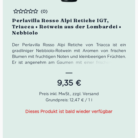
(0)
Bewertet
Perlavilla Rosso Alpi Retiche IGT,
Triacca • Rotwein aus der Lombardei •
Nebbiolo
Der Perlavilla Rosso Alpi Retiche von Triacca ist ein
gradliniger Nebbiolo-Rotwein mit Aromen von frischen
Blumen mit fruchtigen Noten und kleinbeerigen Früchten.
Er ist angenehm am Gaumen mit einer frischen Säure.
Wir empfehlen ihn zu kräftigen, dunklen Fleischgerichten
vom Rind, Lamm und Hirsch, sowie zu Pilzgerichten und
Trüffel.
9,35
€
Grundpreis: 12,47 € / 1 l
Dieses Produkt ist bald wieder verfügbar