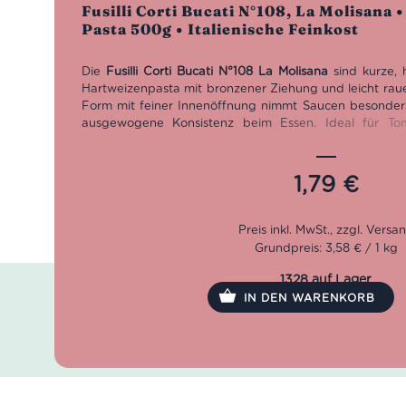
Bewertet
Fusilli Corti Bucati N°108, La Molisana
mit
4.75
Pasta 500g • Italienische Feinkost
von 5
Die
Fusilli Corti Bucati N°108 La Molisana
sind kurze, h
Hartweizenpasta mit bronzener Ziehung und leicht raue
Form mit feiner Innenöffnung nimmt Saucen besonders
ausgewogene Konsistenz beim Essen. Ideal für To
cremige Saucen, Ragù, Aufläufe und Pastasalat – ein v
Italien im 500-g-Format.
1,79
€
Grundpreis: 3,58 € / 1 kg
1328 auf Lager
IN DEN WARENKORB