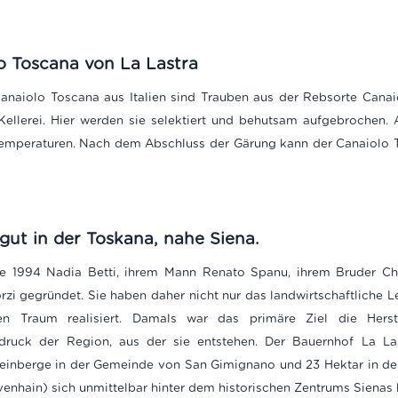
lo Toscana von La Lastra
Canaiolo Toscana aus Italien sind Trauben aus der Rebsorte Cana
ellerei. Hier werden sie selektiert und behutsam aufgebrochen. 
 Temperaturen. Nach dem Abschluss der Gärung kann der Canaiolo 
gut in der Toskana, nahe Siena.
e 1994 Nadia Betti, ihrem Mann Renato Spanu, ihrem Bruder Chr
rzi gegründet. Sie haben daher nicht nur das landwirtschaftliche 
ren Traum realisiert. Damals war das primäre Ziel die Herst
sdruck der Region, aus der sie entstehen. Der Bauernhof La Las
Weinberge in der Gemeinde von San Gimignano und 23 Hektar in d
enhain) sich unmittelbar hinter dem historischen Zentrums Sienas 