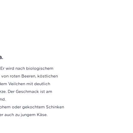
a.
. Er wird nach biologischem
 von roten Beeren, köstlichen
em Veilchen mit deutlich
rze.
Der Geschmack ist am
end.
, rohem oder gekochtem Schinken
er auch zu jungem Käse.