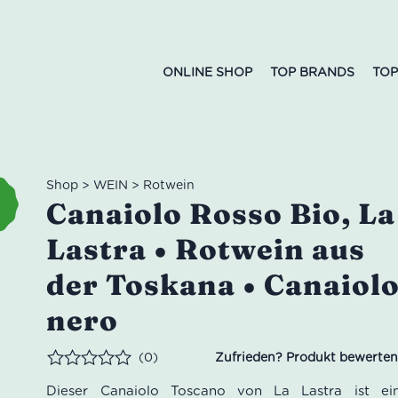
ONLINE SHOP
TOP BRANDS
TOP
Shop
>
WEIN
>
Rotwein
Canaiolo Rosso Bio, La
Lastra • Rotwein aus
der Toskana • Canaiol
nero
(0)
Bewertet
Dieser Canaiolo Toscano von La Lastra ist ei