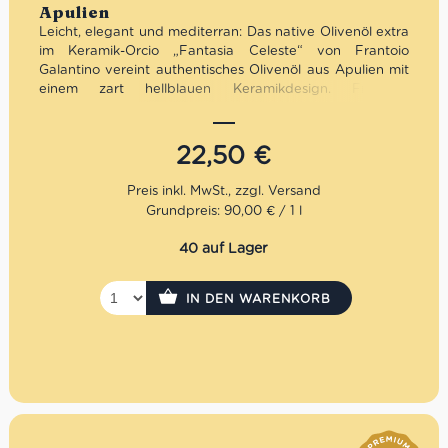
Apulien
Leicht, elegant und mediterran: Das native Olivenöl extra
im Keramik-Orcio „Fantasia Celeste“ von Frantoio
Galantino vereint authentisches Olivenöl aus Apulien mit
einem zart hellblauen Keramikdesign. Fruchtig,
ausgewogen und hochwertig verarbeitet – optimal vor
Licht geschützt und stilvoll präsentiert. Ideal für die
mediterrane Küche, den täglichen Genuss oder als
22,50
€
elegante Geschenkidee mit italienischem Flair.
Mengenrabatt: erhalte beim Kauf von 3 nativen
Grundpreis: 90,00 € / 1 l
Olivenölen Extra 12% Rabatt pro Artikel
40 auf Lager
IN DEN WARENKORB