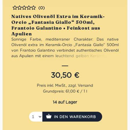
(0)
Bewertet
Natives Olivenöl Extra im Keramik-
Orcio „Fantasia Giallo“ 500ml,
Frantoio Galantino • Feinkost aus
Apulien
Sonnige Farbe, mediterraner Charakter: Das native
Olivenöl extra im Keramik-Orcio „Fantasia Giallo“ 500ml
von Frantoio Galantino verbindet authentisches Olivenöl
aus Apulien mit einem leuchtend gelben Keramikdesign.
Fruchtig, ausgewogen und hochwertig verarbeitet –
optimal vor Licht geschützt und zugleich ein dekorativer
Blickfang. Ideal für die mediterrane Küche, den täglichen
30,50
€
Genuss oder als fröhliche, stilvolle Geschenkidee.
Mengenrabatt: erhalte beim Kauf von 3 nativen
Grundpreis: 61,00 € / 1 l
Olivenölen Extra 12% Rabatt pro Artikel
14 auf Lager
IN DEN WARENKORB