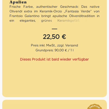
Apulien
Frische Farbe, authentischer Geschmack: Das native
Olivenöl extra im Keramik-Orcio „Fantasia Verde“ von
Frantoio Galantino bringt apulische Olivenöltradition in
ein elegantes, grünes Keramikgefäß. Fruchtig,
ausgewogen und hochwertig verarbeitet – optimal vor
Licht geschützt und stilvoll präsentiert. Ideal zum
täglichen Kochen, für mediterrane Gerichte oder als
22,50
€
geschmackvolle Geschenkidee mit italienischem
Charakter.
Grundpreis: 90,00 € / 1 l
Mengenrabatt: erhalte beim Kauf von 3 nativen
Olivenölen Extra 12% Rabatt pro Artikel
Dieses Produkt ist bald wieder verfügbar