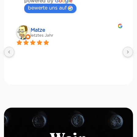
powered by
G
o
o
g
l
e
bewerte uns auf
Veronika Stulberg
letztes Jahr
Riesige Auswahl an italienischen Produkten, 
Weinen und sogar frischem Gemüse!