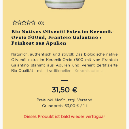
(0)
Bewertet
Bio Natives Olivenöl Extra im Keramik-
Orcio 500ml, Frantoio Galantino •
Feinkost aus Apulien
Natürlich, authentisch und stilvoll: Das biologische native
Olivenöl extra im Keramik-Orcio (500 ml) von Frantoio
Galantino stammt aus Apulien und vereint zertifizierte
Bio-Qualität mit traditioneller Keramikaufbewahrung.
Fruchtig, ausgewogen und optimal vor Licht geschützt –
ideal für bewusste mediterrane Küche oder als
hochwertige Geschenkidee mit italienischer Seele.
31,50
€
Mengenrabatt: erhalte beim Kauf von 3 nativen
Olivenölen Extra 12% Rabatt pro Artikel
Grundpreis: 63,00 € / 1 l
Dieses Produkt ist bald wieder verfügbar