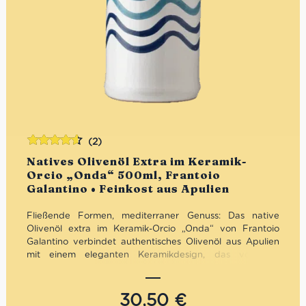
(2)
Bewertet
Natives Olivenöl Extra im Keramik-
mit
4.50
Orcio „Onda“ 500ml, Frantoio
von 5
Galantino • Feinkost aus Apulien
Fließende Formen, mediterraner Genuss: Das native
Olivenöl extra im Keramik-Orcio „Onda“ von Frantoio
Galantino verbindet authentisches Olivenöl aus Apulien
mit einem eleganten Keramikdesign, das von der
Bewegung des Meeres inspiriert ist. Fruchtig,
ausgewogen und hochwertig verarbeitet – optimal vor
Licht geschützt und stilvoll präsentiert. Ideal für die
30,50
€