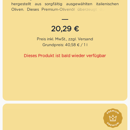
hergestellt aus sorgfältig ausgewählten italienischen
Oliven. Dieses Premium-Olivenöl überzeugt durch ein
elegantes fruchtiges Aroma, feine Kräuternoten und eine
harmonische Balance aus Frische und Würze. Ein echtes
Gourmet-Olivenöl aus Süditalien – ideal für mediterrane
20,29
€
Küche, Antipasti und feine italienische Gerichte.
Grundpreis: 40,58 € / 1 l
Dieses Produkt ist bald wieder verfügbar