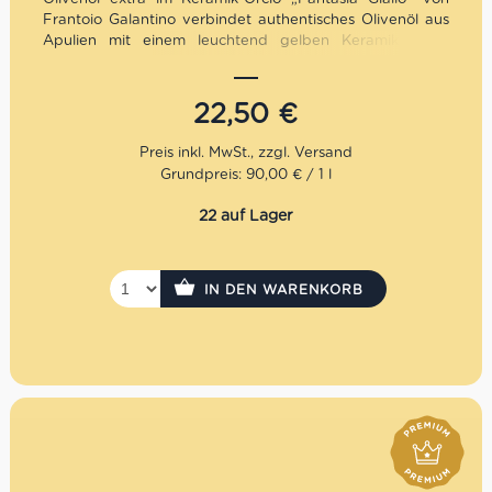
Frantoio Galantino verbindet authentisches Olivenöl aus
Apulien mit einem leuchtend gelben Keramikdesign.
Fruchtig, ausgewogen und hochwertig verarbeitet –
optimal vor Licht geschützt und zugleich ein dekorativer
Blickfang. Ideal für die mediterrane Küche, den täglichen
22,50
€
Genuss oder als fröhliche, stilvolle Geschenkidee.
Mengenrabatt: erhalte beim Kauf von 3 nativen
Grundpreis: 90,00 € / 1 l
Olivenölen Extra 12% Rabatt pro Artikel
22 auf Lager
IN DEN WARENKORB