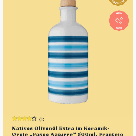
(1)
Bewertet
Natives Olivenöl Extra im Keramik-
mit
4.00
Orcio „Fasce Azzurro“ 500ml, Frantoio
von 5