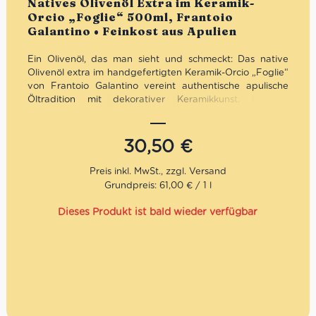
Natives Olivenöl Extra im Keramik-
Orcio „Foglie“ 500ml, Frantoio
Galantino • Feinkost aus Apulien
Ein Olivenöl, das man sieht und schmeckt: Das native
Olivenöl extra im handgefertigten Keramik-Orcio „Foglie“
von Frantoio Galantino vereint authentische apulische
Öltradition mit dekorativer Keramikkunst. Intensiv,
fruchtig und ausgewogen im Geschmack – abgefüllt in
einem kunstvoll verzierten Keramikgefäß, das Licht und
Wärme fernhält. Ideal für Genießer, als stilvolles Geschenk
30,50
€
oder als Blickfang in jeder Küche.
Mengenrabatt: erhalte beim Kauf von 3 nativen
Grundpreis: 61,00 € / 1 l
Olivenölen Extra 12% Rabatt pro Artikel
Dieses Produkt ist bald wieder verfügbar