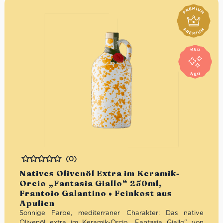
(0)
Bewertet
Natives Olivenöl Extra im Keramik-
Orcio „Fantasia Giallo“ 250ml,
Frantoio Galantino • Feinkost aus
Apulien
Sonnige Farbe, mediterraner Charakter: Das native
Olivenöl extra im Keramik-Orcio „Fantasia Giallo“ von