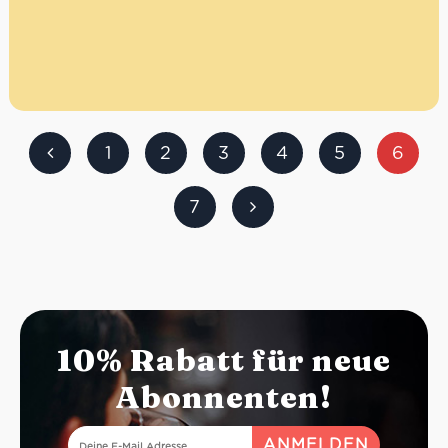
1
2
3
4
5
6
7
10% Rabatt für neue
Abonnenten!