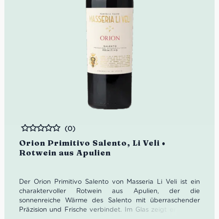
(0)
Bewertet
Orion Primitivo Salento, Li Veli •
Rotwein aus Apulien
Der Orion Primitivo Salento von Masseria Li Veli ist ein
charaktervoller Rotwein aus Apulien, der die
sonnenreiche Wärme des Salento mit überraschender
Präzision und Frische verbindet. Im Glas zeigt er saftige
Aromen von roter Pflaume, Maulbeere und rosa Pfeffer,