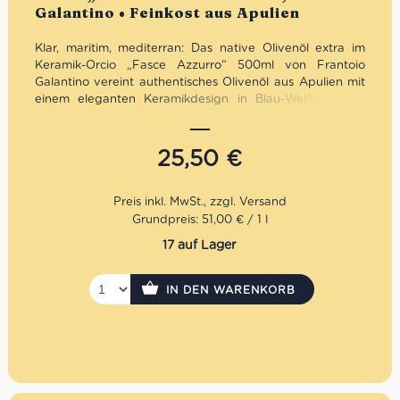
Galantino • Feinkost aus Apulien
Klar, maritim, mediterran: Das native Olivenöl extra im
Keramik-Orcio „Fasce Azzurro“ 500ml von Frantoio
Galantino vereint authentisches Olivenöl aus Apulien mit
einem eleganten Keramikdesign in Blau-Weiß-Streifen.
Fruchtig, ausgewogen und hochwertig verarbeitet –
optimal vor Licht geschützt und zugleich ein stilvoller
Blickfang. Ideal für die mediterrane Küche, den täglichen
25,50
€
Genuss oder als geschmackvolle Geschenkidee.
Mengenrabatt: erhalte beim Kauf von 3 nativen
Olivenölen Extra 12% Rabatt pro Artikel
Grundpreis: 51,00 € / 1 l
17 auf Lager
IN DEN WARENKORB