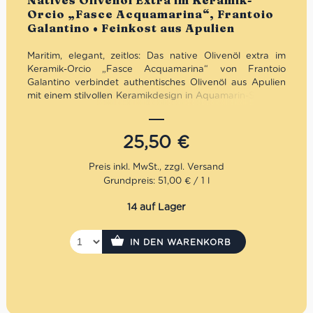
Natives Olivenöl Extra im Keramik-
Orcio „Fasce Acquamarina“, Frantoio
Galantino • Feinkost aus Apulien
Maritim, elegant, zeitlos: Das native Olivenöl extra im
Keramik-Orcio „Fasce Acquamarina“ von Frantoio
Galantino verbindet authentisches Olivenöl aus Apulien
mit einem stilvollen Keramikdesign in Aquamarin-Streifen.
Fruchtig, ausgewogen und hochwertig verarbeitet –
optimal vor Licht geschützt und zugleich ein dekorativer
Blickfang. Ideal für mediterrane Küche, bewussten
25,50
€
Genuss oder als elegante Geschenkidee mit italienischem
Charakter.
Grundpreis: 51,00 € / 1 l
Mengenrabatt: erhalte beim Kauf von 3 nativen
Olivenölen Extra 12% Rabatt pro Artikel
14 auf Lager
IN DEN WARENKORB