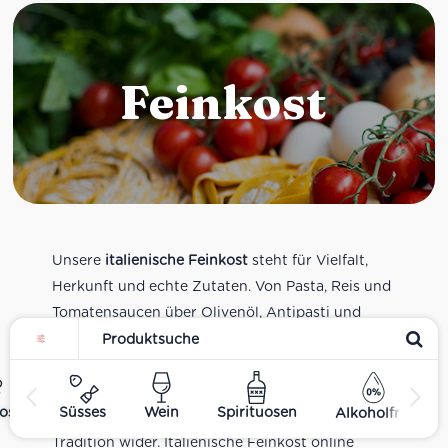
Feinkost
Unsere
italienische Feinkost
steht für Vielfalt,
Herkunft und echte Zutaten. Von Pasta, Reis und
Tomatensaucen über Olivenöl, Antipasti und
Pesto bis zu Balsamico und Spezialitäten aus
verschiedenen Regionen Italiens. Alle Produkte
sind Teil unseres realen Supermarkt-Sortiments
ost
Süsses
Wein
Spirituosen
Alkoholfrei
und spiegeln italienische Alltagsküche und
Tradition wider. Italienische Feinkost online