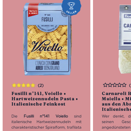
(2)
Bewertet
Bewertet
Fusilli n°141, Voiello •
Carnaroli R
mit
5.00
von
Hartweizennudeln Pasta •
Maiella • M
5
Italienische Feinkost
aus den Ab
Italienisch
Die
Fusilli n°141 Voiello
sind
Wer denkt, da
italienische Hartweizennudeln mit
seinen Ges
charakteristischer Spiralform, trafilata
angedünstete