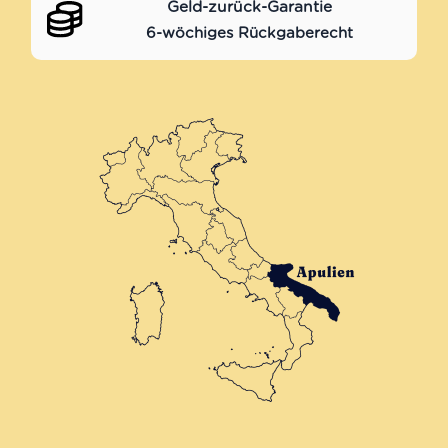
Geld-zurück-Garantie
6-wöchiges Rückgaberecht