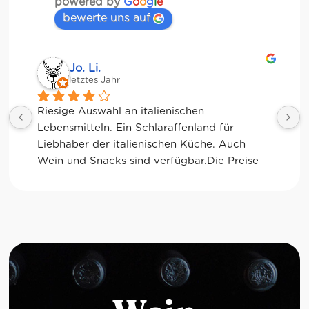
powered by
G
o
o
g
l
e
bewerte uns auf
Jessica Chu
letztes Jahr
Tolle Auswahl! Die Frischetheke und der 
Kaffee sind ebenfalls sensationell. Viele 
glutenfreie Optionen.