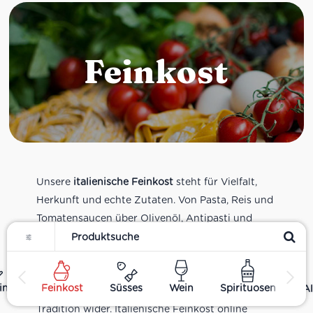
Feinkost
Unsere
italienische Feinkost
steht für Vielfalt,
Herkunft und echte Zutaten. Von Pasta, Reis und
Tomatensaucen über Olivenöl, Antipasti und
Filter
Pesto bis zu Balsamico und Spezialitäten aus
verschiedenen Regionen Italiens. Alle Produkte
sind Teil unseres realen Supermarkt-Sortiments
ing
Feinkost
Süsses
Wein
Spirituosen
Al
und spiegeln italienische Alltagsküche und
Tradition wider. Italienische Feinkost online