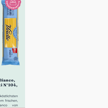
Idealer Versandkarton: 21 Flaschen
Bianco,
ti N°104,
östlichsten
m frischen,
ianco von