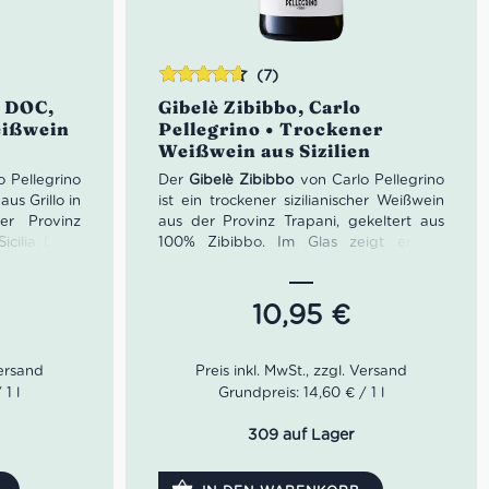
(7)
Bewertet
a DOC,
Gibelè Zibibbo, Carlo
mit
4.57
eißwein
Pellegrino • Trockener
von 5
Weißwein aus Sizilien
 Pellegrino
Der
Gibelè Zibibbo
von Carlo Pellegrino
aus Grillo in
ist ein trockener sizilianischer Weißwein
er Provinz
aus der Provinz Trapani, gekeltert aus
Sicilia DOC.
100% Zibibbo. Im Glas zeigt er ein
ohgelb mit
Strohgelb mit grünlichen Reflexen; in der
n der Nase
Nase wirkt er intensiv, fruchtig und
 Noten von
mediterran mit Noten von Grapefruit
10,95
€
omatischen
und frischer Minze. Am Gaumen ist er
lüten. Am
frisch, anhaltend und aromatisch klar –
lo frisch,
ideal gut gekühlt als Aperitivo, zu Fisch,
ch und von
Krustentieren, Austern, rohen
1 l
Grundpreis: 14,60 € / 1 l
aktervoller
Meeresfrüchten und vegetarischen
schgerichte,
Gerichten.
309 auf Lager
se, Gemüse-
re und den