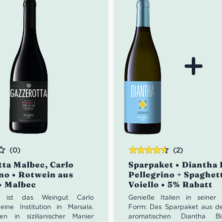
(0)
(2)
Bewertet
tta Malbec, Carlo
Sparpaket • Diantha 
mit
4.50
ino • Rotwein aus
Pellegrino + Spaghet
von 5
 • Malbec
Voiello • 5% Rabatt
0 ist das Weingut Carlo
Genieße Italien in seiner k
 eine Institution in Marsala.
Form: Das Sparpaket aus de
n in sizilianischer Manier
aromatischen Diantha B