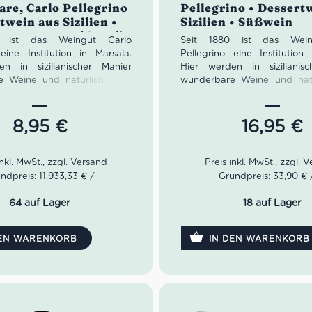
are, Carlo Pellegrino
Pellegrino • Dessert
von 5
twein aus Sizilien •
Sizilien • Süßwein
Catarratto und Inzolia
0 ist das Weingut Carlo
Seit 1880 ist das Wein
 eine Institution in Marsala.
Pellegrino eine Institution 
n in sizilianischer Manier
Hier werden in sizilianis
e Weine und natürlich auch
wunderbare Weine und natü
mte Marsala gemacht. Die
der berühmte Marsala ge
llegrino führt das Weingut
Familie Pellegrino führt 
ts in siebter Generation. Der
heute bereits in siebter Gene
8,95
€
16,95
€
e Particolare reifte zunächst
12 Monate im Holzfass. Mit
Idealer Versandkarton: 21 Fl
Bernstein legt sich der
in elegant ins Glas. Das
ndpreis: 11.933,33 € /
Grundpreis: 33,90 € /
fenbart uns eine feine sowie
üße.
64 auf Lager
18 auf Lager
:
Bernstein
h:
Vanille, geröstete Nüsse
DEN WARENKORB
IN DEN WARENKORB
mack:
weich, vollmundig,