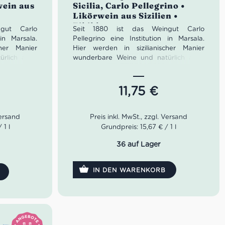
wein aus
Sicilia, Carlo Pellegrino •
Likörwein aus Sizilien •
Zibibbo
gut Carlo
Seit 1880 ist das Weingut Carlo
in Marsala.
Pellegrino eine Institution in Marsala.
cher Manier
Hier werden in sizilianischer Manier
rlich auch
wunderbare Weine und natürlich auch
macht. Die
der berühmte Marsala gemacht. Die
das Weingut
Familie Pellegrino führt das Weingut
ration.
heute bereits in siebter Generation.
11,75
€
aschen
Der traditionelle Likörwein Liquoroso
von Pellegrino stammt aus den
Regionen um Trapani, Marsala und
 1 l
Grundpreis: 15,67 € / 1 l
Mazara del Vallo. Es ist eine typische
sizilianische Spezialität. Er reift für etwa
36 auf Lager
sechs Monate im Edelstahlfass als auch
dann für weitere 2 Monate in der
IN DEN WARENKORB
Flasche.
Farbe: Goldgelb
Geruch: aromatisch, intensiv
fruchtig
Geschmack: frisch, fruchtig, lieblich