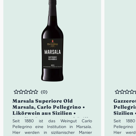
Idealer Versandkarton: 21 Flaschen
(0)
Bewertet
Bewertet
Marsala Superiore Old
Gazzero
Marsala, Carlo Pellegrino •
Pellegr
Likörwein aus Sizilien •
Sizilien
Inzolia, Catarratto und Grillo
Seit 1880 ist das Weingut Carlo
Seit 188
Pellegrino eine Institution in Marsala.
Pellegrino
Hier werden in sizilianischer Manier
Hier werde