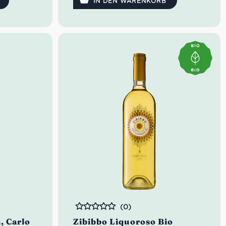
IN DEN WARENKORB
(0)
Bewertet
a, Carlo
Zibibbo Liquoroso Bio