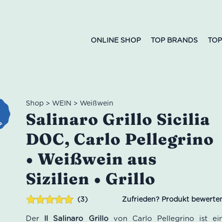
ONLINE SHOP
TOP BRANDS
TOP
Shop
>
WEIN
>
Weißwein
Salinaro Grillo Sicilia
DOC, Carlo Pellegrino
• Weißwein aus
Sizilien • Grillo
3
Bewertet mit
3
Der
Il Salinaro Grillo
von Carlo Pellegrino ist ei
5.00
von 5,