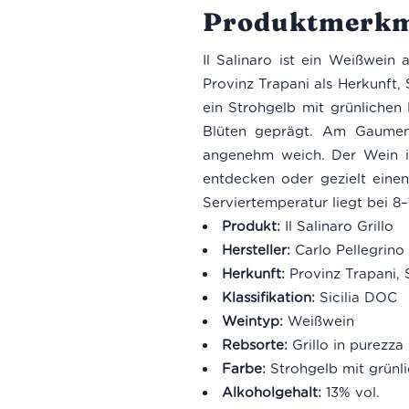
Produktmerkm
Il Salinaro ist ein Weißwein a
Provinz Trapani als Herkunft, 
ein Strohgelb mit grünlichen
Blüten geprägt. Am Gaumen 
angenehm weich. Der Wein ist
entdecken oder gezielt eine
Serviertemperatur liegt bei 8–
Produkt:
Il Salinaro Grillo
Hersteller:
Carlo Pellegrino
Herkunft:
Provinz Trapani, S
Klassifikation:
Sicilia DOC
Weintyp:
Weißwein
Rebsorte:
Grillo in purezza
Farbe:
Strohgelb mit grünl
Alkoholgehalt:
13% vol.