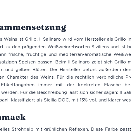
usammensetzung
s Weins ist Grillo. Il Salinaro wird vom Hersteller als Grillo 
ehört zu den prägenden Weißweinrebsorten Siziliens und is
ann frische, fruchtige und mediterran-aromatische Weißwe
alzigen Speisen passen. Beim Il Salinaro zeigt sich Grillo
ern und gelben Blüten. Der Hersteller betont außerdem de
n Charakter des Weins. Für die rechtlich verbindliche Pr
Etikettangaben immer mit der konkreten Flasche bez
erden. Für die Beschreibung lässt sich sicher sagen: Il Salina
i, klassifiziert als Sicilia DOC, mit 13% vol. und klarer west
hmack
 helles Strohgelb mit grünlichen Reflexen. Diese Farbe pass