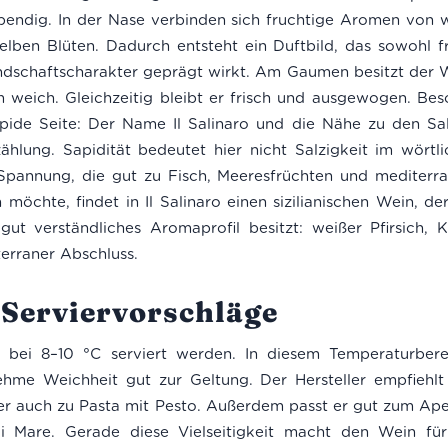
lebendig. In der Nase verbinden sich fruchtige Aromen von
lben Blüten. Dadurch entsteht ein Duftbild, das sowohl f
andschaftscharakter geprägt wirkt. Am Gaumen besitzt der We
ich. Gleichzeitig bleibt er frisch und ausgewogen. Beso
apide Seite: Der Name Il Salinaro und die Nähe zu den S
ählung. Sapidität bedeutet hier nicht Salzigkeit im wörtl
Spannung, die gut zu Fisch, Meeresfrüchten und mediterra
möchte, findet in Il Salinaro einen sizilianischen Wein, de
ut verständliches Aromaprofil besitzt: weißer Pfirsich, K
erraner Abschluss.
Serviervorschläge
hlt bei 8–10 °C serviert werden. In diesem Temperaturber
hme Weichheit gut zur Geltung. Der Hersteller empfiehlt
er auch zu Pasta mit Pesto. Außerdem passt er gut zum Ape
i Mare. Gerade diese Vielseitigkeit macht den Wein fü