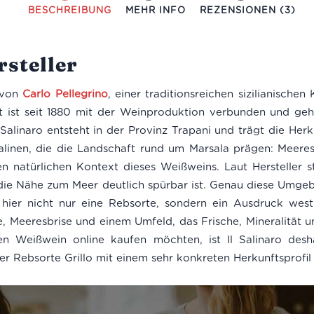
BESCHREIBUNG
MEHR INFO
REZENSIONEN (3)
steller
 von
Carlo Pellegrino
, einer traditionsreichen sizilianischen 
ut ist seit 1880 mit der Weinproduktion verbunden und g
l Salinaro entsteht in der Provinz Trapani und trägt die He
linen, die die Landschaft rund um Marsala prägen: Meere
en natürlichen Kontext dieses Weißweins. Laut Hersteller s
 die Nähe zum Meer deutlich spürbar ist. Genau diese Umg
t hier nicht nur eine Rebsorte, sondern ein Ausdruck west-
, Meeresbrise und einem Umfeld, das Frische, Mineralität u
chen Weißwein online kaufen möchten, ist Il Salinaro desh
der Rebsorte Grillo mit einem sehr konkreten Herkunftsprofil