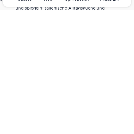
sind Teil unseres realen Supermarkt-Sortiments
und spiegeln italienische Alltagsküche und
Tradition wider. Italienische Feinkost online
kaufen.
Catering
Das
italienische Catering
von Centro Italia
verbindet frische Zubereitung mit originalen
Zutaten. Von Panini und Antipasti über Käse-