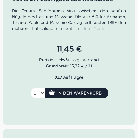
Die Tenuta Sant’Antonio sitzt zwischen den sanften
Hügeln des Illasi und Mezzane. Die vier Brüder Armando,
Tiziano, Paolo und Massimo Castagnedi fassten 1989 den
mutigen Entschluss, ein Gut in den Monti Garbi zu
erwerben. Mit Weinen wie dem Scaia Paradiso Rosso ist
Sant’Antonio heute ein voller Erfolg.
11,45
€
Der Scaia Paradiso Rosso von der Tenuta Sant’Antonio
legt sich mit einem dichten Rubinrot elegant ins Glas. Das
füllige Bouquet offenbart schöne Noten von Waldbeeren,
Grundpreis: 15,27 € / 1 l
Pfeffer sowie Lakritze. Im Trunk ist der Scaia Paradiso
sehr weich und umhüllend.
247 auf Lager
Farbe: dichtes Rubinrot
Geruch: Waldbeeren, Pfeffer, Lakritze
IN DEN WARENKORB
Geschmack: weich, umhüllend, gut strukturiert
Idealer Versandkarton: 21 Flaschen