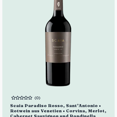
(0)
Bewertet
Scaia Paradiso Rosso, Sant’Antonio •
Rotwein aus Venetien • Corvina, Merlot,
Cabernet Sauvignon und Rondinella