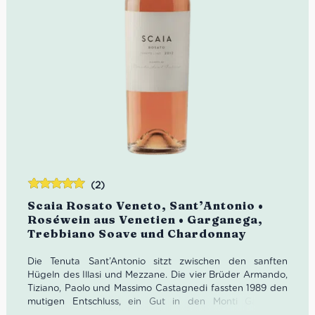
(2)
Bewertet
Scaia Rosato Veneto, Sant’Antonio •
mit
5.00
von
Roséwein aus Venetien • Garganega,
5
Trebbiano Soave und Chardonnay
Die Tenuta Sant’Antonio sitzt zwischen den sanften
Hügeln des Illasi und Mezzane. Die vier Brüder Armando,
Tiziano, Paolo und Massimo Castagnedi fassten 1989 den
mutigen Entschluss, ein Gut in den Monti Garbi zu
erwerben. Mit Weinen wie dem Scaia Rosato ist