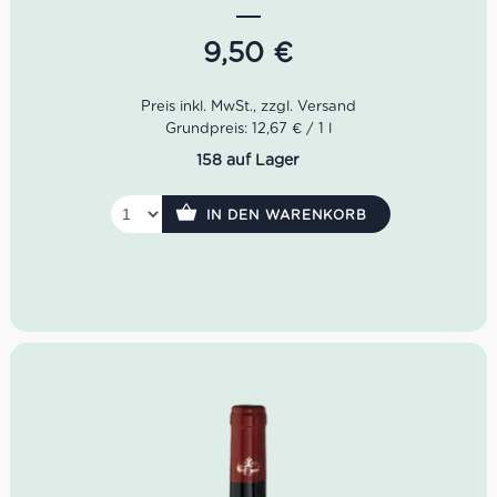
Sant’Antonio heute ein voller Erfolg.
9,50
€
Im Glas zeigt sich der Scaia Rosato in einem blassen
Rosa. In der Nase erinnern die Aromen an Rosen,
Erdbeeren sowie Himbeeren. Der Geschmack ist
angenehm weich, frisch, mit gutem Schmelz als auch sehr
Grundpreis: 12,67 € / 1 l
harmonisch.
158 auf Lager
Farbe: blasses Rosa
Geruch: Rose, Erdbeere, Himbeere
IN DEN WARENKORB
Geschmack: weich, frisch, guter Schmelz
Idealer Versandkarton: 21 Flaschen