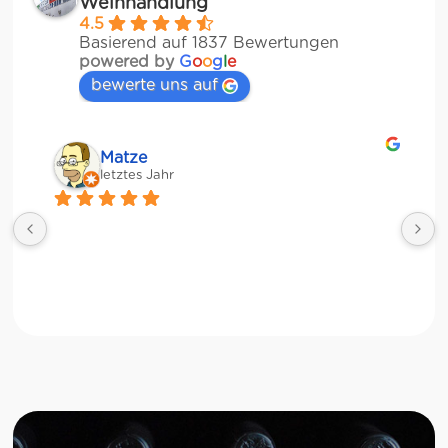
Weinhandlung
4.5
Basierend auf 1837 Bewertungen
powered by
G
o
o
g
l
e
bewerte uns auf
Matze
letztes Jahr