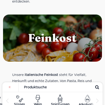
entdecken.
Feinkost
Unsere
italienische Feinkost
steht für Vielfalt,
Herkunft und echte Zutaten. Von Pasta, Reis und
Tomatensaucen über Olivenöl, Antipasti und
Pesto bis zu Balsamico und Spezialitäten aus
verschiedenen Regionen Italiens. Alle Produkte
ost
Süsses
Wein
Spirituosen
Alkoholfrei