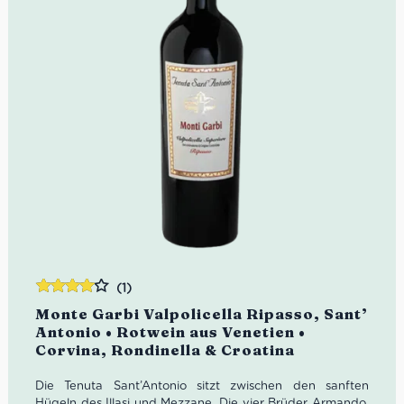
(1)
Bewertet
Monte Garbi Valpolicella Ripasso, Sant’
mit
4.00
Antonio • Rotwein aus Venetien •
von 5
Corvina, Rondinella & Croatina
Die Tenuta Sant’Antonio sitzt zwischen den sanften
Hügeln des Illasi und Mezzane. Die vier Brüder Armando,