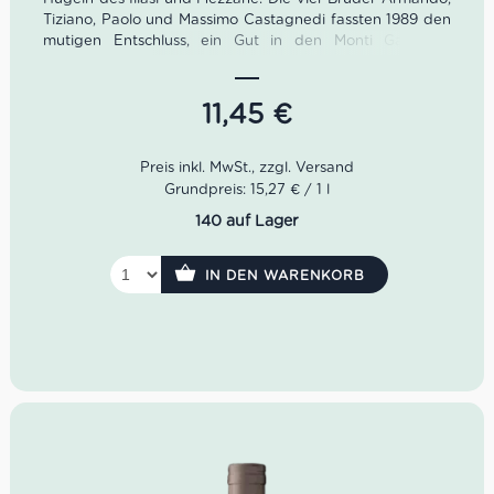
Tiziano, Paolo und Massimo Castagnedi fassten 1989 den
mutigen Entschluss, ein Gut in den Monti Garbi zu
erwerben. Mit Weinen wie dem Monte Garbi Valpolicella
Ripasso ist Sant’Antonio heute ein voller Erfolg.
11,45
€
Unser Sant’Antonio Monte Garbi Valpolicella Ripasso ist
ein stolzer Rotwein aus Venetien. Im Glas zeigt er sich in
einem dichten Karminrot. Im Bouquet klingen fruchtige
Noten von Kirschen, Pflaume, Waldbeeren als auch
Grundpreis: 15,27 € / 1 l
Nuancen von Holz an. Im Geschmack wirkt der Monte
140 auf Lager
Garbi fruchtig, weich, würzig sowie von feinen Tanninen
und langem Finale angerundet.
IN DEN WARENKORB
Farbe: dichtes Karminrot
Geruch: Pflaume, Waldbeeren, Nuancen von Holz
Geschmack: fruchtig, weich, feine Tannine, langes
Finale
Idealer Versandkarton: 21 Flaschen