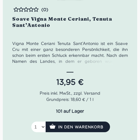
(0)
Bewertet
Soave Vigna Monte Ceriani, Tenuta
Sant’Antonio
Vigna Monte Ceriani Tenuta Sant’Antonio ist ein Soave
Cru mit einer ganz besonderen Persönlichkeit, die ihn
schon beim ersten Schluck erkennbar macht. Nach dem
Namen des Landes, in dem er geboren wurde, ein
frischer und anhaltender Wein: Garganega in seiner
ganzen Reinheit. Ideal zu Vorspeisen und kalten
Gerichten, erste Gänge mit Nudeln und Reis auf Gemüse-
13,95
€
und Fischbasis, Cremes, Suppen mit Gemüse und Pilzen,
sowie delikate zweite Gänge mit Süß- und
Salzwasserfisch.
Grundpreis: 18,60 € / 1 l
101 auf Lager
Idealer Versandkarton: 21 Flaschen
Farbe: Strohgelb mit grünlichen Reflexen.
IN DEN WARENKORB
Geruch: Zitrisch, besonders Grapefruit.
Geschmack: Frisch und lang anhaltend, endet mit