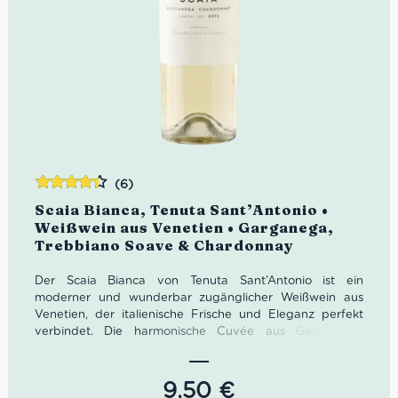
(6)
Bewertet
Scaia Bianca, Tenuta Sant’Antonio •
mit
4.33
Weißwein aus Venetien • Garganega,
von 5
Trebbiano Soave & Chardonnay
Der Scaia Bianca von Tenuta Sant’Antonio ist ein
moderner und wunderbar zugänglicher Weißwein aus
Venetien, der italienische Frische und Eleganz perfekt
verbindet. Die harmonische Cuvée aus Garganega,
Trebbiano Soave und Chardonnay begeistert mit
Aromen von Birne, Pfirsich, Ananas, Holunderblüten und
Jasmin sowie einem angenehm trockenen, samtigen
9,50
€