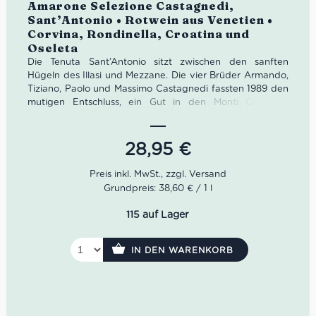
Bewertet
Amarone Selezione Castagnedi,
Sant’Antonio • Rotwein aus Venetien •
Corvina, Rondinella, Croatina und
Oseleta
Die Tenuta Sant’Antonio sitzt zwischen den sanften
Hügeln des Illasi und Mezzane. Die vier Brüder Armando,
Tiziano, Paolo und Massimo Castagnedi fassten 1989 den
mutigen Entschluss, ein Gut in den Monti Garbi zu
erwerben. Mit Weinen wie dem Amarone della
Valpolicella Selezione Castagnedi ist Sant’Antonio heute
ein voller Erfolg. Der Amarone della Valpolicella Selezione
28,95
€
Castagnedi von Sant’Antonio ist eine ganz besondere
Cuvée. Im Glas leuchtet die Farbe des Amarone
Selezione Castagnedi von Tenuta Sant’Antonio in einem
Grundpreis: 38,60 € / 1 l
intensiven Rubinrot mit orangenen Rand. Den Amarone
Selezione Castagnedi von Tenuta Sant’Antonio kannst du
115 auf Lager
bei uns stets einfach und schnell kaufen.
Farbe: Rubinrot, oranger Rand
IN DEN WARENKORB
Geruch: dunkle Waldbeeren, Trockenobst,
Schokolade
Geschmack: trocken, weich, feines Tannin, zarte
Säure