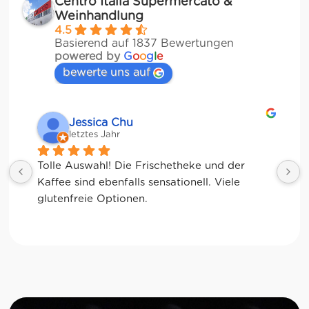
Centro Italia Supermercato &
Weinhandlung
4.5
Basierend auf 1837 Bewertungen
powered by
G
o
o
g
l
e
bewerte uns auf
Jessica Chu
letztes Jahr
Tolle Auswahl! Die Frischetheke und der 
Kaffee sind ebenfalls sensationell. Viele 
glutenfreie Optionen.