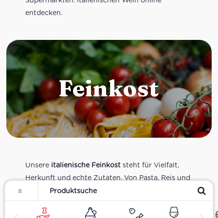
entdecken.
Feinkost
Unsere
italienische Feinkost
steht für Vielfalt,
Herkunft und echte Zutaten. Von Pasta, Reis und
Filter
Tomatensaucen über Olivenöl, Antipasti und
Pesto bis zu Balsamico und Spezialitäten aus
verschiedenen Regionen Italiens. Alle Produkte