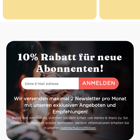
Pane Fleur Rustique 400g in
den Warenkorb legen
Abholfiliale, -tag und -zeit
auswählen
Mit PayPal bezahlen
Max 15 Min warten, bis Deine
Brot-Bestellung fertig ist
Rechnung mit Bestellnummer
bei der Abholung vorzeigen
10% Rabatt für neue
Beachte: Der Verzehr in
unserer Trattoria ist nicht
Abonnenten!
gestattet (nur zum Mitnehmen)
Wir versenden maximal 2 Newsletter pro Monat
mit unseren exklusiven Angeboten und
Empfehlungen!
Durch Ihre Anmeldung stimmen Sie dem Erhalt von Werbe-E-Mails zu. Sie
können sich jederzeit wieder abmelden. Weitere Informationen erhalten Sie
in unseren
Datenschutzrichtlinien
.