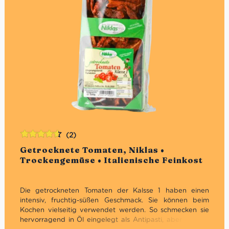
(2)
Bewertet
Getrocknete Tomaten, Niklas •
mit
4.50
Trockengemüse • Italienische Feinkost
von 5
Die getrockneten Tomaten der Kalsse 1 haben einen
intensiv, fruchtig-süßen Geschmack. Sie können beim
Kochen vielseitig verwendet werden. So schmecken sie
hervorragend in Öl eingelegt als Antipasti, aber auch in