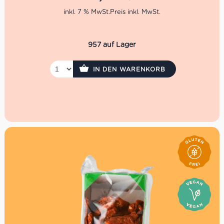
Um das Ciabatta mit
Mortadella, Burrata, Pistazien &
getrockneten Tomaten
zu bestellen, lege es einfach in
inkl. 7 % MwSt.
den Warenkorb, bezahle es und nach nur 15 Minuten
kannst Du es schon in unserer Charlottenburger Trattoria
abholen. (Abholung nur in unserem Charlottenburger
957 auf Lager
Store möglich). Lass es Dir schmecken!
Kurz & Knapp:
IN DEN WARENKORB
Ciabatta mit Salame Soppressa, Asiago DOP &
Funghi
in den Warenkorb legen
Abholtag und -zeit auswählen
Mit PayPal bezahlen
Max 15 Min warten, damit Dein Ciabatta frisch
zubereitet werden kann
Abholung ausschließlich in der Trattoria
Charlottenburg, da wo die Kaffee-Maschine steht
Rechnung mit Bestellnummer bei der Abholung
vorzeigen
Beachte: Der Verzehr in unserer Trattoria ist nicht
gestattet (nur zum Mitnehmen)