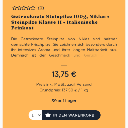
(0)
Bewertet
Getrocknete Steinpilze 100g, Niklas •
Steinpilze Klasse II • Italienische
Feinkost
Die Getrocknete Steinpilze von Niklas sind haltbar
gemachte Frischpilze. Sie zeichnen sich besonders durch
ihr intensives Aroma und ihrer langen Haltbarkeit aus.
Demnach ist der Geschmack und Geruch bei den
Trockenpilzen viel intensiver als bei Frischpilzen. Mit den
Steinpilzen kannst du viele leckere Rezepte kreiren.
13,75
€
Der Betrieb Niklas ist einer der bedeutendsten Anbieter
für Frisch-, Trocken- und Tiefkühlpilze. Das 1950
gegründete und nun in der dritten Generation von Uwe
Grundpreis: 137,50 € / 1 kg
Niklas geführte Unternehmen hat seinen Sitz im
idyllischen vorderbayerischen Wald. Dort nutzt es die
39 auf Lager
besten Vorraussetzungen, um schmackhafte Pilze in
jedglicher Art und Erscheinung zu züchten. Niklas legt
besonderen Wert auf Qualität und Innovationen. Daher
IN DEN WARENKORB
werden die Produkte und
Wareneingangskontrollen von
den Mitarbeitern mehrmals überprüft und