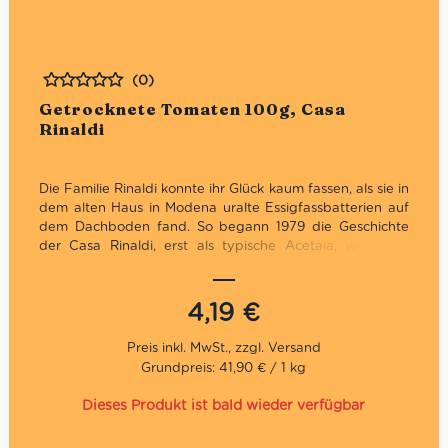
(0)
Bewertet
Getrocknete Tomaten 100g, Casa
Rinaldi
Die Familie Rinaldi konnte ihr Glück kaum fassen, als sie in
dem alten Haus in Modena uralte Essigfassbatterien auf
dem Dachboden fand. So begann 1979 die Geschichte
der Casa Rinaldi, erst als typische Acetaia, wie es in
Modena üblich ist. Später entwickelte sich daraus einer
der wichtigsten Feinkost Hersteller Italiens. Neben
Leckereien wie diese sonnengetrockneten Tomaten 100g
4,19
€
hält das große Sortiment alles bereit, was sich das
Feinkost-Enthusiasten-Herz wünschen könnte.
Grundpreis: 41,90 € / 1 kg
Dieses Produkt ist bald wieder verfügbar