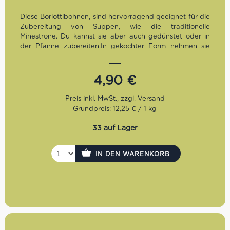
Diese Borlottibohnen, sind hervorragend geeignet für die
Zubereitung von Suppen, wie die traditionelle
Minestrone. Du kannst sie aber auch gedünstet oder in
der Pfanne zubereiten.In gekochter Form nehmen sie
eine dunkle Farbe an und ihr Inneres wird mehlig. Es
empfiehlt sich, die getrockneten Borlotti-Bohnen 10-12
Stunden lang in kaltem Wasser einzuweichen und das
4,90
€
Wasser mindestens einmal zu wechseln, damit die
Bohnen schneller weich werden,
Grundpreis: 12,25 € / 1 kg
33 auf Lager
IN DEN WARENKORB