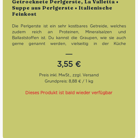
Getrocknete Perlgerste, La Valletta •
Suppe aus Perlgerste • Italienische
Feinkost
Die Perlgerste ist ein sehr kostbares Getreide, welches
zudem reich an Proteinen, Mineralsalzen und
Ballaststoffen ist. Du kannst die Graupen, wie sie auch
gerne genannt werden, vielseitig in der Küche
verwenden. Entweder als Suppe, im Duett zum Gemüse,
im Salat oder als leckeres Gerstenrisotto. Mit dieser
getrockneten Perlgerste gelingen Dir hochwertige und
3,55
€
schmackhafte Gerichte auf jeden Fall.
Ideal für Vegetarier und Veganer
Grundpreis: 8,88 € / 1 kg
Kann ganzjährig genossen werden
Sehr hochwertig und sättigend
Dieses Produkt ist bald wieder verfügbar
Optimal für die ganze Familie