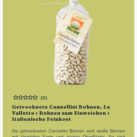
(0)
Bewertet
Getrocknete Cannellini Bohnen, La
Valletta • Bohnen zum Einweichen •
Italienische Feinkost
Die getrockneten Cannellini Bohnen sind weiße Bohnen
mit länglicher Form und glatter Oberfläche. Sie sind