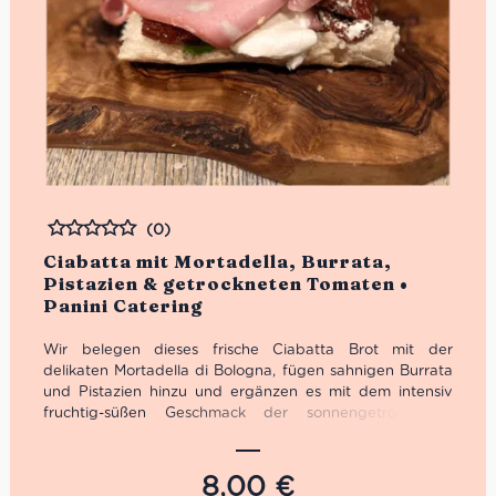
(0)
Bewertet
Ciabatta mit Mortadella, Burrata,
Pistazien & getrockneten Tomaten •
Panini Catering
Wir belegen dieses frische Ciabatta Brot mit der
delikaten Mortadella di Bologna, fügen sahnigen Burrata
und Pistazien hinzu und ergänzen es mit dem intensiv
fruchtig-süßen Geschmack der sonnengetrockneten
Tomaten, klappen es zu und fertig ist es zum Genießen –
Das Ciabatta mit der wahren Geschmacksexplosion alla
italiana!
8,00
€