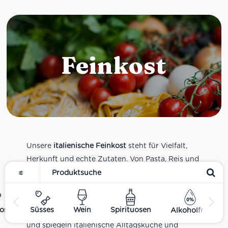
Feinkost
Unsere
italienische Feinkost
steht für Vielfalt,
Herkunft und echte Zutaten. Von Pasta, Reis und
Tomatensaucen über Olivenöl, Antipasti und
Pesto bis zu Balsamico und Spezialitäten aus
verschiedenen Regionen Italiens. Alle Produkte
ost
Süsses
Wein
Spirituosen
Alkoholfrei
sind Teil unseres realen Supermarkt-Sortiments
und spiegeln italienische Alltagsküche und