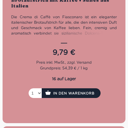
Brotaufstrich mit Kaffee • Süßes aus
Italien
Die Crema di Caffè von Fiasconaro ist ein eleganter
italienischer Brotaufstrich für alle, die den intensiven Duft
und Geschmack von Kaffee lieben. Fein, cremig und
aromatisch verbindet sie sizilianische Dolceria-Tradition
mit einer klaren Kaffee-Identität – perfekt auf Brot,
Brioche, Croissants oder als raffinierte Zutat für Desserts.
Ein süßer Genuss aus Castelbuono, der Frühstück und
9,79
€
Kaffeepause sofort ein bisschen italienischer macht.
Grundpreis: 54,39 € / 1 kg
16 auf Lager
IN DEN WARENKORB