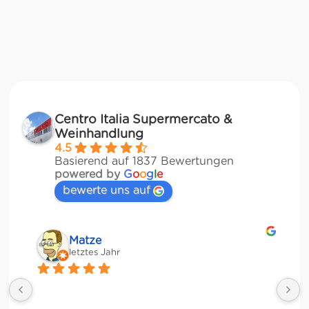
Centro Italia Supermercato &
Weinhandlung
4.5
Basierend auf 1837 Bewertungen
powered by
G
o
o
g
l
e
bewerte uns auf
Matze
letztes Jahr