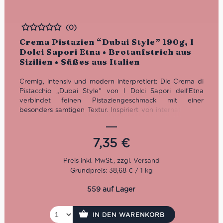
(0)
Bewertet
Crema Pistazien “Dubai Style” 190g, I
Dolci Sapori Etna • Brotaufstrich aus
Sizilien • Süßes aus Italien
Cremig, intensiv und modern interpretiert: Die Crema di
Pistacchio „Dubai Style“ von I Dolci Sapori dell’Etna
verbindet feinen Pistaziengeschmack mit einer
besonders samtigen Textur. Inspiriert von internationalen
Desserttrends, handwerklich hergestellt in Sizilien. Ideal
als Brotaufstrich, für Desserts, Gebäck oder als luxuriöse
Zutat für süße Kreationen mit Charakter.
7,35
€
Grundpreis: 38,68 € / 1 kg
559 auf Lager
IN DEN WARENKORB