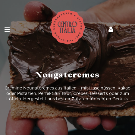
Nougatcremes
Cremige Nougatcremes aus Italien – mit Haselnüssen, Kakao
oder Pistazien. Perfekt für Brot, Crêpes, Desserts oder zum
Löffeln. Hergestellt aus besten Zutaten für echten Genuss.