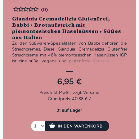
(0)
Bewertet
Gianduia Cremadelizia Glutenfrei,
Babbi • Brotaufstrich mit
piemontesischen Haselnüssen • Süßes
aus Italien
Zu den Süßwaren-Spezialitäten von Babbi gehören die
Streichcremes. Diese Gianduia Cremadelizia Glutenfrei
Streichcreme mit 48% piemontesischen Haselnüssen IGP
ist eine süße, vegane und glutenfreie Verwöhnung. Du
kannst sie auf einer Scheibe Brot oder in einem kreativen
Rezept als Dessert verwenden und genießen. Die Babbi
Brotaufstrichse sind in vielen fantastischen
6,95
€
Geschmacksrichtungen erhältlich: Kakao, Pistazie,
karamellisierte Feigen, Gianduia Suprema und Haselnuss
Suprema.
Grundpreis: 40,88 € /
21 auf Lager
IN DEN WARENKORB