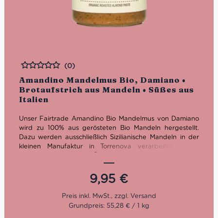
(0)
Bewertet
Amandino Mandelmus Bio, Damiano •
Brotaufstrich aus Mandeln • Süßes aus
Italien
Unser Fairtrade Amandino Bio Mandelmus von Damiano
wird zu 100% aus gerösteten Bio Mandeln hergestellt.
Dazu werden ausschließlich Sizilianische Mandeln in der
kleinen Manufaktur in Torrenova verarbeitet. Dabei
bleiben die wertvollen Öle im Amandino Bio Mandelmus
erhalten. Doch eigentlich lieben wir die Produkte von
Damiano, weil sie so unglaublich lecker sind.
9,95
€
Dieser Brotaufstrich wird aus 100% gerösteten Mandeln
hergestellt, ohne Konservierungsstoffe und frei von
Grundpreis: 55,28 € / 1 kg
Emulgatoren. Eine eventuelle Trennung der Öle ist