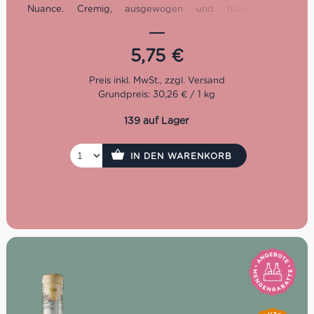
Nuance. Cremig, ausgewogen und handwerklich
hergestellt in Sizilien. Perfekt als Brotaufstrich,
Dessertzutat oder zum Verfeinern von Eis, Gebäck und
süßen Momenten mit italienischem Charakter.
5,75
€
Grundpreis: 30,26 € / 1 kg
139 auf Lager
IN DEN WARENKORB