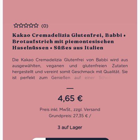
(0)
Bewertet
Kakao Cremadelizia Glutenfrei, Babbi •
Brotaufstrich mit piemontesischen
Haselnüssen • Süßes aus Italien
Die Kakao Cremadelizia Glutenfrei von Babbi wird aus
ausgewählten, veganen und glutenfreien Zutaten
hergestellt und vereint somit Geschmack mit Qualität. Sie
ist perfekt zum Genießen auf einer Scheibe Brot,
löffelweise oder um Deinen hausgemachten Desserts
eine besondere Note zu verleihen. Lasse Dich von seinem
intensiven und cremigen Geschmack verzaubern!
4,65
€
Grundpreis: 27,35 € /
3 auf Lager