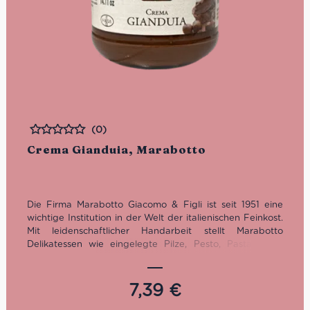
(0)
Bewertet
Crema Gianduia, Marabotto
Die Firma Marabotto Giacomo & Figli ist seit 1951 eine
wichtige Institution in der Welt der italienischen Feinkost.
Mit leidenschaftlicher Handarbeit stellt Marabotto
Delikatessen wie eingelegte Pilze, Pesto, Pasta, Sugo
sowie feine italienische Gewürze her. Insbesondere die
Crema Gianduia erfreut sich größter Beliebtheit.
7,39
€
Nun in dritter Generation geführt, steht der Auswahl von
hochwertigen sowie natürlichen Zutaten im Vordergrund.