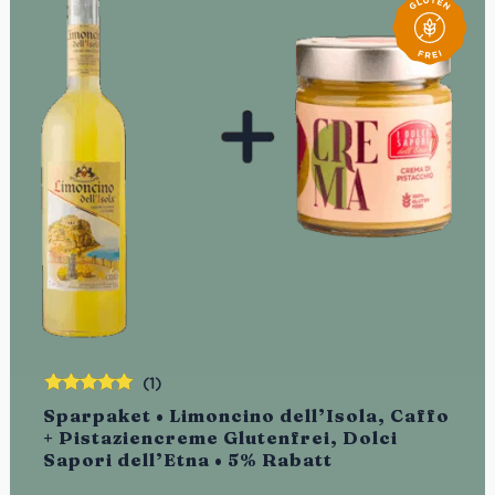
(1)
Bewertet
Sparpaket • Limoncino dell’Isola, Caffo
mit
5.00
von
+ Pistaziencreme Glutenfrei, Dolci
5
Sapori dell’Etna • 5% Rabatt