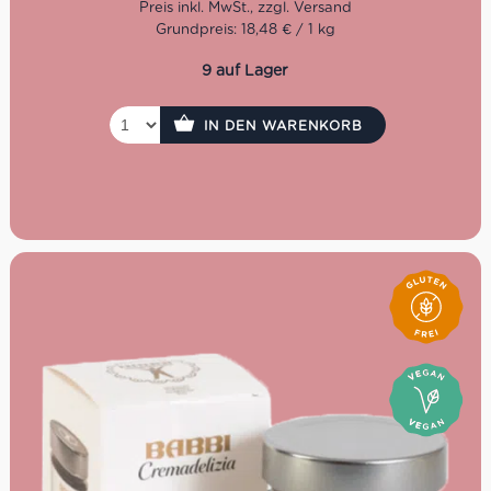
Denn nur mit dem Auge für erstklassige Qualität kann
Grundpreis: 18,48 € / 1 kg
der hohe Anspruch über eine so lange Zeitspanne erfüllt
werden. Dafür setzt man bei Marabotto ganz bewusst
9 auf Lager
den Schwerpunkt auf die Tradition der regionalen Küche
von Piemont und Ligurien.
IN DEN WARENKORB