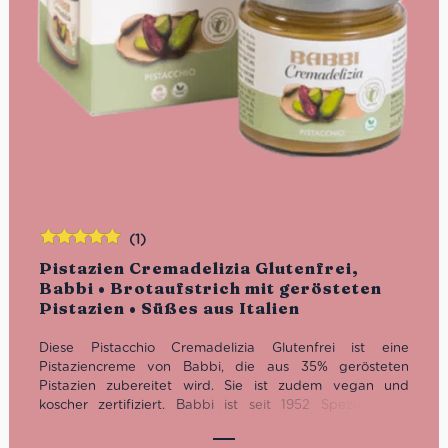
(1)
Bewertet
Pistazien Cremadelizia Glutenfrei,
mit
5.00
von
Babbi • Brotaufstrich mit gerösteten
5
Pistazien • Süßes aus Italien
Diese Pistacchio Cremadelizia Glutenfrei ist eine
Pistaziencreme von Babbi, die aus 35% gerösteten
Pistazien zubereitet wird. Sie ist zudem vegan und
koscher zertifiziert. Babbi ist seit 1952 Spezialist für
Süßwaren und leckere Waffeln in Italien. Die
Brotaufstriche, wie diese Pistaziencreme, sind eine ganz