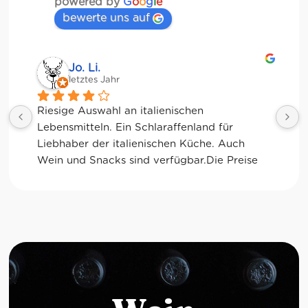
powered by
G
o
o
g
l
e
bewerte uns auf
Jessica Chu
letztes Jahr
Tolle Auswahl! Die Frischetheke und der 
Kaffee sind ebenfalls sensationell. Viele 
glutenfreie Optionen.