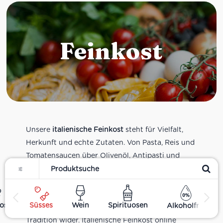
Feinkost
Unsere
italienische Feinkost
steht für Vielfalt,
Herkunft und echte Zutaten. Von Pasta, Reis und
Tomatensaucen über Olivenöl, Antipasti und
Filter
Pesto bis zu Balsamico und Spezialitäten aus
verschiedenen Regionen Italiens. Alle Produkte
sind Teil unseres realen Supermarkt-Sortiments
ost
Süsses
Wein
Spirituosen
Alkoholfrei
und spiegeln italienische Alltagsküche und
Tradition wider. Italienische Feinkost online