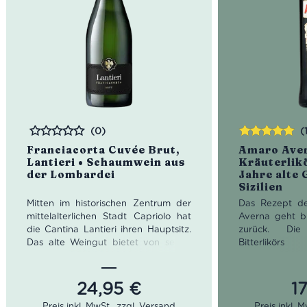
(0)
(
Bewertet
Bewertet
Franciacorta Cuvée Brut,
Amaro Ave
mit
5.00
von
Lantieri • Schaumwein aus
Kräuterlikö
5
der Lombardei
Jahre alte 
Sizilien
Mitten im historischen Zentrum der
Das Rezept d
mittelalterlichen Stadt Capriolo hat
Averna geht bi
die Cantina Lantieri ihren Hauptsitz.
zurück. Die
Das alte Weingut bietet von seiner
Bitterlikö
traumhaften Terrasse einen
Benediktermö
malerischen Blick auf die Landschaft
Santo Spirito
der Franciacorta. Die uralten
Ordensbruder
24,95
€
1
Gewölbekeller aus dem 16.
Rezeptur d