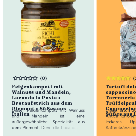
(0)
(
Bewertet
Bewertet
Feigenkompott mit
Tartufi dolc
mit
5.00
von
Walnuss und Mandeln,
cappuccino
5
Locanda la Posta •
Torroneria
Brotaufstrich aus dem
Trüffelpra
Piemont • Süßes aus
Cappuccino
Dieser Feigenkompott mit Walnuss
Diese Tartufi d
Italien
Süßes aus I
und Mandeln ist eine
Antica Torroner
außergewöhnliche Spezialität aus
leckeres U
dem Piemont. Denn die Locanda La
Kaffeekränzche
Posta dient seit dem 17. Jahrhundert
und stelle Dir