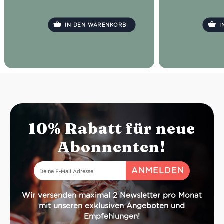
bauchiges Stielglas, befülle es mit
Eiswürfeln bis zum Rand und gebe
1,5 cl Prosecco sowie eine
IN DEN WARENKORB
I
garnierende Orangenscheibe dazu.
10% Rabatt für neue
Abonnenten!
Wir versenden maximal 2 Newsletter pro Monat
mit unseren exklusiven Angeboten und
Empfehlungen!