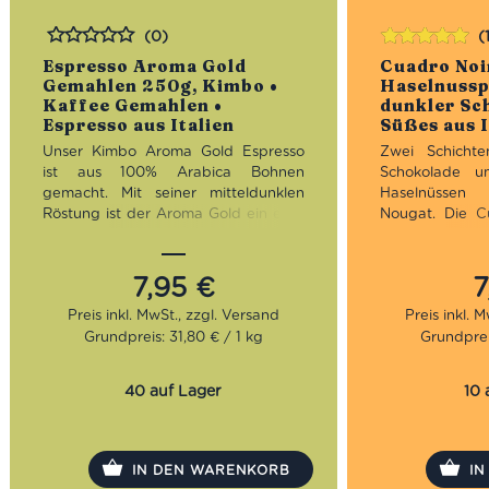
(0)
(
Bewertet
Bewertet
Espresso Aroma Gold
Cuadro Noir
mit
5.00
von
Gemahlen 250g, Kimbo •
Haselnussp
5
Kaffee Gemahlen •
dunkler Sc
Espresso aus Italien
Süßes aus I
Unser Kimbo Aroma Gold Espresso
Zwei Schichte
ist aus 100% Arabica Bohnen
Schokolade
u
gemacht. Mit seiner mitteldunklen
Haselnüssen 
Röstung ist der Aroma Gold ein eher
Nougat. Die C
milder Espresso mit einer zarten
sind eine 
Schokoladennote.
Versuchung au
ist die Packun
7,95
€
7
Röstung:
Mitteldunkel
gibt kein Ha
Geschmack:
Zart, schokoladig
Kombination au
Grundpreis: 31,80 € / 1 kg
Grundprei
Bohnen:
100% Arabica
Nougat und fei
uns so sūchtig
selbst!
40 auf Lager
10 
IN DEN WARENKORB
I