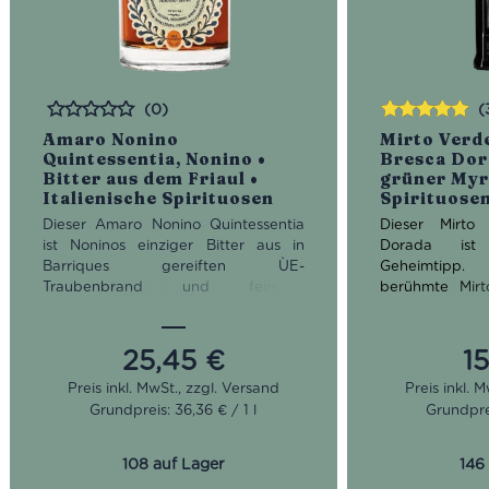
(0)
(
Bewertet
Bewertet
Amaro Nonino
Mirto Verde
mit
5.00
von
Quintessentia, Nonino •
Bresca Dor
5
Bitter aus dem Friaul •
grüner Myrt
Italienische Spirituosen
Spirituose
Dieser Amaro Nonino Quintessentia
Dieser Mirto
ist Noninos einziger Bitter aus in
Dorada ist 
Barriques gereiften ÙE-
Geheimtipp
Traubenbrand und feinsten
berühmte Mirt
natürlichen Kräutern. Im Bouquet
Likör aus den
offenbaren sich verspielte Aromen
Myrtenstrauch
wie Orangenzeste, Menthol, Thymian,
zeigt sich der
25,45
€
1
Nuancen von Mango und
leuchtenden Be
Bittermandel. Im Trunk ist der Amaro
Farbe: Ber
Grundpreis: 36,36 € / 1 l
Grundprei
typisch bittersüß, elegant und
Geruch: wi
ausgewogen. So trinkt ihn übrigens
Nuancen von
Nonino-Chefin Giannola: Man gebe 5
Geschmack
108 auf Lager
146
cl Amaro Nonino Quintessentia in ein
breiter Schm