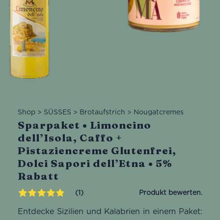
Shop
>
SÜSSES
>
Brotaufstrich
>
Nougatcremes
Sparpaket • Limoncino
dell’Isola, Caffo +
Pistaziencreme Glutenfrei,
Dolci Sapori dell’Etna • 5%
Rabatt
1
Bewertet mit
1
Entdecke Sizilien und Kalabrien in einem Paket:
5.00
von 5,