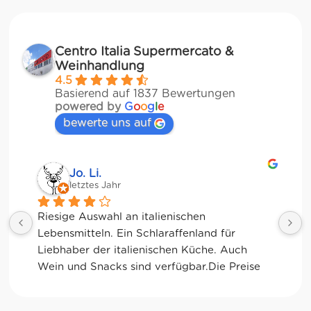
Centro Italia Supermercato &
Weinhandlung
4.5
Basierend auf 1837 Bewertungen
powered by
G
o
o
g
l
e
bewerte uns auf
Jessica Chu
letztes Jahr
Tolle Auswahl! Die Frischetheke und der 
Kaffee sind ebenfalls sensationell. Viele 
glutenfreie Optionen.