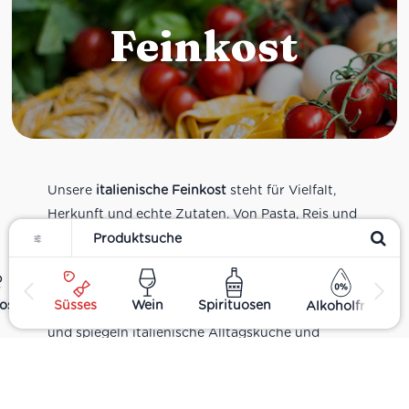
Feinkost
Unsere
italienische Feinkost
steht für Vielfalt,
Herkunft und echte Zutaten. Von Pasta, Reis und
Filter
Tomatensaucen über Olivenöl, Antipasti und
Pesto bis zu Balsamico und Spezialitäten aus
verschiedenen Regionen Italiens. Alle Produkte
ost
Süsses
Wein
Spirituosen
Alkoholfrei
sind Teil unseres realen Supermarkt-Sortiments
und spiegeln italienische Alltagsküche und
Tradition wider. Italienische Feinkost online
kaufen.