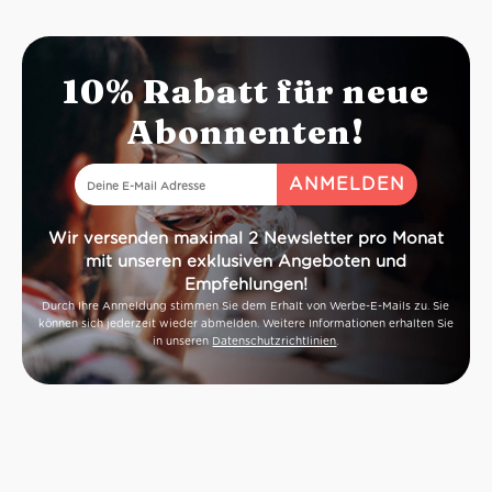
vor: Die Tort
Kuchen wurde
und fortan Ku
Marabissi he
10% Rabatt für neue
Cantucci und a
empfiehlt sic
Abonnenten!
Bäckerei in Ch
denn die Sta
südlich von S
allein schon
Thermen für ei
Wir versenden maximal 2 Newsletter pro Monat
mit unseren exklusiven Angeboten und
Empfehlungen!
Durch Ihre Anmeldung stimmen Sie dem Erhalt von Werbe-E-Mails zu. Sie
können sich jederzeit wieder abmelden. Weitere Informationen erhalten Sie
in unseren
Datenschutzrichtlinien
.