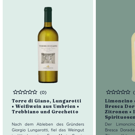
(0)
Bewertet
Bewertet
Torre di Giano, Lungarotti
Limoncino 
• Weißwein aus Umbrien •
Bresca Dor
Trebbiano und Grechetto
Zitronen • 
Spirituose
Nach dem Ableben des Gründers
Der Limoncin
Giorgio Lungarotti, fiel das Weingut
Bresca Dorada 