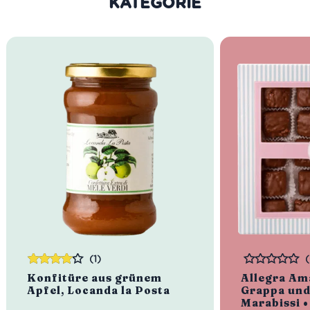
KATEGORIE
Struktur, angenehme Säure
Idealer Versandkarton: 21 Flaschen
(1)
Bewertet
Bewertet
Konfitüre aus grünem
Allegra Am
mit
4.00
Apfel, Locanda la Posta
Grappa und
von 5
Marabissi 