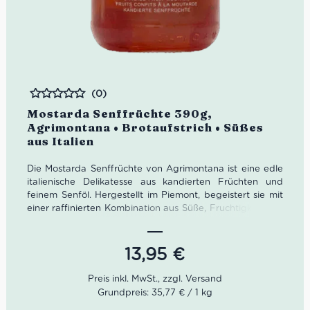
(0)
Bewertet
Mostarda Senffrüchte 390g,
Agrimontana • Brotaufstrich • Süßes
aus Italien
Die Mostarda Senffrüchte von Agrimontana ist eine edle
italienische Delikatesse aus kandierten Früchten und
feinem Senföl. Hergestellt im Piemont, begeistert sie mit
einer raffinierten Kombination aus Süße, Fruchtigkeit und
sanfter Schärfe. Perfekt zu Käse, Schinken oder
Wildgerichten – ganz ohne künstliche Zusatzstoffe. Ein
Highlight für Feinschmecker und Liebhaber authentischer
13,95
€
Feinkost.
Grundpreis: 35,77 € / 1 kg