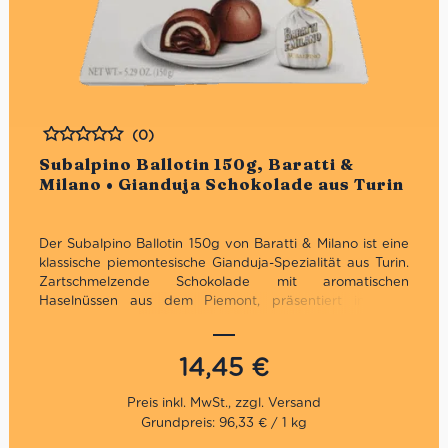
(0)
Bewertet
Subalpino Ballotin 150g, Baratti &
Milano • Gianduja Schokolade aus Turin
Der Subalpino Ballotin 150g von Baratti & Milano ist eine
klassische piemontesische Gianduja-Spezialität aus Turin.
Zartschmelzende Schokolade mit aromatischen
Haselnüssen aus dem Piemont, präsentiert in einer
eleganten Geschenkbox – italienische Chocolatierskunst
seit 1858.
14,45
€
Grundpreis: 96,33 € / 1 kg