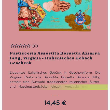
(0)
Bewertet
Pasticceria Assortita Borsetta Azzurra
140g, Virginia • Italienisches Gebäck
Geschenk
Elegantes italienisches Gebäck in Geschenkform: Die
Virginia Pasticceria Assortita Borsetta Azzurra 140g
enthält eine Auswahl traditioneller italienischer Butter-
und Haselnussgebäcke, einzeln verpackt und stilvoll
präsentiert in einer dekorativen hellblauen Geschenk-
Handtasche.
14,45
€