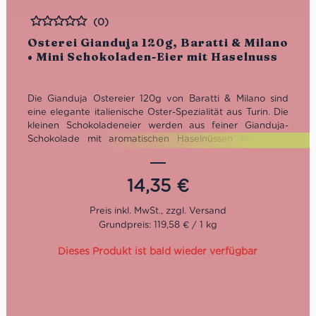
(0)
Bewertet
Osterei Gianduja 120g, Baratti & Milano
• Mini Schokoladen-Eier mit Haselnuss
Die Gianduja Ostereier 120g von Baratti & Milano sind
eine elegante italienische Oster-Spezialität aus Turin. Die
kleinen Schokoladeneier werden aus feiner Gianduja-
Schokolade mit aromatischen Haselnüssen hergestellt
und in einer dekorativen Mini-Metalldose präsentiert. Zart
schmelzend, nussig und typisch piemontesisch – eine
raffinierte Osterleckerei für Liebhaber italienischer
14,35
€
Schokolade.
Grundpreis: 119,58 € / 1 kg
Dieses Produkt ist bald wieder verfügbar