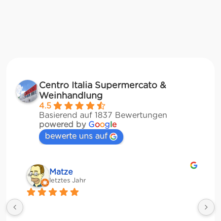
Centro Italia Supermercato &
Weinhandlung
4.5
Basierend auf 1837 Bewertungen
powered by
G
o
o
g
l
e
bewerte uns auf
Matze
letztes Jahr