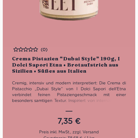
(0)
Bewertet
Crema Pistazien “Dubai Style” 190g, I
Dolci Sapori Etna • Brotaufstrich aus
Sizilien • Süßes aus Italien
Cremig, intensiv und modern interpretiert: Die Crema di
Pistacchio „Dubai Style“ von I Dolci Sapori dell’Etna
verbindet feinen Pistaziengeschmack mit einer
besonders samtigen Textur. Inspiriert von internationalen
Desserttrends, handwerklich hergestellt in Sizilien. Ideal
als Brotaufstrich, für Desserts, Gebäck oder als luxuriöse
Zutat für süße Kreationen mit Charakter.
7,35
€