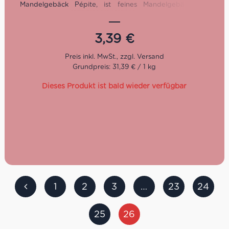
Mandelgebäck Pépite, ist feines Mandelgebäck aus
Zucker, Mandeln und Eiweiss verfeinert mit
Schwarzkirschen und Pralinenmandeln – eine leckere
Versüßung zu jeder Jahreszeit!
3,39
€
Grundpreis: 31,39 € / 1 kg
Dieses Produkt ist bald wieder verfügbar
1
2
3
…
23
24
25
26