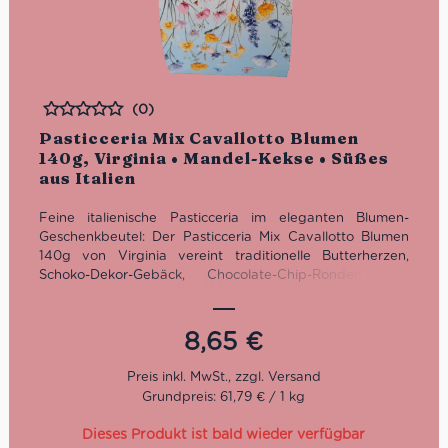
(0)
Bewertet
Pasticceria Mix Cavallotto Blumen
140g, Virginia • Mandel-Kekse • Süßes
aus Italien
Feine italienische Pasticceria im eleganten Blumen-
Geschenkbeutel: Der Pasticceria Mix Cavallotto Blumen
140g von Virginia vereint traditionelle Butterherzen,
Schoko-Dekor-Gebäck, Chocolate-Chip-Ronden und
Haselnuss-Canestrini. Einzeln verpackt, stilvoll präsentiert
und ideal als Geschenk oder süße Aufmerksamkeit.
8,65
€
Grundpreis: 61,79 € / 1 kg
Dieses Produkt ist bald wieder verfügbar