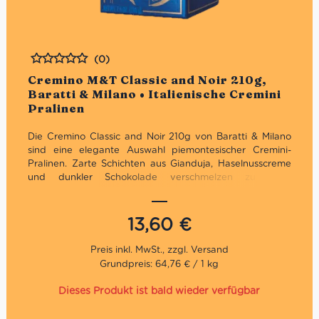
(0)
Bewertet
Cremino M&T Classic and Noir 210g,
Baratti & Milano • Italienische Cremini
Pralinen
Die Cremino Classic and Noir 210g von Baratti & Milano
sind eine elegante Auswahl piemontesischer Cremini-
Pralinen. Zarte Schichten aus Gianduja, Haselnusscreme
und dunkler Schokolade verschmelzen zu einer
raffinierten Spezialität aus Turin – präsentiert in einer
stilvollen Geschenkbox.
13,60
€
Grundpreis: 64,76 € / 1 kg
Dieses Produkt ist bald wieder verfügbar