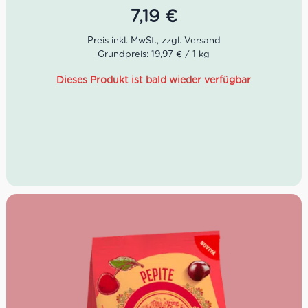
getrieben. Besonders die sizilianischen Panettoni sowie
7,19
€
diese Konfitüre Extra Pera & Fave Kakao sind immer eine
Geschmacksprobe wert!
Grundpreis: 19,97 € / 1 kg
Dieses Produkt ist bald wieder verfügbar