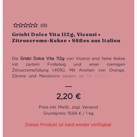
(0)
Bewertet
Grisbi Dolce Vita 112g, Vicenzi •
Zitruscreme-Kekse • Süßes aus Italien
Die
Grisbi Dolce Vita 112g
von Vicenzi sind feine Kekse
mit zartem Frollateig und einer cremigen
Zitruscremefüllung (40%). Mit Aromen von Orange,
Zitrone und Mandarine sorgen sie für Frische, außen
goldbraun und mürbe, innen saftig-aromatisch. Perfekt
gekühlt zu Kaffee oder Tee – ein sommerlicher Snack für
genussvolle Momente.
2,20
€
Grundpreis: 19,64 € / 1 kg
Dieses Produkt ist bald wieder verfügbar