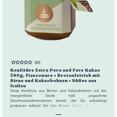
(0)
Bewertet
Konfitüre Extra Pera und Fave Kakao
360g, Fiasconaro • Brotaufstrich mit
Birne und Kakaobohnen • Süßes aus
Italien
Diese Konfitüre aus Birnen und Kakaobohnen auf der
morgentliche Stulle hält ungeahnte
Geschmacksdimensionen bereit, die Du unbedingt
probieren solltest! Die drei Brüder Fausto, Martino und
Nicola Fiasconaro haben ihre Leidenschaft für die Dolci di
Sicilia in ihrer Heimatstadt Castelbuono auf die Spitze