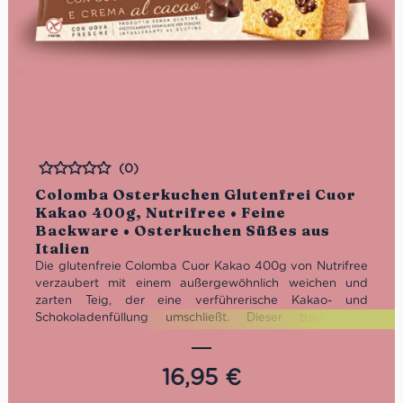
(0)
Bewertet
Colomba Osterkuchen Glutenfrei Cuor
Kakao 400g, Nutrifree • Feine
Backware • Osterkuchen Süßes aus
Italien
Die glutenfreie Colomba Cuor Kakao 400g von Nutrifree
verzaubert mit einem außergewöhnlich weichen und
zarten Teig, der eine verführerische Kakao- und
Schokoladenfüllung umschließt. Dieser traditionelle
italienische Osterkuchen ist perfekt für die gesamte
Familie geeignet und speziell entwickelt für eine
glutenfreie Ernährung, Glutenunverträglichkeit oder
16,95
€
anderen Nahrungsmittelintoleranzen.