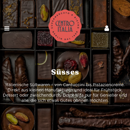
Süsses
Italienische Süßwaren – von Cantuccini bis Pistaziencreme.
Direkt aus kleinen Manufakturen und ideal für Frühstück,
Dessert oder zwischendurch. Dolce Vita pur für Genießer und
alle, die sich etwas Gutes gönnen möchten.