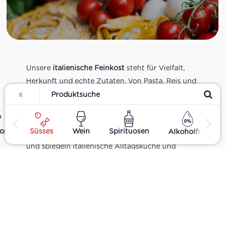
Unsere
italienische Feinkost
steht für Vielfalt,
Herkunft und echte Zutaten. Von Pasta, Reis und
Filter
Tomatensaucen über Olivenöl, Antipasti und
Pesto bis zu Balsamico und Spezialitäten aus
verschiedenen Regionen Italiens. Alle Produkte
ost
Süsses
Wein
Spirituosen
Alkoholfrei
sind Teil unseres realen Supermarkt-Sortiments
und spiegeln italienische Alltagsküche und
Tradition wider. Italienische Feinkost online
kaufen.