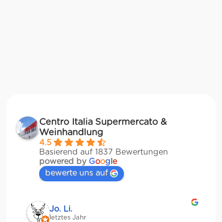
Centro Italia Supermercato &
Weinhandlung
4.5
Basierend auf 1837 Bewertungen
powered by
G
o
o
g
l
e
bewerte uns auf
Jessica Chu
letztes Jahr