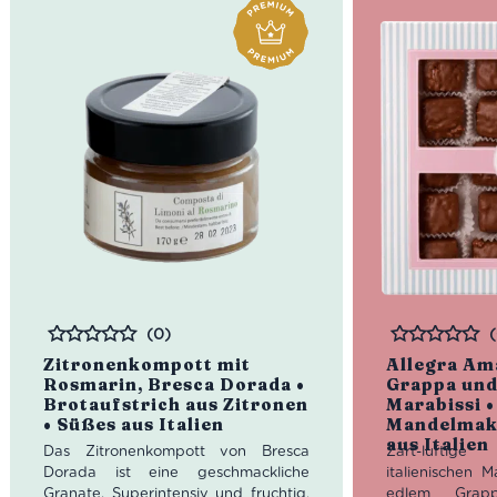
(0)
Bewertet
Bewertet
Zitronenkompott mit
Allegra Am
Rosmarin, Bresca Dorada •
Grappa und
Brotaufstrich aus Zitronen
Marabissi 
• Süßes aus Italien
Mandelmak
aus Italien
Das Zitronenkompott von Bresca
Zart-lufti
Dorada ist eine geschmackliche
italienischen M
Granate. Superintensiv und fruchtig,
edlem Grapp