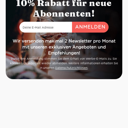
10% Rabatt für neue
Cantucci und a
empfiehlt sic
Abonnenten!
Bäckerei in Ch
denn die Sta
südlich von S
allein schon
Thermen für ei
Wir versenden maximal 2 Newsletter pro Monat
mit unseren exklusiven Angeboten und
Empfehlungen!
Durch Ihre Anmeldung stimmen Sie dem Erhalt von Werbe-E-Mails zu. Sie
können sich jederzeit wieder abmelden. Weitere Informationen erhalten Sie
in unseren
Datenschutzrichtlinien
.