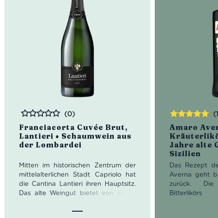
(0)
(
Bewertet
Bewertet
Franciacorta Cuvée Brut,
Amaro Ave
mit
5.00
von
Lantieri • Schaumwein aus
Kräuterlikö
5
der Lombardei
Jahre alte 
Sizilien
Mitten im historischen Zentrum der
Das Rezept d
mittelalterlichen Stadt Capriolo hat
Averna geht bi
die Cantina Lantieri ihren Hauptsitz.
zurück. Die
Das alte Weingut bietet von seiner
Bitterlikö
traumhaften Terrasse einen
Benediktermö
malerischen Blick auf die Landschaft
Santo Spirito