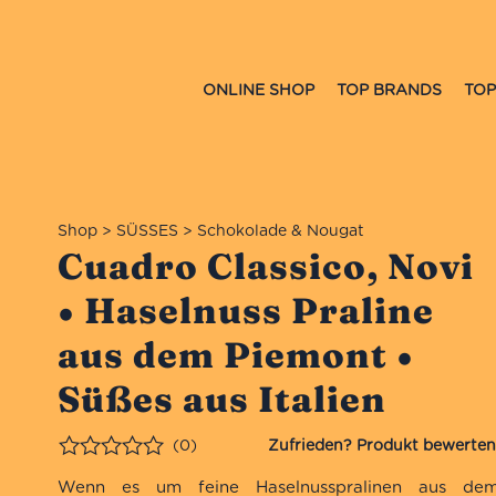
ONLINE SHOP
TOP BRANDS
TOP
Shop
>
SÜSSES
>
Schokolade & Nougat
Cuadro Classico, Novi
• Haselnuss Praline
aus dem Piemont •
Süßes aus Italien
(0)
Bewertet
Wenn es um feine Haselnusspralinen aus de