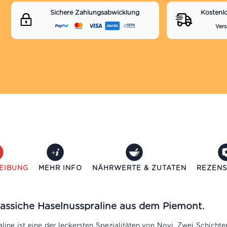
Sichere Zahlungsabwicklung
Kostenl
Vers
EIBUNG
MEHR INFO
NÄHRWERTE & ZUTATEN
REZENS
klassiche Haselnusspraline aus dem Piemont.
line ist eine der leckersten Spezialitäten von Novi. Zwei Schichte