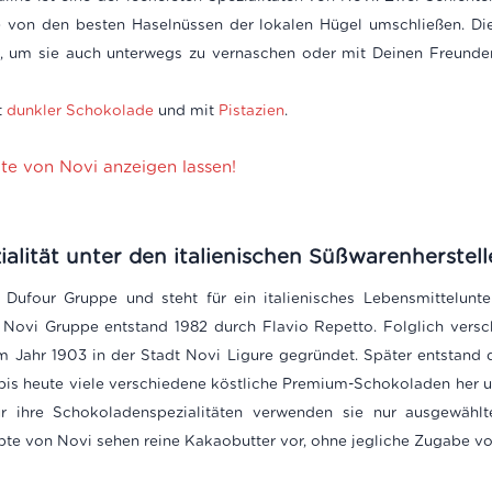
 von den besten Haselnüssen der lokalen Hügel umschließen. Di
, um sie auch unterwegs zu vernaschen oder mit Deinen Freunde
t
dunkler Schokolade
und mit
Pistazien
.
kte von Novi anzeigen lassen!
ialität unter den italienischen Süßwarenherstell
 Dufour Gruppe und steht für ein italienisches Lebensmittelunt
 Novi Gruppe entstand 1982 durch Flavio Repetto. Folglich versc
m Jahr 1903 in der Stadt Novi Ligure gegründet. Später entstand
 bis heute viele verschiedene köstliche Premium-Schokoladen her un
 Für ihre Schokoladenspezialitäten verwenden sie nur ausgewäh
pte von Novi sehen reine Kakaobutter vor, ohne jegliche Zugabe von