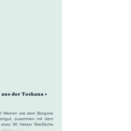
 aus der Toskana •
mit Weinen wie dem Borgone
Weingut, zusammen mit dem
 etwa 90 Hektar Rebfläche
i seinem Sohn Gualtiero und