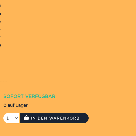
i
n
e
-
e
n
SOFORT VERFÜGBAR
0 auf Lager
IN DEN WARENKORB