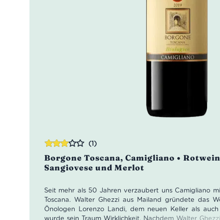
(1)
Bewertet
Borgone Toscana, Camigliano • Rotwein
mit
Sangiovese und Merlot
3.00
von 5
Seit mehr als 50 Jahren verzaubert uns Camigliano 
Toscana. Walter Ghezzi aus Mailand gründete das 
Önologen Lorenzo Landi, dem neuen Keller als auch
wurde sein Traum Wirklichkeit. Nachdem Walter Ghezz