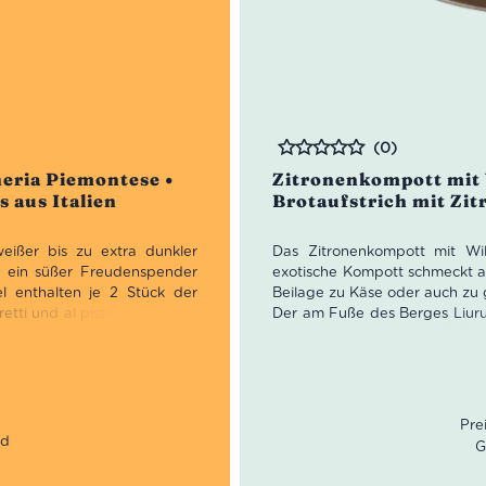
(0)
Bewertet
neria Piemontese •
Zitronenkompott mit 
 aus Italien
Brotaufstrich mit Zit
eißer bis zu extra dunkler
Das Zitronenkompott mit Wil
nd ein süßer Freudenspender
exotische Kompott schmeckt auf
el enthalten je 2 Stück der
Beilage zu Käse oder auch zu g
etti und al pistacchio. Feine
Der am Fuße des Berges Liuru
nd Pistazien. Glutenfrei.
Westen Sardiniens gelegene Be
ausgezeichnete Trüffel und
intensiven, typischen Düft
 inspiriert sind. Die fünfte
einzufangen, die ebenso köstl
ür ein uraltes Handwerk, die
Fenchel, Eukalyptus und Rosm
r Früchte des Territoriums.
ihren ganz besonderen Ges
egender Bedeutung, der Teig
Mandarinen und Orangen, d
G
setzt wird. Das formen und
Qualität angebaut werden.
ukte sind das Ergebnis einer