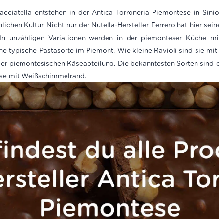
stracciatella entstehen in der Antica Torroneria Piemontese in Sin
ichen Kultur. Nicht nur der Nutella-Hersteller Ferrero hat hier sein
 In unzähligen Variationen werden in der piemonteser Küche mi
ne typische Pastasorte im Piemont. Wie kleine Ravioli sind sie mit
 der piemontesischen Käseabteilung. Die bekanntesten Sorten sind
käse mit Weißschimmelrand.