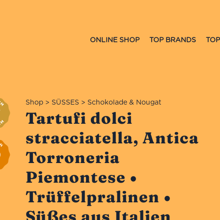
ONLINE SHOP
TOP BRANDS
TOP
Shop
>
SÜSSES
>
Schokolade & Nougat
Tartufi dolci
stracciatella, Antica
Torroneria
Piemontese •
Trüffelpralinen •
Süßes aus Italien