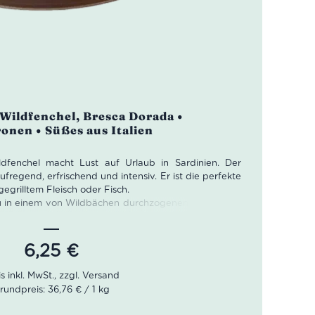
Wildfenchel, Bresca Dorada •
ronen • Süßes aus Italien
dfenchel macht Lust auf Urlaub in Sardinien. Der
regend, erfrischend und intensiv. Er ist die perfekte
egrilltem Fleisch oder Fisch.
 in einem von Wildbächen durchzogenen Tal im Süd-
trieb Bresca Dorada hat sich darauf fokussiert, die
e der Mittelmeerinsel in verschiedenen Likören
ich wie naturrein sind. Kaktusfeige, Quitte, wilder
6,25
€
arin entwickeln in den Kreationen von Bresca Dorada
chmack – ganz zu schweigen von den Zitronen,
ie in der Gegend um Muravera in hervorragender
rundpreis: 36,76 € / 1 kg