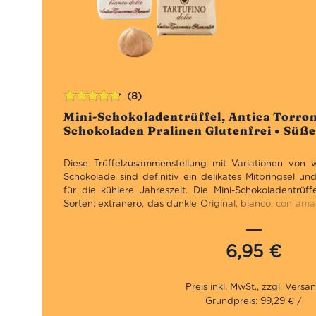
(8)
Bewertet
Mini-Schokoladentrüffel, Antica Torro
mit
4.75
Schokoladen Pralinen Glutenfrei • Süßes
von 5
Diese Trüffelzusammenstellung mit Variationen von w
Schokolade sind definitiv ein delikates Mitbringsel u
für die kühlere Jahreszeit.
Die Mini-Schokoladentrüff
Sorten: extranero, das dunkle Original, bianco, con amar
kleinen Pralinen aus dem Piemont mit Nüssen, Mandeln u
Die Antica Torroneria Piemontese kreiert seit 1885 
Nougat, die alle von der IGP Nocciola aus dem Piemont
6,95
€
Generation seiner Familie steht für die Leidenschaft f
Liebe zu den Herkunftsorten und die Wertschätzung de
Die süßen Trüffel ist die Zubereitungsart von grundl
ruht eine ganze Nacht bevor die Verarbeitung fortge
Grundpreis: 99,29 € /
schneiden die süßen Trüffel erfolgt einzeln. Die Prod