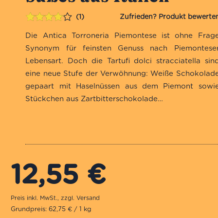
1
Bewertet
1
Die Antica Torroneria Piemontese ist ohne Frag
mit
4.00
von 5,
Synonym für feinsten Genuss nach Piemontese
basierend
Lebensart. Doch die Tartufi dolci stracciatella sin
auf
eine neue Stufe der Verwöhnung: Weiße Schokolad
Kundenbewertung
gepaart mit Haselnüssen aus dem Piemont sowi
Stückchen aus Zartbitterschokolade…
12,55
€
Grundpreis: 62,75 € / 1 kg