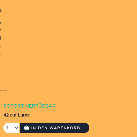
e
r
d
e
e
SOFORT VERFÜGBAR
42 auf Lager
IN DEN WARENKORB