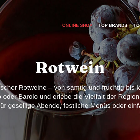
ONLINE SHOP
TOP BRANDS
TO
Rotwein
nischer Rotweine – von samtig und fruchtig bis
o oder Barolo und erlebe die Vielfalt der Region
für gesellige Abende, festliche Menüs oder ei