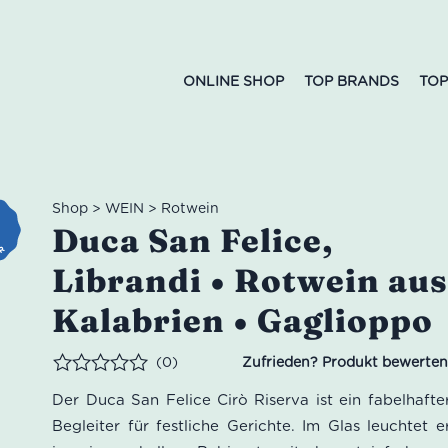
ONLINE SHOP
TOP BRANDS
TOP
Shop
>
WEIN
>
Rotwein
Duca San Felice,
Librandi • Rotwein au
Kalabrien • Gaglioppo
(0)
Bewertet
Der Duca San Felice Cirò Riserva ist ein fabelhafte
Begleiter für festliche Gerichte. Im Glas leuchtet e