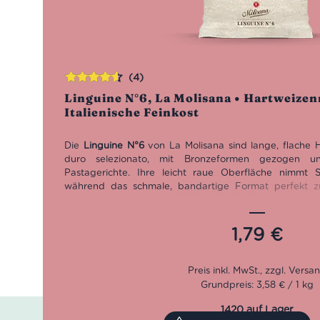
(4)
Bewertet
Linguine N°6, La Molisana • Hartweizen
mit
4.50
Italienische Feinkost
von 5
Die
Linguine N°6
von La Molisana sind lange, flache 
duro selezionato, mit Bronzeformen gezogen un
Pastagerichte. Ihre leicht raue Oberfläche nimmt 
während das schmale, bandartige Format perfekt zu
Fischsaucen, Pesto und feinen Gemüsezubereitungen pas
und 500-g-Packung sind diese italienischen Linguine ei
Pasta von La Molisana online kaufen und klassische 
1,79
€
authentisch zubereiten möchten.
Grundpreis: 3,58 € / 1 kg
1420 auf Lager