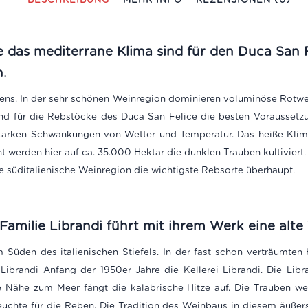
ie das mediterrane Klima sind für den Duca San F
.
taliens. In der sehr schönen Weinregion dominieren voluminöse Rotwe
nd für die Rebstöcke des Duca San Felice die besten Voraussetz
starken Schwankungen von Wetter und Temperatur. Das heiße Klim
t werden hier auf ca. 35.000 Hektar die dunklen Trauben kultiviert
 die süditalienische Weinregion die wichtigste Rebsorte überhaupt.
amilie Librandi führt mit ihrem Werk eine alte T
im Süden des italienischen Stiefels. In der fast schon verträumten
ibrandi Anfang der 1950er Jahre die Kellerei Librandi. Die Libra
e Nähe zum Meer fängt die kalabrische Hitze auf. Die Trauben we
uchte für die Reben. Die Tradition des Weinbaus in diesem äußers