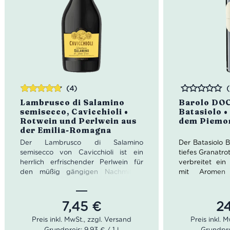
(4)
Bewertet
Bewertet
Lambrusco di Salamino
Barolo DOC
mit
4.75
semisecco, Cavicchioli •
Batasiolo •
von 5
Rotwein und Perlwein aus
dem Piemon
der Emilia-Romagna
Der Lambrusco di Salamino
Der Batasiolo B
semisecco von Cavicchioli ist ein
tiefes Granatro
herrlich erfrischender Perlwein für
verbreitet ei
den müßig gängigen Nachmittag
mit Aromen 
und/oder Abend. Der Lambrusco di
Früchten, blu
Salamino ist halbtrocken. Darum
feinen Gewürze
serviert man ihn am besten eiskalt.
zum Gaumen mac
7,45
€
2
Idealer Versandkarton: 21 Flaschen
Spiel aus Vol
Tanninen breit.
Grundpreis: 9,93 € / 1 l
Grundprei