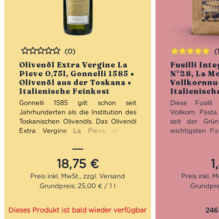
(0)
(
Bewertet
Bewertet
Olivenöl Extra Vergine La
Fusilli Int
mit
5.00
von
Pieve 0,75l, Gonnelli 1585 •
N°28, La Mo
5
Olivenöl aus der Toskana •
Vollkornnu
Italienische Feinkost
Italienisch
Gonnelli 1585 gilt schon seit
Diese Fusilli
Jahrhunderten als die Institution des
Vollkorn Pasta
Toskanischen Olivenöls. Das Olivenöl
seit der Grü
Extra Vergine La Pieve ist der
wichtigsten Pas
günstige Einstieg in die Welt der sehr
Heute wird d
hochwertigen Olivenölen von
Unternehmen 
Gonnelli 1585. Das La Pieve Olivenöl
Generation vo
18,75
€
1
hat ein traumhaftes Kräuteraroma.
geführt.
Zudem ist es im Geschmack herrlich
Grundpreis: 25,00 € / 1 l
Grundprei
ausgewogen und fruchtig.
Kochzeit: 
Packung: 
Mengenrabatt: erhalte beim Kauf
Dieses Produkt ist bald wieder verfügbar
246
von 3 nativen Olivenölen Extra 12%