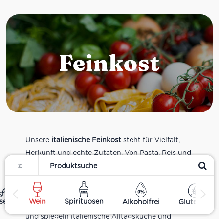
Feinkost
Unsere
italienische Feinkost
steht für Vielfalt,
Herkunft und echte Zutaten. Von Pasta, Reis und
Filter
Tomatensaucen über Olivenöl, Antipasti und
Pesto bis zu Balsamico und Spezialitäten aus
verschiedenen Regionen Italiens. Alle Produkte
ses
Wein
Spirituosen
Alkoholfrei
Glutenfrei
sind Teil unseres realen Supermarkt-Sortiments
und spiegeln italienische Alltagsküche und