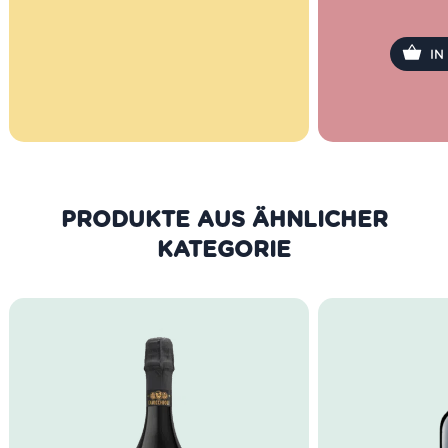
Rabatt pro Artikel.
I
PRODUKTE AUS DER GLEICHEN
KATEGORIE