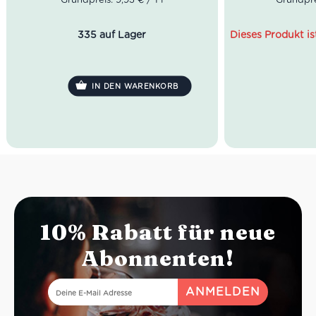
Farbe: Gr
Geruch: g
335 auf Lager
Dieses Produkt is
Kräuter, fei
Geschmack:
elegante Tan
James Suck
IN DEN WARENKORB
2016
10% Rabatt für neue
Abonnenten!