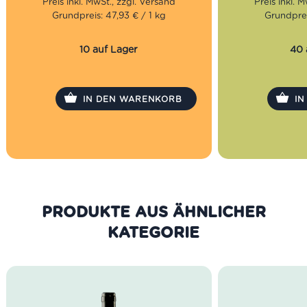
Kombination aus dunkler Schokolade,
Geschmac
Grundpreis: 47,93 € / 1 kg
Grundprei
Nougat und feinen Haselnüssen, die
Bohnen:
1
uns so sūchtig macht. Probiere sie
selbst!
10 auf Lager
40 
IN DEN WARENKORB
I
PRODUKTE AUS DER GLEICHEN
KATEGORIE