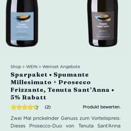
Shop
>
WEIN
>
Weinset Angebote
Sparpaket • Spumante
Millesimato + Prosecco
Frizzante, Tenuta Sant’Anna •
5% Rabatt
2
Bewertet
2
Zwei Mal prickelnder Genuss zum Vorteilspreis:
mit
4.50
von 5,
Dieses Prosecco-Duo von Tenuta Sant’Anna
basierend