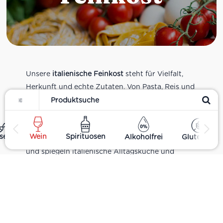
Unsere
italienische Feinkost
steht für Vielfalt,
Herkunft und echte Zutaten. Von Pasta, Reis und
Filter
Tomatensaucen über Olivenöl, Antipasti und
Pesto bis zu Balsamico und Spezialitäten aus
verschiedenen Regionen Italiens. Alle Produkte
ses
Wein
Spirituosen
Alkoholfrei
Glutenfrei
sind Teil unseres realen Supermarkt-Sortiments
und spiegeln italienische Alltagsküche und
Tradition wider. Italienische Feinkost online
kaufen.