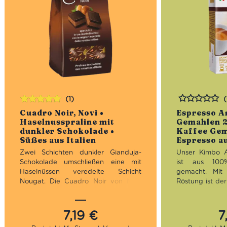
(1)
Bewertet
Bewertet
Cuadro Noir, Novi •
Espresso A
mit
5.00
von
Haselnusspraline mit
Gemahlen 2
5
dunkler Schokolade •
Kaffee Gem
Süßes aus Italien
Espresso au
Zwei Schichten dunkler Gianduja-
Unser Kimbo 
Schokolade
umschließen
eine mit
ist aus 100
Haselnüssen veredelte Schicht
gemacht. Mit 
Nougat. Die Cuadro Noir von Novi
Röstung ist de
sind eine ganz, ganz süße
milder Espres
Versuchung aus dem Piemont, denn
Schokoladennot
ist die Packung einmal aufgemacht,
7,19
€
7
gibt kein Halt mehr. Es ist die
Röstung:
M