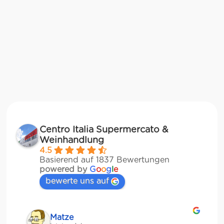
Centro Italia Supermercato &
Weinhandlung
4.5
Basierend auf 1837 Bewertungen
powered by
G
o
o
g
l
e
bewerte uns auf
Matze