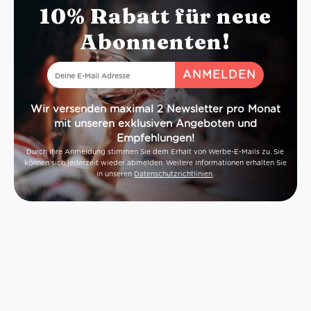
10% Rabatt für neue
Abonnenten!
Wir versenden maximal 2 Newsletter pro Monat
mit unseren exklusiven Angeboten und
Empfehlungen!
Durch Ihre Anmeldung stimmen Sie dem Erhalt von Werbe-E-Mails zu. Sie
können sich jederzeit wieder abmelden. Weitere Informationen erhalten Sie
in unseren
Datenschutzrichtlinien
.