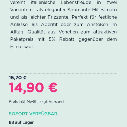
vereint italienische Lebensfreude in zwei
auf
Varianten – als eleganter Spumante Millesimato
Kundenbewertungen
und als leichter Frizzante. Perfekt für festliche
Anlässe, als Aperitif oder zum Anstoßen im
Alltag. Qualität aus Venetien zum attraktiven
Paketpreis mit 5% Rabatt gegenüber dem
Einzelkauf.
15,70
€
Ursprünglicher
Aktueller
14,90
€
Preis
Preis
war:
ist:
SOFORT VERFÜGBAR
15,70 €
14,90 €.
88 auf Lager