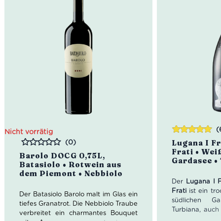
(
Nicht vorrätig
Bewertet
(0)
Lugana I Fr
mit
5.00
von
Frati • We
Bewertet
Barolo DOCG 0,75L,
5
Gardasee •
Batasiolo • Rotwein aus
dem Piemont • Nebbiolo
Der
Lugana I 
Frati
ist ein tr
Der Batasiolo Barolo malt im Glas ein
südlichen G
tiefes Granatrot. Die Nebbiolo Traube
Turbiana, auch
verbreitet ein charmantes Bouquet
genannt. Weiße