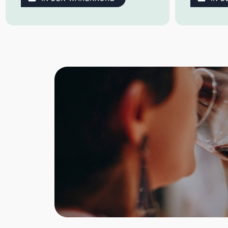
Der Negroamaro wird durch sanfte
Der Prim
Pressung der Trauben gewonnen. Es
Pressung 
folgt eine Maischegärung mit
folgt e
Senkboden und Gärung bei einer streng
Senkboden 
kontrollierten Temperatur für 10 Tage.
kontrollie
Die Reifung und Veredelung findet in
Die Reifun
Stahl statt. Schon nach einem Monat
Stahl sta
nach der Abfüllung in Flaschen kommt
nach der A
der Wein in den Handel. Er fällt durch
der Wein i
seine Rubinrote Farbe mit violetten
seine Rub
Reflexen auf. Das Aroma ist mit
Reflexen a
ausgewogenen Tanninen, würzigem Duft
Kräutern
und gutem Körper.
schwarzen
Wein voll, 
Farbe: violettrot
dabei sch
Geruch: würzig, aromatisch
Restzuckera
Geschmack: weich, satt und
Farbe:
geschmeidig
Geruc
Orangen
Idealer Versandkarton: 21 Flaschen
Gesch
geschme