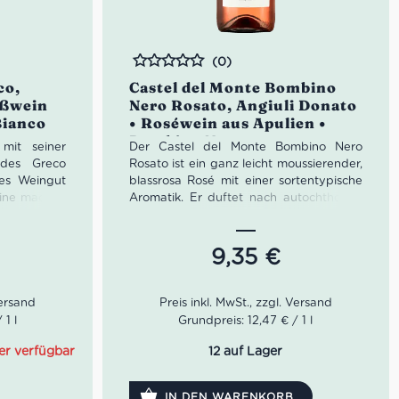
(0)
Bewertet
co,
Castel del Monte Bombino
ißwein
Nero Rosato, Angiuli Donato
Bianco
• Roséwein aus Apulien •
Bombino Nero
mit seiner
Der Castel del Monte Bombino Nero
 des Greco
Rosato ist ein ganz leicht moussierender,
les Weingut
blassrosa Rosé mit einer sortentypische
eine machen
Aromatik. Er duftet nach autochthonen
 hat eine
Trauben, Blutorange, Walderdbeere,
rünlichen
Zitrusblüte und Heidehonig. Er ist
lexe Aromen
ausgezeichnet kombinierbar mit hellem
9,35
€
 und Honig,
Fleisch und mediterranen
 angenehme,
Fischgerichten.
80 wird vom
Farbe: Blassrosa Farbe,
erbt. Der
 1 l
Grundpreis: 12,47 € / 1 l
Geruch: Weißen Blumen, Orange
te ist der
und Honig.
r und der
er verfügbar
12 auf Lager
Geschmack: Gute Struktur mit
der Wunsch
natürlicher Frische.
eimische,
IN DEN WARENKORB