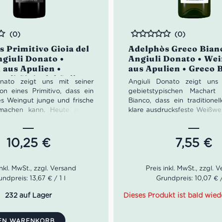
(0)
(0)
Bewertet
 Primitivo Gioia del
Adelphòs Greco Bian
ngiuli Donato •
Angiuli Donato • We
 aus Apulien •
aus Apulien • Greco 
o di Gioia del Colle
onato zeigt uns mit seiner
Angiuli Donato zeigt uns 
ion eines Primitivo, dass ein
gebietstypischen Machart
les Weingut junge und frische
Bianco, dass ein traditionel
machen kann. Heute ist es
klare ausdrucksfeste Weißw
ine große Leidenschaft für
kann. Der Greco Bianco
familie Angiuli die sich seit
strohgelbe Farbe mit g
ater auf den Sohn überträgt.
Reflexen; in der Nase komp
10,25
€
7,55
€
aden des Winzer ist der
von weißen Blüten, Orange
vor der Natur und der
eine gute Struktur und eine
t. Daher auch der Wunsch
natürliche Frische. Seit 18
Umsetzung einheimische
Vater auf den Sohn ver
undpreis: 13,67 € / 1 l
Grundpreis: 10,07 € /
n wie den Primitivo zu
Leitfaden des Winzer heu
n. Dieser passt bei Angiuli
Respekt vor der Natu
232 auf Lager
Dieses Produkt ist bald wied
t zur Beschaffenheit des
Landschaft. Daher auch 
des lokalen Mikroklima.
und die Umsetzung einh
DEN WARENKORB