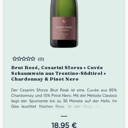
(0)
Bewertet
Brut Rosé, Cesarini Sforza • Cuvée
Schaumwein aus Trentino-Südtirol •
Chardonnay & Pinot Nero
Der Cesarini Sforza Brut Rosè ist eine Cuvée aus 85%
Chardonnay und 15% Pinot Nero. Mit der Metodo Classico
liegt der Spumante bis zu 36 Monate auf der Hefe. Im
Glas leuchtet frisches Rosa. In der Nase zeigen sich
Aromen von kleinen roten Früchten und Nuancen von
gerösteten Mandeln. Am Gaumen offenbart sich dann
der kunstvolle Verschnitt der beiden Rebsorten. Der Pinot
18,95
€