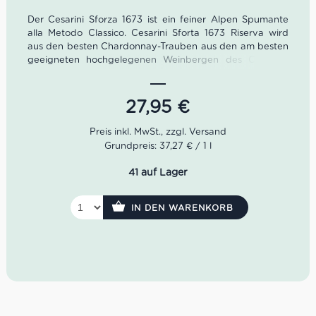
Der Cesarini Sforza 1673 ist ein feiner Alpen Spumante
alla Metodo Classico.
Cesarini Sforta 1673 Riserva wird
aus den besten Chardonnay-Trauben aus den am besten
geeigneten hochgelegenen Weinbergen des Cembra-
Tals hergestellt und verkörpert eine der besten
Synthesen, die die klassische Methode zum Ausdruck
bringen kann, und ist das Sprachrohr für die Exzellenz
27,95
€
von Cesarini Sforza. Der ausgeprägte
Temperaturunterschied zwischen Tag und Nacht,
gemildert durch die ins Tal fließende Ora del Garda, und
Grundpreis: 37,27 € / 1 l
die optimale Lage tragen zur perfekten Reifung der
Trauben und zur Konzentration der typischen und
41 auf Lager
begehrten Aromen in den Trauben bei. Während die
anhaltenden herzhaften und mineralischen Düfte an die
von porphyrischen Sanden geprägten Gebiete fluvial-
IN DEN WARENKORB
eiszeitlichen Ursprungs erinnern, begleiten die zarten
fruchtigen und blumigen Noten den Geist an den
Weinberghängen, wo die Brise und die Sonne die
goldenen Trauben des Chardonnay streicheln.
Idealer Versandkarton: 21 Flasche