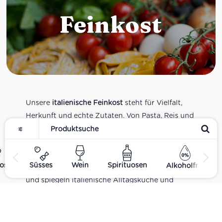
Feinkost
Unsere
italienische Feinkost
steht für Vielfalt,
Herkunft und echte Zutaten. Von Pasta, Reis und
Tomatensaucen über Olivenöl, Antipasti und
Pesto bis zu Balsamico und Spezialitäten aus
verschiedenen Regionen Italiens. Alle Produkte
ost
Süsses
Wein
Spirituosen
Alkoholfrei
sind Teil unseres realen Supermarkt-Sortiments
und spiegeln italienische Alltagsküche und
Tradition wider. Italienische Feinkost online
kaufen.