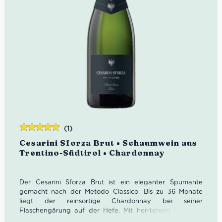
(1)
Bewertet
Cesarini Sforza Brut • Schaumwein aus
mit
5.00
von
Trentino-Südtirol • Chardonnay
5
Der Cesarini Sforza Brut ist ein eleganter Spumante
gemacht nach der Metodo Classico. Bis zu 36 Monate
liegt der reinsortige Chardonnay bei seiner
Flaschengärung auf der Hefe. Mit herrlichem Goldgelb
legt sich der Cesarini Sforza Brut ins Glas. Zudem