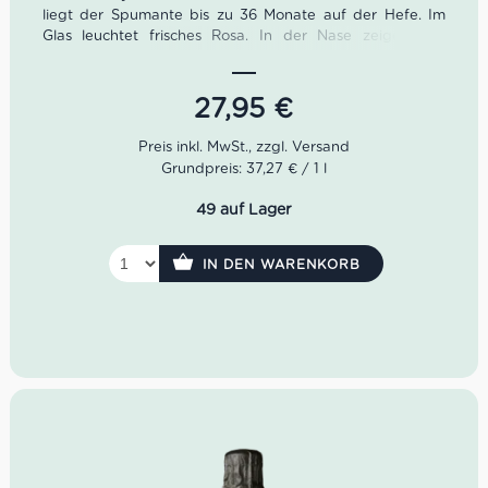
liegt der Spumante bis zu 36 Monate auf der Hefe. Im
Glas leuchtet frisches Rosa. In der Nase zeigen sich
Aromen von kleinen roten Früchten und Nuancen von
gerösteten Mandeln. Am Gaumen offenbart sich dann
der kunstvolle Verschnitt der beiden Rebsorten. Der Pinot
27,95
€
Nero bringt komplexe Fruchtnoten mit, während der
Chardonnay seidige Eleganz und Frische beiträgt.
Grundpreis: 37,27 € / 1 l
Der
Cesarini Sforza Brut Rosè ist das Werk von Lamberto
Cesarini Sforza. Er gründete das Weingut 1974
49 auf Lager
zusammen mit Freunden, die mit ihm die gleiche
Leidenschaft für Spumante teilten wie er. Lamberto C. S.
erbte viele Weinberge und so konnte er mit sehr
IN DEN WARENKORB
hochwertigen Beständen von Chardonnay und Pinot
Nero Trauben starten. Das Weingut macht nach wie vor
hervorragende Schaumweine nach der Metodo Classico,
also nach der berühmten Champagner Rezeptur.
Farbe: Rosa
Geruch:
kleine rote Früchte, geröstete
Mandeln
Geschmack: komplexe Frucht, seidig,
elegant