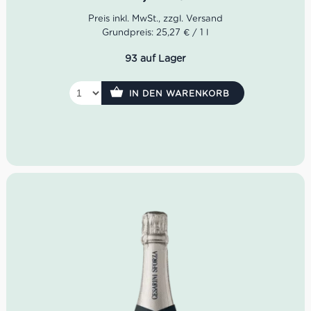
Nero bringt komplexe Fruchtnoten mit, während der
Chardonnay seidige Eleganz und Frische beiträgt.
Grundpreis: 25,27 € / 1 l
Der
Cesarini Sforza Brut Rosè ist das Werk von Lamberto
Cesarini Sforza. Er gründete das Weingut 1974
93 auf Lager
zusammen mit Freunden, die mit ihm die gleiche
Leidenschaft für Spumante teilten wie er. Lamberto C. S.
erbte viele Weinberge und so konnte er mit sehr
IN DEN WARENKORB
hochwertigen Beständen von Chardonnay und Pinot
Nero Trauben starten. Das Weingut macht nach wie vor
hervorragende Schaumweine nach der Metodo Classico,
also nach der berühmten Champagner Rezeptur.
Farbe: Rosa
Geruch:
kleine rote Früchte, geröstete Mandeln
Geschmack: komplexe Frucht, seidig, elegant