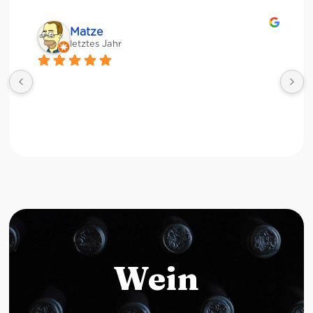
Matze
letztes Jahr
Wein