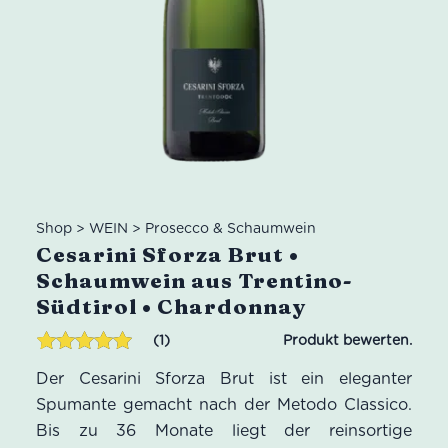
Shop
>
WEIN
>
Prosecco & Schaumwein
Cesarini Sforza Brut •
Schaumwein aus Trentino-
Südtirol • Chardonnay
1
Bewertet mit
1
Der Cesarini Sforza Brut ist ein eleganter
5.00
von 5,
basierend
Spumante gemacht nach der Metodo Classico.
auf
Bis zu 36 Monate liegt der reinsortige
Kundenbewertung