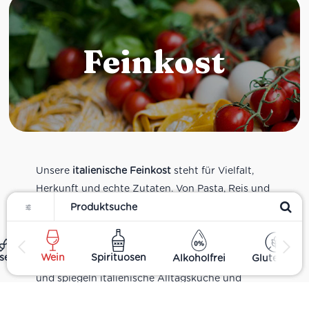
Feinkost
Unsere
italienische Feinkost
steht für Vielfalt,
Herkunft und echte Zutaten. Von Pasta, Reis und
Filter
Tomatensaucen über Olivenöl, Antipasti und
Pesto bis zu Balsamico und Spezialitäten aus
verschiedenen Regionen Italiens. Alle Produkte
ses
Wein
Spirituosen
Alkoholfrei
Glutenfrei
sind Teil unseres realen Supermarkt-Sortiments
und spiegeln italienische Alltagsküche und
Tradition wider. Italienische Feinkost online