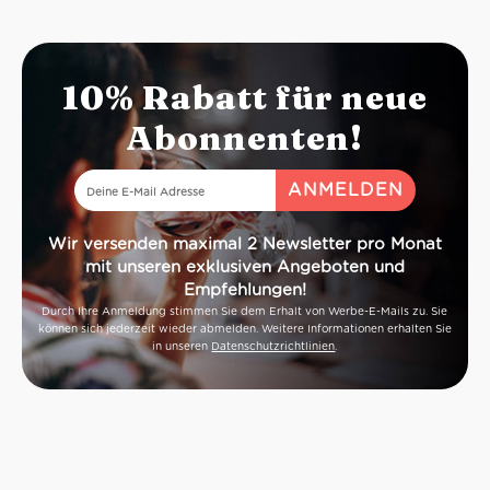
Am Gaumen we
Farbe: grünliches Goldgelb
von Lorbeer,
Geruch: Haselnuss, Heu,
würzige Mineral
Tabakwürze
10% Rabatt für neue
Geschmack: frisch, lebendig,
Farbe: sta
cremige Perlage
Geruch: re
Abonnenten!
Heidelbeere,
Geschmack:
Minze, würzig
James Suc
Wir versenden maximal 2 Newsletter pro Monat
mit unseren exklusiven Angeboten und
Empfehlungen!
Durch Ihre Anmeldung stimmen Sie dem Erhalt von Werbe-E-Mails zu. Sie
können sich jederzeit wieder abmelden. Weitere Informationen erhalten Sie
in unseren
Datenschutzrichtlinien
.