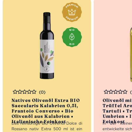
(0)
Bewertet
Bewertet
Natives Olivenöl Extra BIO
Olivenöl m
Saecularis Kalabrien 0,5l,
Trüffel Ar
Frantoio Converso • Bio
Tartufi • T
Olivenöl aus Kalabrien •
Umbrien • I
Italienische Feinkost
Feinkost
Das reinsortige Bio Olivenöl Dolce di
In der kleine
Rossano nativ Extra 500 ml ist ein
entwickelte sic