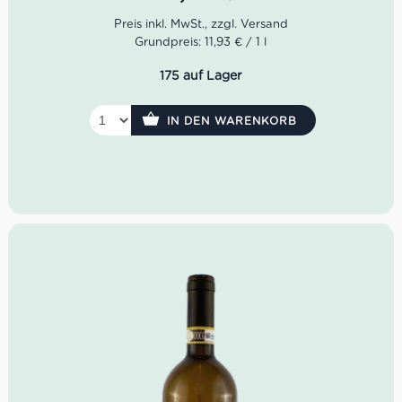
einem brillanten Strohgelb. In der Nase entfalten sich
Düfte von Zitrusfrüchten, weißen Blumen sowie feiner
Mineralik. Der Geschmack ist trocken, frisch, gut
Grundpreis: 11,93 € / 1 l
ausgewogen und von fruchtiger Säure unterlegt.
175 auf Lager
Farbe: Strohgelb
Geruch: Zitrusfrüchte, weiße Blumen, feine Mineralik
Geschmack: trocken, frisch, ausgewogen, fruchtige
IN DEN WARENKORB
Säure
Idealer Versandkarton: 21 Flaschen