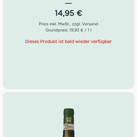
Tufo gemacht.
14,95
€
Der wunderbare Mastroberardino Novaserra Greco di
Tufo ist aus dem schönen Kampanien. Im Glas steht der
Weißwein in einem klaren Strohgelb. Im Bouquet tanzen
Grundpreis: 19,93 € / 1 l
Aromen von Zitrusfrüchten, grünen Äpfeln und Mandeln.
Am Gaumen zeigt er sich saftig, fruchtig, frisch,
Dieses Produkt ist bald wieder verfügbar
mineralisch und lange anhaltend.
Farbe: Strohgelb
Geruch: Zitrusfrüchten, grüner Apfel, Mandel
Geschmack: fruchtig, frisch, mineralisch, lange
anhaltend
Idealer Versandkarton: 21 Flaschen