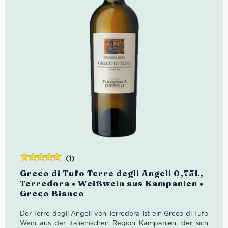
(1)
Bewertet
Greco di Tufo Terre degli Angeli 0,75L,
mit
5.00
von
Terredora • Weißwein aus Kampanien •
5
Greco Bianco
Der Terre degli Angeli von Terredora ist ein Greco di Tufo
Wein aus der italienischen Region Kampanien, der sich