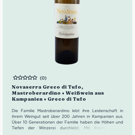
(0)
Bewertet
Novaserra Greco di Tufo,
Mastroberardino • Weißwein aus
Kampanien • Greco di Tufo
Die Familie Mastroberardino lebt ihre Leidenschaft in
ihrem Weingut seit über 200 Jahren in Kampanien aus.
Über 10 Generationen der Familie haben die Höhen und
Tiefen der Winzerei durchlebt. Mit ihrem reichen
Erfahrungsschatz wurde auch der Novaserra Greco di