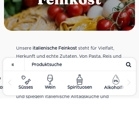
Unsere
italienische Feinkost
steht für Vielfalt,
Herkunft und echte Zutaten. Von Pasta, Reis und
Tomatensaucen über Olivenöl, Antipasti und
Pesto bis zu Balsamico und Spezialitäten aus
verschiedenen Regionen Italiens. Alle Produkte
ost
Süsses
Wein
Spirituosen
Alkoholfrei
sind Teil unseres realen Supermarkt-Sortiments
und spiegeln italienische Alltagsküche und
Tradition wider. Italienische Feinkost online
kaufen.