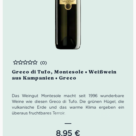
(0)
Bewertet
Greco di Tufo, Montesole • Weißwein
aus Kampanien • Greco
Das Weingut Montesole macht seit 1996 wunderbare
Weine wie diesen Greco di Tufo. Die grünen Hügel, die
vulkanische Erde und das warme Klima ergeben ein
überaus fruchtbares Terroir.
Dieser Greco di Tufo von Montesole feiert seine
autochthone Rebsorte. Im Glas zeigt sich der Weißwein in
8,95
€