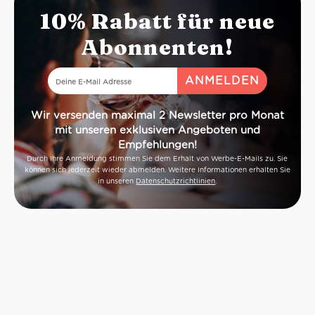
10% Rabatt für neue
Abonnenten!
Wir versenden maximal 2 Newsletter pro Monat
mit unseren exklusiven Angeboten und
Empfehlungen!
Durch Ihre Anmeldung stimmen Sie dem Erhalt von Werbe-E-Mails zu. Sie
können sich jederzeit wieder abmelden. Weitere Informationen erhalten Sie
in unseren
Datenschutzrichtlinien
.