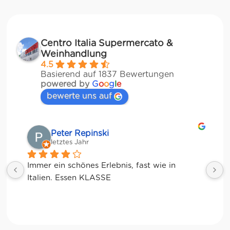
Centro Italia Supermercato &
Weinhandlung
4.5
Basierend auf 1837 Bewertungen
powered by
G
o
o
g
l
e
bewerte uns auf
Matze
letztes Jahr