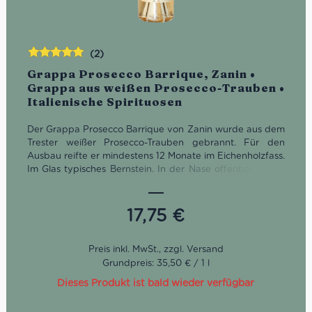
(2)
Bewertet
Grappa Prosecco Barrique, Zanin •
mit
5.00
von
Grappa aus weißen Prosecco-Trauben •
5
Italienische Spirituosen
Der Grappa Prosecco Barrique von Zanin wurde aus dem
Trester weißer Prosecco-Trauben gebrannt. Für den
Ausbau reifte er mindestens 12 Monate im Eichenholzfass.
Im Glas typisches Bernstein. In der Nase offenbaren sich
zarte, florale Noten von Vanille, roten Früchten und
Brioche. Am Gaumen ist der Grappa Prosecco
Invecchiata weich, aromatisch sowie lange anhaltend.
17,75
€
Grundpreis: 35,50 € / 1 l
Dieses Produkt ist bald wieder verfügbar