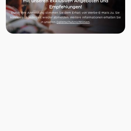
mit unseren exklusiven Angeboten und
Empfehlungen!
Durch Ihre Anmeldung stimmen Sie dem Erhalt von Werbe-E-Mails zu. Sie
können sich jederzeit wieder abmelden. Weitere Informationen erhalten Sie
in unseren
Datenschutzrichtlinien
.