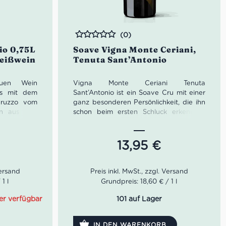
(0)
Bewertet
io 0,75L
Soave Vigna Monte Ceriani,
Weißwein
Tenuta Sant’Antonio
uen Wein
Vigna Monte Ceriani Tenuta
es mit dem
Sant’Antonio ist ein Soave Cru mit einer
Abruzzo vom
ganz besonderen Persönlichkeit, die ihn
ten aus den
schon beim ersten Schluck erkennbar
macht. Nach dem Namen des Landes, in
indet sich
dem er geboren wurde, ein frischer und
Besitz der
anhaltender Wein: Garganega in seiner
13,95
€
jemals zuvor
ganzen Reinheit. Ideal zu Vorspeisen
erde sehr
und kalten Gerichten, erste Gänge mit
en Einklang
Nudeln und Reis auf Gemüse- und
 setzen sich
Fischbasis, Cremes, Suppen mit Gemüse
1 l
Grundpreis: 18,60 € / 1 l
ertige und
und Pilzen, sowie delikate zweite Gänge
 an Anbau-
mit Süß- und Salzwasserfisch.
er verfügbar
101 auf Lager
m stets die
ionsprozess
IN DEN WARENKORB