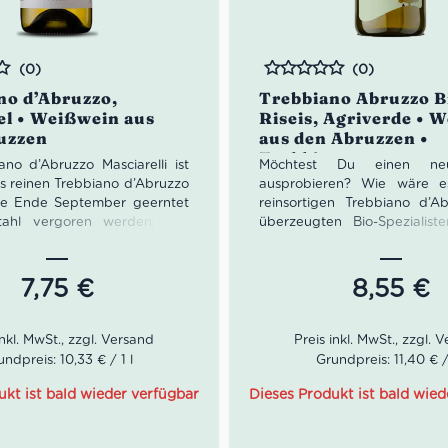
(0)
(0)
Bewertet
no d’Abruzzo,
Trebbiano Abruzzo B
el • Weißwein aus
Riseis, Agriverde • 
uzzen
aus den Abruzzen •
Trebbiano
ano d’Abruzzo Masciarelli ist
Möchtest Du einen ne
s reinen Trebbiano d’Abruzzo
ausprobieren? Wie wäre 
ie Ende September geerntet
reinsortigen Trebbiano d’
ahl vergoren werden. Für
überzeugten Bio-Spezialis
en und frischen Wein, der die
Abruzzen?
hte der Rebe auf die
Das Weingut Agriverde bef
chste Weise erzählt. Das
seit über 100 Jahren im 
7,75
€
8,55
€
uyot-Erziehungssystem senkt
Familie di Carlo. Stärker als 
rliche Weise die üppige
wird heute bei Agriv
tät des Trebbiano und bietet
nachhaltig und im besonder
alancierte Trauben. Das
mit der Natur gearbeitet. Sie
ndpreis: 10,33 € / 1 l
Grundpreis: 11,40 € / 
st ein dichter Weißwein mit
ständig für eine hochw
on knackigen Äpfeln und
korrekte Herangehensweise
ukt ist bald wieder verfügbar
Dieses Produkt ist bald wied
 einer schönen Honigtextur,
und Kellermethoden ein, u
er Körper mittel bis voll,
Kontrolle über jeden Produkt