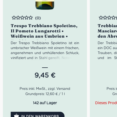
(0)
Bewertet
Bewertet
Trespo Trebbiano Spoletino,
Trebbia
Il Pometo Lungarotti •
Masciar
Weißwein aus Umbrien •
den Abr
Trebbiano Spoletino
Der Trespo Trebbiano Spoletino ist ein
Der Trebbi
umbrischer Weißwein mit einem frischen,
ein DOC au
angenehmen und umhüllenden Schluck,
Trauben, d
vinifiziert und in Stahl gereift. Noten von
und im St
Zitrusfrüchten, weißem Fruchtfleisch,
einen jung
tropischen Früchten und aromatischen
Geschic
Kräutern vermischen sich zu einem
authentis
9,45
€
Körper von großer Ausgewogenheit und
einfache G
mittlerer Struktur, geleitet von einer
auf natü
ausgeprägten Frische und mit einer
Produktivi
langen Nachhaltigkeit der fruchtigen
gut ausb
Grundpreis: 12,60 € / 1 l
Gru
Noten.
Ergebnis i
Aromen v
142 auf Lager
Dieses Prod
Idealer Versandkarton: 21 Flaschen
Birnen und
während d
IN DEN WARENKORB