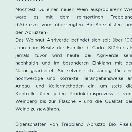
Bewertet
Möchtest Du einen neuen Wein ausprobieren? Wi
wäre es mit dem reinsortigen Trebbian
d’Abruzzo vom überzeugten Bio-Spezialisten au
den Abruzzen?
Das Weingut Agriverde befindet sich seit über 10
Jahren im Besitz der Familie di Carlo. Stärker al
jemals zuvor wird heute bei Agriverde seh
nachhaltig und im besonderen Einklang mit de
Natur gearbeitet. Sie setzen sich ständig für ein
hochwertige und korrekte Herangehensweise a
Anbau- und Kellermethoden ein, um stets di
Kontrolle über jeden Produktionsprozess – vo
Weinberg bis zur Flasche – und die Qualität de
Weine zu gewähren.
Eigenschaften von Trebbiano Abruzzo Bio Riseis