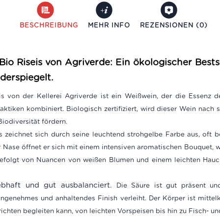
BESCHREIBUNG
MEHR INFO
REZENSIONEN (0)
o Riseis von Agriverde: Ein ökologischer Bestse
derspiegelt.
s von der Kellerei Agriverde ist ein Weißwein, der die Essenz 
raktiken kombiniert. Biologisch zertifiziert, wird dieser Wein nach 
iodiversität fördern.
 zeichnet sich durch seine leuchtend strohgelbe Farbe aus, oft be
er Nase öffnet er sich mit einem intensiven aromatischen Bouquet,
gefolgt von Nuancen von weißen Blumen und einem leichten Hauc
bhaft und gut ausbalanciert.
Die Säure ist gut präsent u
genehmes und anhaltendes Finish verleiht. Der Körper ist mittelkr
richten begleiten kann, von leichten Vorspeisen bis hin zu Fisch- u