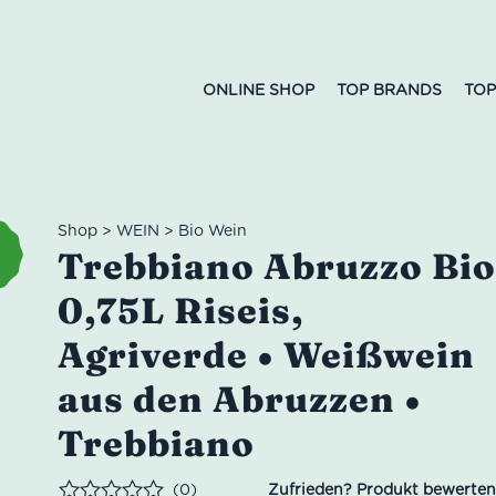
ONLINE SHOP
TOP BRANDS
TOP
Shop
>
WEIN
>
Bio Wein
Trebbiano Abruzzo Bi
0,75L Riseis,
Agriverde • Weißwein
aus den Abruzzen •
Trebbiano
(0)