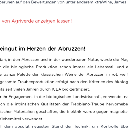
 beruhen auf den Bewertungen von unter anderem xtraWine, James 
e von Agriverde anzeigen lassen!
eingut im Herzen der Abruzzen!
dari, in den Abruzzen und in der wunderbaren Natur, wurde die M
r die biologische Produktion schon immer ein Lebensstil und 
e ganze Palette der klassischen Weine der Abruzzen in rot, weiß
 gesamte Traubenproduktion erfolgt nach den Kriterien des ökolog
s seit vielen Jahren durch ICEA bio-zertifiziert.
ür ihr Engagement in der biologischen Landwirtschaft, verwendet na
h die intrinsischen Qualitäten der Trebbiano-Traube hervorhebe
cher Materialien geschaffen, die Elektrik wurde gegen magnetisch
Klebemittel verwendet.
uf dem absolut neuesten Stand der Technik, um Kontrolle über