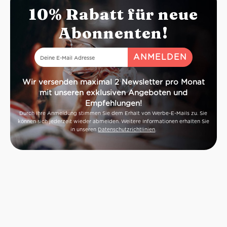
10% Rabatt für neue
Abonnenten!
Wir versenden maximal 2 Newsletter pro Monat
mit unseren exklusiven Angeboten und
Empfehlungen!
Durch Ihre Anmeldung stimmen Sie dem Erhalt von Werbe-E-Mails zu. Sie
können sich jederzeit wieder abmelden. Weitere Informationen erhalten Sie
in unseren
Datenschutzrichtlinien
.