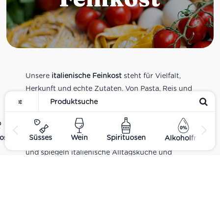
Unsere
italienische Feinkost
steht für Vielfalt,
Herkunft und echte Zutaten. Von Pasta, Reis und
Tomatensaucen über Olivenöl, Antipasti und
Pesto bis zu Balsamico und Spezialitäten aus
verschiedenen Regionen Italiens. Alle Produkte
ost
Süsses
Wein
Spirituosen
Alkoholfrei
sind Teil unseres realen Supermarkt-Sortiments
und spiegeln italienische Alltagsküche und
Tradition wider. Italienische Feinkost online
kaufen.