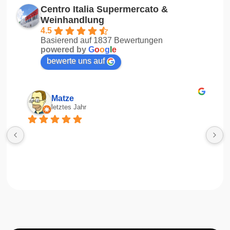
Centro Italia Supermercato &
Weinhandlung
4.5
Basierend auf 1837 Bewertungen
powered by
G
o
o
g
l
e
bewerte uns auf
Matze
letztes Jahr
R