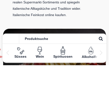
realen Supermarkt-Sortiments und spiegeln
italienische Alltagsküche und Tradition wider.
Italienische Feinkost online kaufen.
Catering
ost
Süsses
Wein
Spirituosen
Alkoholfrei
Das
italienische Catering
von Centro Italia verbindet
frische Zubereitung mit originalen Zutaten. Von Panini
und Antipasti über Käse- und Salumiplatten bis zu