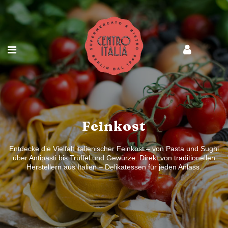
Feinkost
Entdecke die Vielfalt italienischer Feinkost – von Pasta und Sughi
über Antipasti bis Trüffel und Gewürze. Direkt von traditionellen
Herstellern aus Italien – Delikatessen für jeden Anlass.