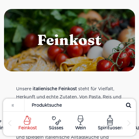
Feinkost
Unsere
italienische Feinkost
steht für Vielfalt,
Herkunft und echte Zutaten. Von Pasta, Reis und
Filter
Tomatensaucen über Olivenöl, Antipasti und
Pesto bis zu Balsamico und Spezialitäten aus
verschiedenen Regionen Italiens. Alle Produkte
ing
Feinkost
Süsses
Wein
Spirituosen
Al
sind Teil unseres realen Supermarkt-Sortiments
und spiegeln italienische Alltagsküche und