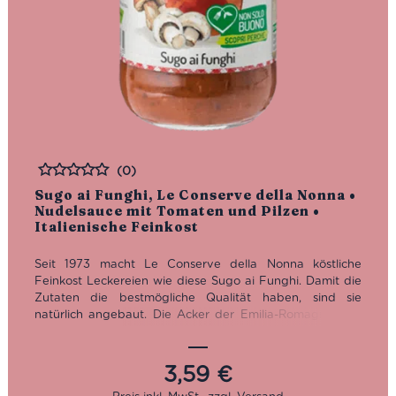
(0)
Bewertet
Sugo ai Funghi, Le Conserve della Nonna •
Nudelsauce mit Tomaten und Pilzen •
Italienische Feinkost
Seit 1973 macht Le Conserve della Nonna köstliche
Feinkost Leckereien wie diese Sugo ai Funghi. Damit die
Zutaten die bestmögliche Qualität haben, sind sie
natürlich angebaut. Die Acker der Emilia-Romagna sind
nun mal der Grund dafür, dass man sich hier wie im
Schlaraffenland fühlt.
3,59
€
Diese Tomatensauce mit Pilzen von Le Conserve della