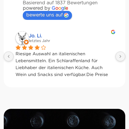
Basierend auf 1837 Bewertungen
powered by
G
o
o
g
l
e
bewerte uns auf
Jessica Chu
letztes Jahr
Tolle Auswahl! Die Frischetheke und der 
Kaffee sind ebenfalls sensationell. Viele 
glutenfreie Optionen.