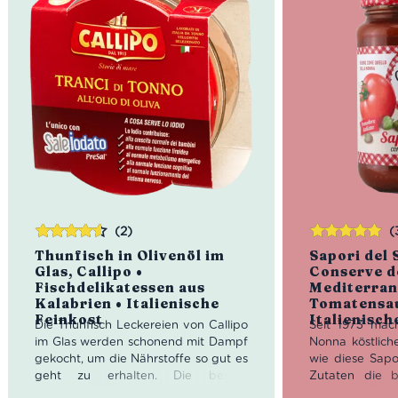
(2)
(
Bewertet
Bewertet
Thunfisch in Olivenöl im
Sapori del 
mit
4.50
mit
5.00
von
Glas, Callipo •
Conserve d
von 5
5
Fischdelikatessen aus
Mediterran
Kalabrien • Italienische
Tomatensau
Feinkost
Italienisch
Die Thunfisch Leckereien von Callipo
Seit 1973 mac
im Glas werden schonend mit Dampf
Nonna köstlich
gekocht, um die Nährstoffe so gut es
wie diese Sapor
geht zu erhalten. Die besten
Zutaten die b
Teilstücke werden händisch
haben, sind si