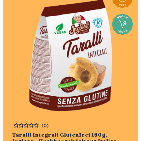
(0)
Bewertet
Taralli Integrali Glutenfrei 180g,