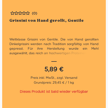
(0)
Bewertet
Grissini von Hand gerollt, Gentile
Weltklasse Grissini von Gentile. Die von Hand gerollten
Dinkelgrissini werden nach Tradition sorgfältig von Hand
gepresst. Für ihre Herstellung wurde ein Mehl
ausgewählt, das reich an hochwertigen Proteinen ist, was
in Kombination mit der Verwendung einer ausgewählten
französischen Butter diese knusprigen und krümeligen
Grissini perfekt für einen schnellen Snack oder als
5,89
€
Begleitung zu einer Mahlzeit macht.
Die Grissini von Forno Gentile werden mit ausgewählten
Grundpreis: 29,45 € / 1 kg
Mehlen und Rohstoffen von ausgezeichneter Qualität
zubereitet, streng von Hand gestreckt und sorgfältig
Dieses Produkt ist bald wieder verfügbar
verpackt, um ihre Knusprigkeit und ihren Geschmack zu
bewahren.