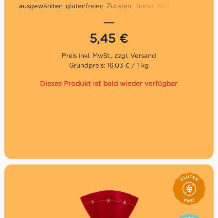
ausgewählten glutenfreien Zutaten, feiner Körnung und
aromatischer Vollkornnote macht dieses Brot ideal für
Frühstück, Sandwiches oder herzhafte Snacks. Ohne
Gluten laut Gesetz, laktosefrei und ohne Weizenstärke –
5,45
€
für bewussten Brotgenuss auf italienische Art.
Glutenfreies Vollkornbrot in Scheiben
Grundpreis: 16,03 € / 1 kg
Ballaststoffreich
Laktosefrei
Dieses Produkt ist bald wieder verfügbar
Ohne Weizenstärke
Ideal zum Toasten
Inhalt: 340g