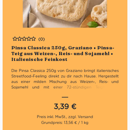
(0)
Bewertet
Pinsa Classica 250g, Graziano • Pinsa-
Teig aus Weizen-, Reis- und Sojamehl •
Italienische Feinkost
Die Pinsa Classica 250g von Graziano bringt italienisches
Streetfood-Feeling direkt zu dir nach Hause. Hergestellt
aus einer milden Mischung aus Weizen-, Reis- und
Sojamehl und mit einer 72-stündigen Teigführung,
überzeugt diese vorgebackene Pinsa mit luftigem
Inneren und knuspriger Kruste. Einfach belegen, kurz
backen und echten Pinsa-Genuss erleben – ganz ohne
3,39
€
Aufwand!
Grundpreis: 13,56 € / 1 kg