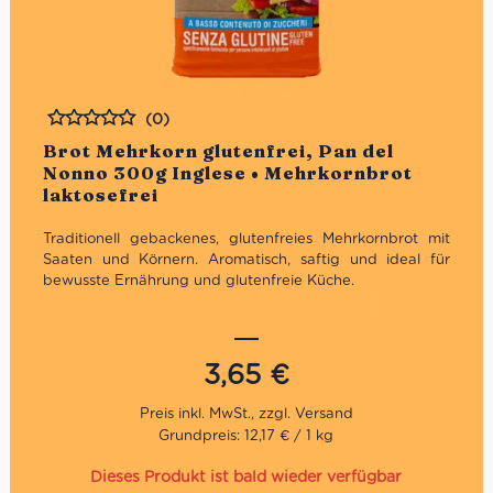
(0)
Bewertet
Brot Mehrkorn glutenfrei, Pan del
Nonno 300g Inglese • Mehrkornbrot
laktosefrei
Traditionell gebackenes, glutenfreies Mehrkornbrot mit
Saaten und Körnern. Aromatisch, saftig und ideal für
bewusste Ernährung und glutenfreie Küche.
Eigenschaften:
Produktart:
Glutenfreies Mehrkornbrot
Füllmenge:
300g
3,65
€
Besonderheiten:
Glutenfrei, laktosefrei, ohne Palmöl
Verpackung:
Aromaschutzverpackung, vorgeschnitten
Zubereitung:
5–10 Minuten im Ofen oder Toaster
Grundpreis: 12,17 € / 1 kg
aufbacken
Verwendung:
Frühstück, Pausenbrot, Sandwiches,
Dieses Produkt ist bald wieder verfügbar
Catering