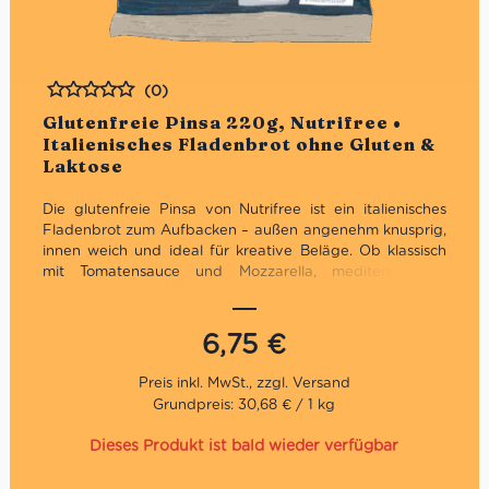
(0)
Bewertet
Glutenfreie Pinsa 220g, Nutrifree •
Italienisches Fladenbrot ohne Gluten &
Laktose
Die glutenfreie Pinsa von Nutrifree ist ein italienisches
Fladenbrot zum Aufbacken – außen angenehm knusprig,
innen weich und ideal für kreative Beläge. Ob klassisch
mit Tomatensauce und Mozzarella, mediterran mit
Gemüse oder einfach mit Olivenöl, Rosmarin und
Meersalz: Diese Pinsa bringt italienischen Genuss in die
glutenfreie Küche. Laut Hersteller ist sie glutenfrei und
6,75
€
laktosefrei – perfekt für alle, die eine praktische
Alternative zu Pizza, Focaccia oder klassischem
Fladenbrot suchen.
Grundpreis: 30,68 € / 1 kg
Produkt: Glutenfreie Pinsa
Dieses Produkt ist bald wieder verfügbar
Inhalt: 220g
Glutenfrei laut Hersteller