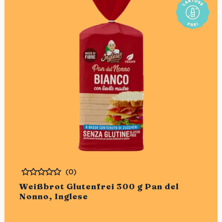
(0)
Bewertet
Weißbrot Glutenfrei 300 g Pan del
Nonno, Inglese