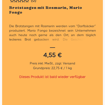
(0)
Bewertet
Brotstangen mit Rosmarin, Mario
Fongo
Die Brotstangen mit Rosmarin werden vom “Dorfbäcker”
produziert. Mario Fongo bezeichnet sein Unternehmen
auch heute noch gerne als den Ort, an dem täglich
leckeres Brot gebacken wird.
Die Geschichte des
Unternehmens ist mit der Stadt Rocchetta Tanaro im
Herzen der Provinz Asti verbunden, wo 1945 der erste
Dorfofen eingeweiht wurde. Dort begann jene “lange
4,55
€
Liebesgeschichte”, die die Familie Fongo immer noch mit
der besten italienischen Bäckereitradition verbindet. Die
Familie ist auf der ganzen Welt für ihre Kreationen
Grundpreis: 22,75 € / 1 kg
bekannt.
Das Gebäck ist vor allem als Appetitanreger bekannt. Die
Dieses Produkt ist bald wieder verfügbar
hier aufgeführten Grissini sind mit Rosmarin verfeinert.
Die Zutatenliste ist übersichtlich und spricht für die sehr
gute Qualität dieser Brotstangen aus dem Piemont.