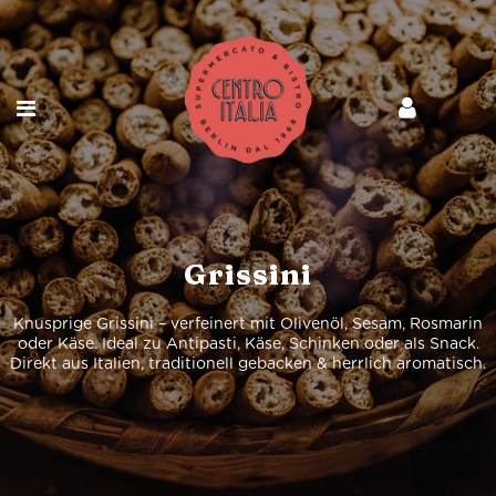
Grissini
Knusprige Grissini – verfeinert mit Olivenöl, Sesam, Rosmarin
oder Käse. Ideal zu Antipasti, Käse, Schinken oder als Snack.
Direkt aus Italien, traditionell gebacken & herrlich aromatisch.