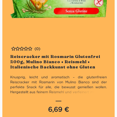
(0)
Bewertet
Reiscracker mit Rosmarin Glutenfrei
200g, Mulino Bianco • Reismehl •
Italienische Backkunst ohne Gluten
Knusprig, leicht und aromatisch – die glutenfreien
Reiscracker mit Rosmarin von Mulino Bianco sind der
perfekte Snack für alle, die bewusst genießen wollen.
Hergestellt aus feinem Reismehl und verfeinert mit einem
Hauch mediterranem Rosmarin, überzeugen sie durch
natürlichen Geschmack und beste Verträglichkeit. Dank
der praktischen Einzelportionen bleiben sie lange frisch
6,69
€
und eignen sich ideal für unterwegs, als Brotersatz oder
zu Antipasti und Dips. Ein Genuss aus Italien – ganz ohne