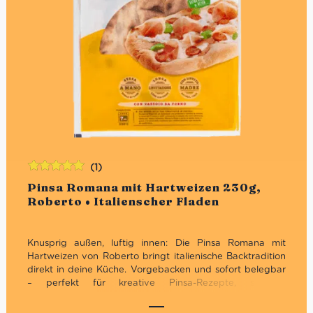
(1)
Bewertet
Pinsa Romana mit Hartweizen 230g,
mit
5.00
von
Roberto • Italienscher Fladen
5
Knusprig außen, luftig innen: Die Pinsa Romana mit
Hartweizen von Roberto bringt italienische Backtradition
direkt in deine Küche. Vorgebacken und sofort belegbar
– perfekt für kreative Pinsa-Rezepte, schnelle
Abendessen oder mediterrane Genussmomente.