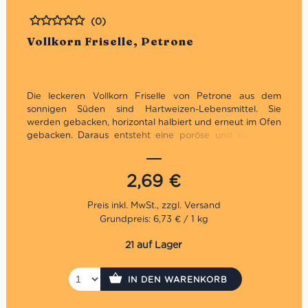
(0)
Bewertet
Vollkorn Friselle, Petrone
Die leckeren Vollkorn Friselle von Petrone aus dem
sonnigen Süden sind Hartweizen-Lebensmittel. Sie
werden gebacken, horizontal halbiert und erneut im Ofen
gebacken. Daraus entsteht eine poröse und kompakte
Oberfläche. Es ist wichtig, zwischen Frisa und Brot zu
unterscheiden: Tatsächlich ist Frisa kein Brot, da es
zweimal gebacken wird. Geschmacklich erinnern die
2,69
€
Friselle fast an Zwieback, sind aber geschmacklich viel
aromatischer. Ebenso ist die Struktur fester. Insbesondere
die Vollkorn Friselle bieten geschmacklich viel mehr als
Grundpreis: 6,73 € / 1 kg
das Weizen Pendant.
21 auf Lager
Lassen sich gut mit frischen Tomaten, Öl und
Knoblauch kombinieren
Ein ebenso guter Belag ist die bekannte
IN DEN WARENKORB
kalabrische Streichwurst ´Nduja
Oder einfach pur für unterwegs zum Snacken