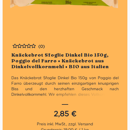
(0)
Bewertet
Knäckebrot Sfoglie Dinkel Bio 150g,
Poggio del Farro • Knäckebrot aus
Dinkelvollkornmehl • BIO aus Italien
Das Knäckebrot Sfoglie Dinkel Bio 150g von Poggio del
Farro überzeugt durch seinen einzigartigen knusprigen
Biss und den herzhaften Geschmack nach
Dinkelvollkornmehl. Wir empfehlen dieses Vollkorn Dinkel
Blätterteiggebäck ohne Hefezusatz zu jeder Mahlzeit als
Brotersatz oder einfach nur als Snack zwischendurch.
2,85
€
Grundpreis: 19,00 € / 1 kg