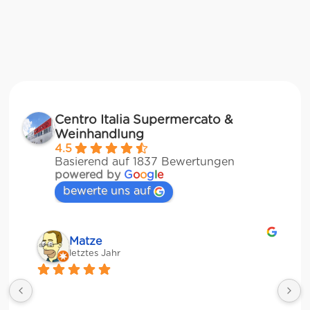
Centro Italia Supermercato &
Weinhandlung
4.5
Basierend auf 1837 Bewertungen
powered by
G
o
o
g
l
e
bewerte uns auf
Matze
letztes Jahr