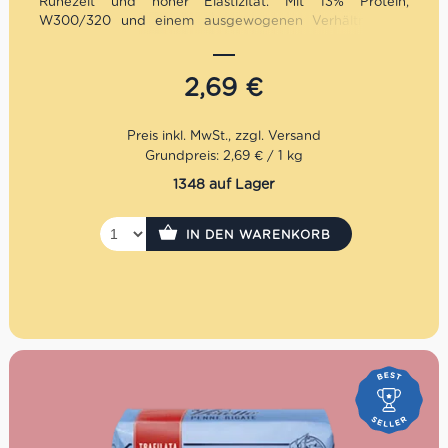
Ruhezeit und hoher Elastizität. Mit 13% Protein,
W300/320 und einem ausgewogenen Verhältnis von
Stärke, Dehnbarkeit und Elastizität eignet es sich
besonders gut für Pizza, Pizza Napoletana, Focaccia,
Brot, Sauerteig, Biga, Poolish und vielseitige Teige in der
2,69
€
italienischen Küche.
Grundpreis: 2,69 € / 1 kg
1348 auf Lager
IN DEN WARENKORB