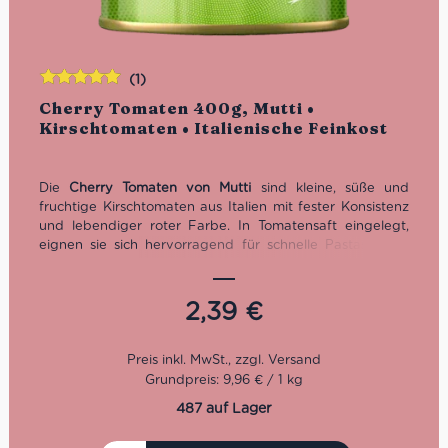
(1)
Bewertet
Cherry Tomaten 400g, Mutti •
mit
5.00
von
Kirschtomaten • Italienische Feinkost
5
Die
Cherry Tomaten von Mutti
sind kleine, süße und
fruchtige Kirschtomaten aus Italien mit fester Konsistenz
und lebendiger roter Farbe. In Tomatensaft eingelegt,
eignen sie sich hervorragend für schnelle Pastasaucen,
Pizza, Focaccia, Fischgerichte und mediterrane
Gemüsepfannen. Zutaten: Kirschtomaten und
Tomatensaft. Nettogewicht: 400 g. Abtropfgewicht: 240
2,39
€
g.
Grundpreis: 9,96 € / 1 kg
487 auf Lager