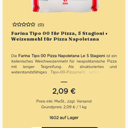
(0)
Bewertet
Farina Tipo 00 für Pizza, 5 Stagioni •
Weizenmehl für Pizza Napoletana
Die
Farina Tipo 00 Pizza Napoletana Le 5 Stagioni
ist ein
italienisches Weichweizenmehl für neapolitanische Pizza
mit langer Teigreifung. Als strukturiertes und
widerstandsfähiges Tipo-00-Pizzamehl unterstützt es
eine stabile Glutenstruktur, gute Dehnbarkeit und
elastische Teige für Pizza Napoletana mit luftigem Rand.
Ideal für direkte und indirekte Pizzateige, lange
2,09
€
Ruhezeiten und authentische Pizza zu Hause.
Grundpreis: 2,09 € / 1 kg
1602 auf Lager