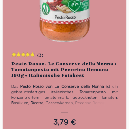
(3)
Bewertet
Pesto Rosso, Le Conserve della Nonna •
mit
4.67
Tomatenpesto mit Pecorino Romano
von 5
190g • Italienische Feinkost
Das
Pesto Rosso von Le Conserve della Nonna
ist ein
gebrauchsfertiges italienisches Tomatenpesto mit
konzentriertem Tomatenmark, getrockneten Tomaten,
Basilikum, Ricotta, Cashewkernen, Pecorino Romano DOP
und Pinienkernen. Cremig, würzig-fruchtig und ideal für
Pasta, Crostini, Focaccia und Panini. Glutenfrei. Inhalt: 190
g.
3,79
€