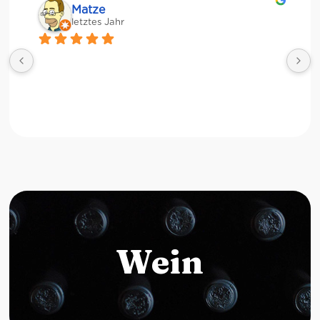
Matze
letztes Jahr
Wein