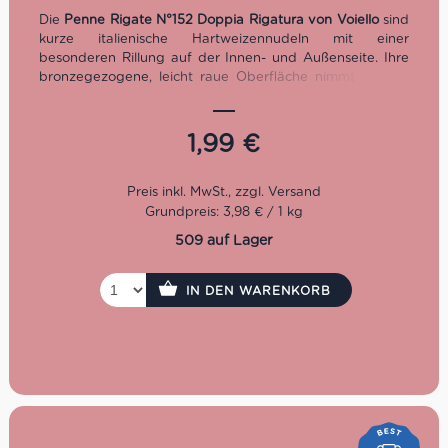
Die
Penne Rigate N°152 Doppia Rigatura von Voiello
sind
kurze italienische Hartweizennudeln mit einer
besonderen Rillung auf der Innen- und Außenseite. Ihre
bronzegezogene, leicht raue Oberfläche nimmt Saucen
besonders gut auf – ideal für Tomatensugo, Ragù, Pesto,
Salsiccia, Käsecremes, Pilze, Gemüse, Pastasalate und
Pasta al forno. Hergestellt aus 100% italienischem
1,99
€
Hartweizen. Kochzeit: 11 Minuten.
Grundpreis: 3,98 € / 1 kg
509 auf Lager
IN DEN WARENKORB