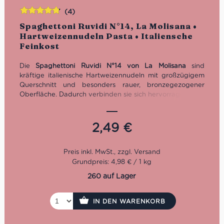
(4)
Bewertet
Spaghettoni Ruvidi N°14, La Molisana •
mit
4.75
Hartweizennudeln Pasta • Italiensche
von 5
Feinkost
Die
Spaghettoni Ruvidi N°14 von La Molisana
sind
kräftige italienische Hartweizennudeln mit großzügigem
Querschnitt und besonders rauer, bronzegezogener
Oberfläche. Dadurch verbinden sie sich hervorragend mit
cremigen und gehaltvollen Saucen – ideal für Carbonara,
Amatriciana, Cacio e Pepe, Ragù oder Spaghetti alle
Vongole. Hergestellt aus 100% italienischem Hartweizen.
2,49
€
Kochzeit: 14 Minuten. Inhalt: 500 g.
Grundpreis: 4,98 € / 1 kg
260 auf Lager
IN DEN WARENKORB