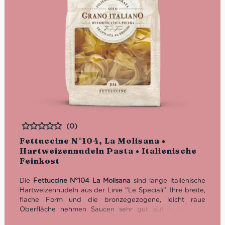
(0)
Bewertet
Fettuccine N°104, La Molisana •
Hartweizennudeln Pasta • Italienische
Feinkost
Die
Fettuccine N°104 La Molisana
sind lange italienische
Hartweizennudeln aus der Linie “Le Speciali”. Ihre breite,
flache Form und die bronzegezogene, leicht raue
Oberfläche nehmen Saucen sehr gut auf – ideal für
cremige Saucen, Ragù, Tomatensugo, Pilze,