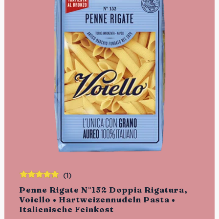
(1)
Bewertet
Penne Rigate N°152 Doppia Rigatura,
mit
5.00
von
Voiello • Hartweizennudeln Pasta •
5
Italienische Feinkost