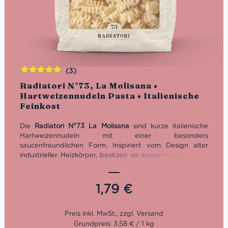
(3)
Bewertet
Radiatori N°73, La Molisana •
mit
5.00
von
Hartweizennudeln Pasta • Italienische
5
Feinkost
Die
Radiatori N°73 La Molisana
sind kurze italienische
Hartweizennudeln mit einer besonders
saucenfreundlichen Form. Inspiriert vom Design alter
industrieller Heizkörper, besitzen sie konzentrische kleine
Rippen, die Saucen sehr gut aufnehmen und festhalten.
Bronzegezogen, hergestellt aus 100% italienischem
Hartweizen und ideal für Ragù, Tomatensaucen, Pesto,
1,79
€
Gemüse, Käse, Pilze und Pasta al Forno. Kochzeit: 9
Minuten.
Grundpreis: 3,58 € / 1 kg