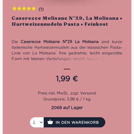
(1)
Bewertet
Caserecce Molisane N°29, La Molisana •
mit
5.00
von
Hartweizennudeln Pasta • Feinkost
5
Die
Caserecce Molisane N°29 La Molisana
sind kurze
italienische Hartweizennudeln aus der klassischen Pasta-
Linie von La Molisana. Ihre gedrehte, leicht eingerollte
Form mit kleinen Vertiefungen nimmt Saucen besonders
gut auf – ideal für Ragù, Pesto, Tomatensaucen, Gemüse,
Pilze, Ricotta, Käse und kräftige Pasta-Gerichte.
Hergestellt aus 100% italienischem Hartweizen,
1,99
€
steinvermahlenem Grieß und Bronzeformung. Kochzeit: 11
Minuten.
Grundpreis: 3,98 € / 1 kg
2068 auf Lager
IN DEN WARENKORB