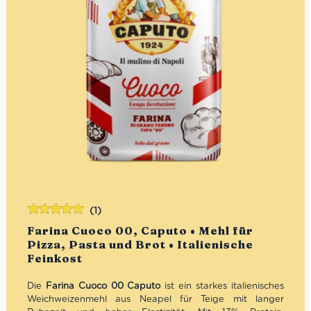
(1)
Bewertet
Farina Cuoco 00, Caputo • Mehl für
mit
5.00
von
Pizza, Pasta und Brot • Italienische
5
Feinkost
Die
Farina Cuoco 00 Caputo
ist ein starkes italienisches
Weichweizenmehl aus Neapel für Teige mit langer