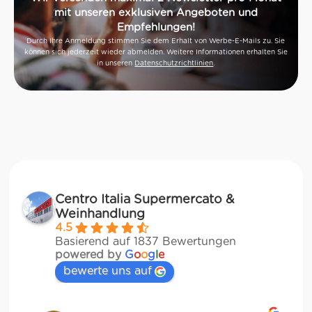
mit unseren exklusiven Angeboten und
Empfehlungen!
Durch Ihre Anmeldung stimmen Sie dem Erhalt von Werbe-E-Mails zu. Sie
können sich jederzeit wieder abmelden. Weitere Informationen erhalten Sie
in unseren
Datenschutzrichtlinien
.
Centro Italia Supermercato &
Weinhandlung
4.5
Basierend auf 1837 Bewertungen
powered by
G
o
o
g
l
e
bewerte uns auf