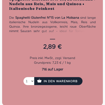
mit
5.00
von
Nudeln aus Reis, Mais und Quinoa •
5
Italienische Feinkost
Die
Spaghetti Glutenfrei N°15 von La Molisana
sind lange
italienische Nudeln aus Vollkornreis, Mais, Reis und
Quinoa. Ihre bronzegezogene, leicht raue Oberfläche
nimmt Saucen sehr gut auf – ideal für Tomatensugo,
Pesto, Aglio e Olio, Carbonara, Fisch, Meeresfrüchte und
mediterrane Gemüsegerichte. Glutenfrei und angenehm
bissfest. Kochzeit: 10 Minuten. Inhalt: 400 g.
2,89
€
Grundpreis: 7,23 € / 1 kg
716 auf Lager
IN DEN WARENKORB