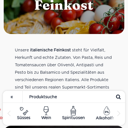
Feinkost
Unsere
italienische Feinkost
steht für Vielfalt,
Herkunft und echte Zutaten. Von Pasta, Reis und
Tomatensaucen über Olivenöl, Antipasti und
Pesto bis zu Balsamico und Spezialitäten aus
verschiedenen Regionen Italiens. Alle Produkte
sind Teil unseres realen Supermarkt-Sortiments
und spiegeln italienische Alltagsküche und
Tradition wider. Italienische Feinkost online
kaufen.
ost
Süsses
Wein
Spirituosen
Alkoholfrei