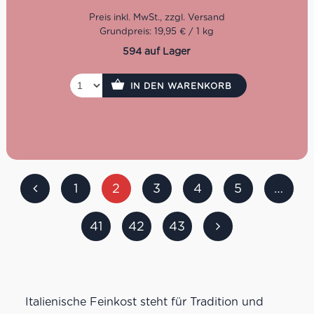
Grundpreis: 19,95 € / 1 kg
594 auf Lager
IN DEN WARENKORB
1
2
3
4
5
…
41
42
43
Italienische Feinkost steht für Tradition und