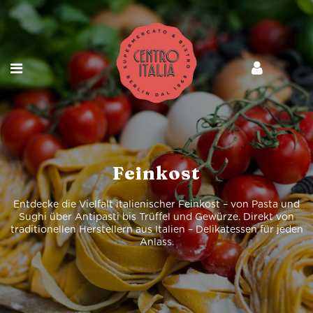
Feinkost
Entdecke die Vielfalt italienischer Feinkost – von Pasta und
Sughi über Antipasti bis Trüffel und Gewürze. Direkt von
traditionellen Herstellern aus Italien – Delikatessen für jeden
Anlass.