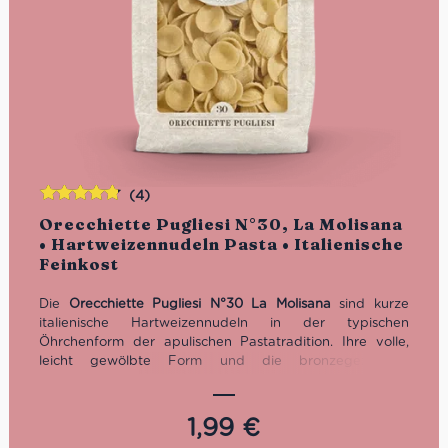
(4)
Bewertet
Orecchiette Pugliesi N°30, La Molisana
mit
4.75
• Hartweizennudeln Pasta • Italienische
von 5
Feinkost
Die
Orecchiette Pugliesi N°30 La Molisana
sind kurze
italienische Hartweizennudeln in der typischen
Öhrchenform der apulischen Pastatradition. Ihre volle,
leicht gewölbte Form und die bronzegezogene
Oberfläche nehmen Saucen besonders gut auf – ideal zu
Cime di Rapa, Tomatensaucen, Pesto, Salsiccia, Gemüse,
Ricotta, Pecorino und kräftigen Pasta-Gerichten.
1,99
€
Hergestellt aus 100% italienischem Hartweizen. Kochzeit: