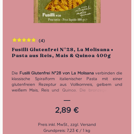
(4)
Bewertet
Fusilli Glutenfrei N°28, La Molisana •
mit
5.00
von
Pasta aus Reis, Mais & Quinoa 400g
5
Die
Fusilli Glutenfrei N°28 von La Molisana
verbinden die
klassische Spiralform italienischer Pasta mit einer
glutenfreien Rezeptur aus Vollkornreis, gelbem und
weißem Mais, Reis und Quinoa. Die bronzegezogene,
leicht raue Oberfläche nimmt Pesto, Tomatensugo und
cremige Gemüsesaucen besonders gut auf. Bissfest,
vielseitig und ideal für warme Pastagerichte oder
2,89
€
Nudelsalat. Kochzeit: 11 Minuten. Inhalt: 400 g.
Grundpreis: 7,23 € / 1 kg