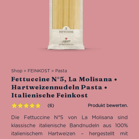
Shop
>
FEINKOST
>
Pasta
Fettuccine N°5, La Molisana •
Hartweizennudeln Pasta •
Italienische Feinkost
6
Bewertet mit
6
Die Fettuccine N°5 von La Molisana sind
4.83
von 5,
basierend
klassische italienische Bandnudeln aus 100%
auf
italienischem Hartweizen – hergestellt mit
Kundenbewertungen