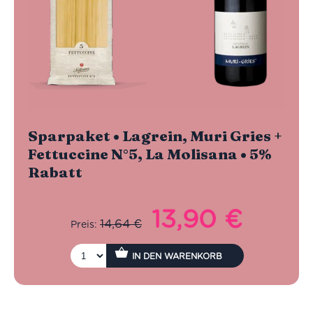
Sparpaket • Lagrein, Muri Gries +
Fettuccine N°5, La Molisana • 5%
Rabatt
13,90
€
Ursprünglicher
Aktueller
14,64
€
Preis:
Preis
Preis
war:
ist:
IN DEN WARENKORB
14,64 €
13,90 €.