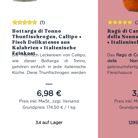
(1)
(
Bewertet
Bewertet
Bottarga di Tonno
Ragù di Ca
mit
5.00
von
mit
5.00
von
Thunfischrogen, Callipo •
della Nonna
5
5
Fisch Delikatesse aus
• Italienis
Kalabrien • Italienische
Feinkost
Die Thunfisch Leckereien von Callipo,
Das
Ragù di C
wie dieser Bottarga di Tonno,
della Non
gehören einfach in jede italienische
gebrauchsfer
Küche. Diese Thunfischrogen werden
Fleischsauce
im Maierato Werk in Kalabrien
Tomaten, S
hergestellt und vereinen die beste
Rohschinken, K
Qualität des Mittelmeeres. Dank ihres
Sellerie. He
6,98
€
3
salzigen Geschmacks kannst Du sie
würzig – ideal z
ideal mit frischer Tomatensoße zum
Lasagne oder
Grundpreis: 174,50 € / 1 kg
Grundprei
Würzen eines Nudelgerichts oder
erwärmen und 
zum Verfeinern eines Fischgerichts
Glutenfrei. Inha
verwenden.
34 auf Lager
1295