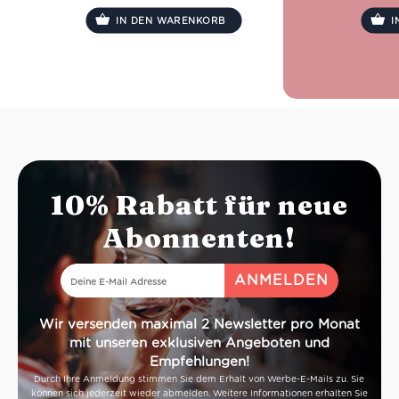
IN DEN WARENKORB
I
10% Rabatt für neue
Abonnenten!
Wir versenden maximal 2 Newsletter pro Monat
mit unseren exklusiven Angeboten und
Empfehlungen!
Durch Ihre Anmeldung stimmen Sie dem Erhalt von Werbe-E-Mails zu. Sie
können sich jederzeit wieder abmelden. Weitere Informationen erhalten Sie