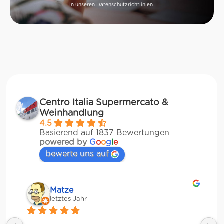
in unseren
Datenschutzrichtlinien
.
Centro Italia Supermercato &
Weinhandlung
4.5
Basierend auf 1837 Bewertungen
powered by
G
o
o
g
l
e
bewerte uns auf
Matze
letztes Jahr