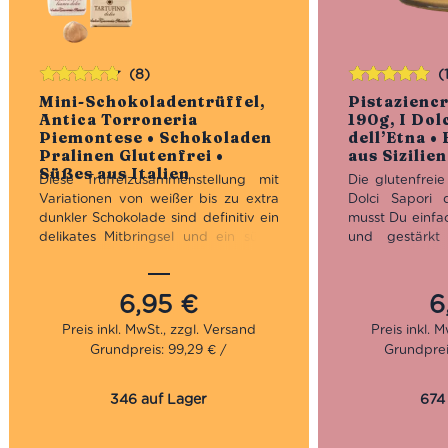
(8)
(
Bewertet
Bewertet
Mini-Schokoladentrüffel,
Pistazienc
mit
4.75
mit
5.00
von
Antica Torroneria
190g, I Dol
von 5
5
Piemontese • Schokoladen
dell’Etna •
Pralinen Glutenfrei •
aus Sizilien
Süßes aus Italien
Diese Trüffelzusammenstellung mit
Die glutenfreie
Variationen von weißer bis zu extra
Dolci Sapori d
dunkler Schokolade sind definitiv ein
musst Du einfa
delikates Mitbringsel und ein süßer
und gestärkt
Freudenspender für die kühlere
starten. Verg
Jahreszeit.
Die Mini-
Schokoland
Schokoladentrüffel enthalten je 2
probiere den kö
6,95
€
6
Stück der Sorten: extranero, das
aus 30% Pist
dunkle Original, bianco, con amaretti
Jahren stellt I
Grundpreis: 99,29 € /
Grundprei
und al pistacchio. Feine kleinen
für Liebhaber
Pralinen aus dem Piemont mit
Trockenfrüchte
Nüssen, Mandeln und Pistazien.
her. Die Qual
346 auf Lager
674
Glutenfrei.
besten Pistazie
Die Antica Torroneria Piemontese
Stelle… und da
kreiert seit 1885 ausgezeichnete
unverkennb