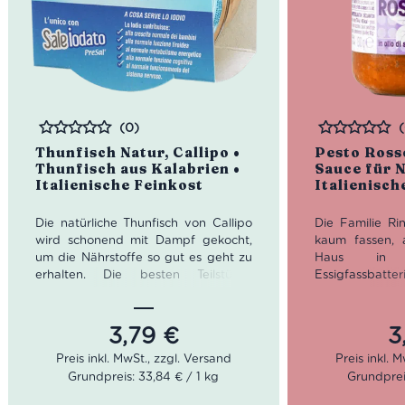
(0)
Bewertet
Bewertet
Thunfisch Natur, Callipo •
Pesto Rosso
Thunfisch aus Kalabrien •
Sauce für N
Italienische Feinkost
Italienisch
Die natürliche Thunfisch von Callipo
Die Familie Rin
wird schonend mit Dampf gekocht,
kaum fassen, 
um die Nährstoffe so gut es geht zu
Haus in 
erhalten. Die besten Teilstücke
Essigfassb
werden händisch portioniert und
Dachboden fa
verpackt. So ist es bei Callipo seit
die Geschichte 
fünf Generationen Tradition.
als typische
3,79
€
3
Modena üblich i
Nettogewicht: 160 g
sich daraus e
Abtropfgewicht: 112 g
Grundpreis: 33,84 € / 1 kg
Grundprei
Feinkost Herst
Leckereien wi