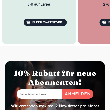
hält das sehr 
341 auf Lager
276
bereit, was 
Enthusiasten-H
IN DEN WARENKORB
I
10% Rabatt für neue
Abonnenten!
Wir versenden maximal 2 Newsletter pro Monat