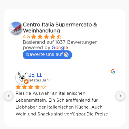
Centro Italia Supermercato &
Weinhandlung
4.5
Basierend auf 1837 Bewertungen
powered by
G
o
o
g
l
e
bewerte uns auf
Jessica Chu
letztes Jahr
Tolle Auswahl! Die Frischetheke und der 
Kaffee sind ebenfalls sensationell. Viele 
glutenfreie Optionen.