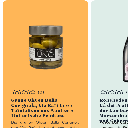
(0)
Bewertet
Bewertet
Grüne Oliven Bella
Ronchedone
Cerignola, Via Rafi Uno •
Cà dei Frat
Tafeloliven aus Apulien •
der Lombar
Italienische Feinkost
Marzemino,
und Cabern
Die grünen Oliven Bella Cerignola
Felice Dal Cer
von Via Rafi Uno sind eine herrlich
Lugana di Sir