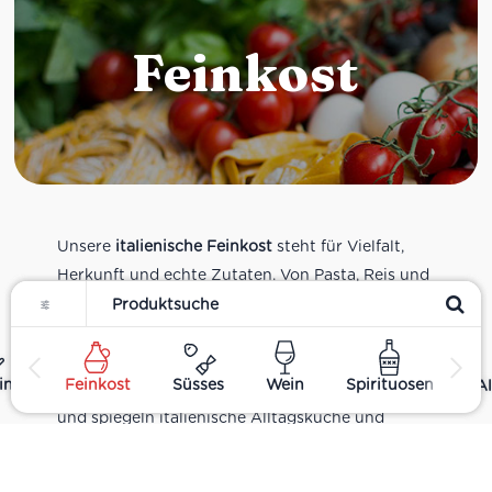
Feinkost
Unsere
italienische Feinkost
steht für Vielfalt,
Herkunft und echte Zutaten. Von Pasta, Reis und
Filter
Tomatensaucen über Olivenöl, Antipasti und
Pesto bis zu Balsamico und Spezialitäten aus
verschiedenen Regionen Italiens. Alle Produkte
ing
Feinkost
Süsses
Wein
Spirituosen
Al
sind Teil unseres realen Supermarkt-Sortiments
und spiegeln italienische Alltagsküche und
Tradition wider. Italienische Feinkost online
kaufen.