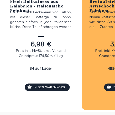
Fisch Delikatesse aus
Brotaufstr
Kalabrien • Italienische
Artischocke
Feinkost
Feinkost
Die Thunfisch Leckereien von Callipo,
Seit 1973 mac
wie dieser Bottarga di Tonno,
Nonna köstlich
gehören einfach in jede italienische
wie diese Arti
Küche. Diese Thunfischrogen werden
die Zutaten
im Maierato Werk in Kalabrien
Qualität haben
hergestellt und vereinen die beste
angebaut. Di
Qualität des Mittelmeeres. Dank ihres
Romagna sind
6,98
€
3
salzigen Geschmacks kannst Du sie
dafür, dass m
ideal mit frischer Tomatensoße zum
Schlaraffenland
Grundpreis: 174,50 € / 1 kg
Grundprei
Würzen eines Nudelgerichts oder
zum Verfeinern eines Fischgerichts
Diese Crema di 
verwenden.
Creme aus herr
34 auf Lager
499
verfeinert 
Kräutern. We
nach Artischoc
man diese Ar
IN DEN WARENKORB
I
allem zuber
hervorragend
Eiern, Spaghett
oder Fisch al
auf einer Schei