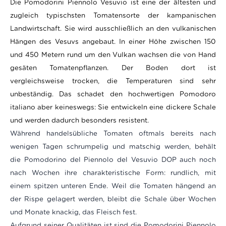
Die Pomodorini Piennolo Vesuvio ist eine der ältesten und
zugleich typischsten Tomatensorte der kampanischen
Landwirtschaft. Sie wird ausschließlich an den vulkanischen
Hängen des Vesuvs angebaut. In einer Höhe zwischen 150
und 450 Metern rund um den Vulkan wachsen die von Hand
gesäten Tomatenpflanzen. Der Boden dort ist
vergleichsweise trocken, die Temperaturen sind sehr
unbeständig. Das schadet den hochwertigen Pomodoro
italiano aber keineswegs: Sie entwickeln eine
dickere Schale
und werden dadurch besonders resistent.
Während handelsübliche Tomaten oftmals bereits nach
wenigen Tagen schrumpelig und matschig werden, behält
die Pomodorino del Piennolo del Vesuvio DOP auch noch
nach Wochen ihre charakteristische Form: rundlich, mit
einem spitzen unteren Ende. Weil die Tomaten hängend an
der Rispe gelagert werden, bleibt die Schale über Wochen
und Monate knackig, das Fleisch fest.
Aufgrund seiner Qualitäten ist sind die Pomodorini Piennolo