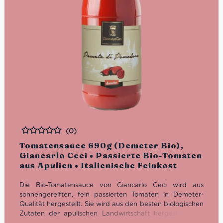
(0)
Bewertet
Tomatensauce 690g (Demeter Bio),
Giancarlo Ceci • Passierte Bio-Tomaten
aus Apulien • Italienische Feinkost
Die Bio-Tomatensauce von Giancarlo Ceci wird aus
sonnengereiften, fein passierten Tomaten in Demeter-
Qualität hergestellt. Sie wird aus den besten biologischen
Zutaten der apulischen Landwirtschaft hergestellt. Die
original italienische Sauce eignet sich ideal als Grundlage