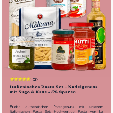
(2)
Bewertet
Italienisches Pasta Set – Nudelgenuss
mit
5.00
von
mit Sugo & Käse • 5% Sparen
5
Erlebe authentischen Pastagenuss mit unserem
Italienischen Pasta Set: Hochwertige Pasta von La