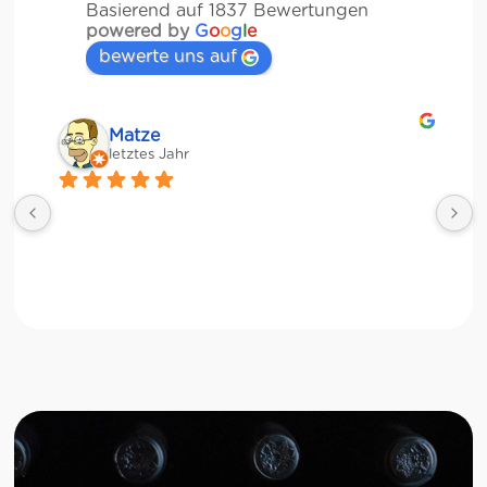
Basierend auf 1837 Bewertungen
powered by
G
o
o
g
l
e
bewerte uns auf
Veronika Stulberg
letztes Jahr
Riesige Auswahl an italienischen Produkten, 
Weinen und sogar frischem Gemüse!