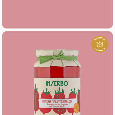
darüber hinaus mit authentischen Sugi nach originaler
Rezeptur und feinsten Tomatenkonserven.