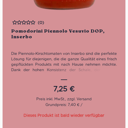
(0)
Bewertet
Pomodorini Piennolo Vesuvio DOP,
Inserbo
Die Piennolo-Kirschtomaten von Inserbo sind die perfekte
Lösung für diejenigen, die die ganze Qualität eines frisch
gepflückten Produkts mit nach Hause nehmen möchte.
Dank der hohen Konsistenz der Schale, der starken
Haftung am Stiel und der hohen Zuckerkonzentration
sind die Piennolo-Kirschtomaten im Glas perfekt für eine
lange Konservierung, bei der keine ihrer
7,25
€
organoleptischen Eigenschaften verändert wird.
Die Pomodorini del Piennolo del Vesuvio DOP
von
Grundpreis: 7,40 € /
Inserbo
kommen, wie es der Name schon verrät, von den
vulkanischen Hängen des Vesuvs
. Inserbo ist dort der
Dieses Produkt ist bald wieder verfügbar
Tomatenspezialist. Das Familienunternehmen wurde 1983
gegründet und versorgt seitdem ganz Italien und auch