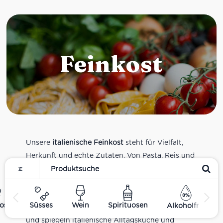
Feinkost
Unsere
italienische Feinkost
steht für Vielfalt,
Herkunft und echte Zutaten. Von Pasta, Reis und
Tomatensaucen über Olivenöl, Antipasti und
Pesto bis zu Balsamico und Spezialitäten aus
verschiedenen Regionen Italiens. Alle Produkte
ost
Süsses
Wein
Spirituosen
Alkoholfrei
sind Teil unseres realen Supermarkt-Sortiments
und spiegeln italienische Alltagsküche und