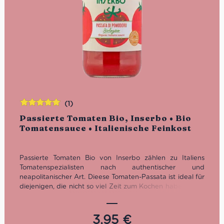
(1)
Bewertet
Passierte Tomaten Bio, Inserbo • Bio
mit
5.00
von
Tomatensauce • Italienische Feinkost
5
Passierte Tomaten Bio von Inserbo zählen zu Italiens
Tomatenspezialisten nach authentischer und
neapolitanischer Art. Dieese Tomaten-Passata ist ideal für
diejenigen, die nicht so viel Zeit zum Kochen haben, aber
auf den authentischen und frischen Tomaten-Geschmack
nicht verzichten wollen.
3,95
€
Passierte Tomaten Bio in der Glasflasche