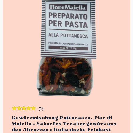
(1)
Bewertet
Gewürzmischung Puttanesca, Fior di
mit
5.00
von
Maiella • Scharfes Trockengewürz aus
5
den Abruzzen • Italienische Feinkost