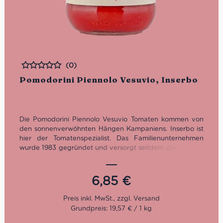
(0)
Bewertet
Pomodorini Piennolo Vesuvio, Inserbo
Die Pomodorini Piennolo Vesuvio Tomaten kommen von
den sonnenverwöhnten Hängen Kampaniens. Inserbo ist
hier der Tomatenspezialist. Das Familienunternehmen
wurde 1983 gegründet und versorgt seitdem ganz Italien
und heute darüber hinaus mit authentischen Sugi nach
originaler Rezeptur und feinsten Tomatenkonserven wie
diese Pomodorini Piennolo Vesuvio. Die Tomaten
6,85
€
stammen aus den Anbaugebieten Agro Sarnese
Nocerino, Monti Lattari als auch von den Hängen des
Vesuvs.
Grundpreis: 19,57 € / 1 kg