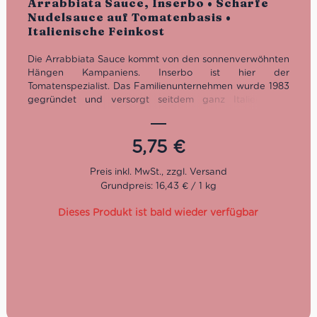
Arrabbiata Sauce, Inserbo • Scharfe
Nudelsauce auf Tomatenbasis •
Italienische Feinkost
Die Arrabbiata Sauce kommt von den sonnenverwöhnten
Hängen Kampaniens. Inserbo ist hier der
Tomatenspezialist. Das Familienunternehmen wurde 1983
gegründet und versorgt seitdem ganz Italien, und
darüber hinaus, mit feinsten Tomatenkonserven und
authentischen Sugi nach originaler Rezeptur. Die Tomaten
dieser Arrabbiata auce stammen aus den
5,75
€
Anbaugebieten Agro Sarnese Nocerino, Monti Lattari als
auch von den Hängen des Vesuvs.
Grundpreis: 16,43 € / 1 kg
Nettogewicht: 350 g
Dieses Produkt ist bald wieder verfügbar
Haltbarkeit: ein Jahr