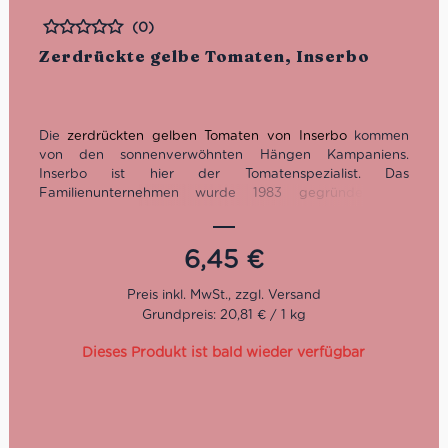
(0)
Bewertet
Zerdrückte gelbe Tomaten, Inserbo
Die
zerdrückten gelben Tomaten von Inserbo
kommen
von den sonnenverwöhnten Hängen Kampaniens.
Inserbo ist hier der Tomatenspezialist. Das
Familienunternehmen wurde 1983 gegründet und
versorgt seitdem ganz Italien und heute darüber hinaus
mit authentischen Sugi nach originaler Rezeptur und
feinsten Tomatenkonserven. Die gelben Tomaten gelten
6,45
€
als Juwel unter ihres gleichen und stammen aus den
Anbaugebieten Agro Sarnese Nocerino, Monti Lattari als
auch von den Hängen des Vesuvs.
Grundpreis: 20,81 € / 1 kg
Dieses Produkt ist bald wieder verfügbar
Nettogewicht: 350 g
Abtropfgewicht: 310 g