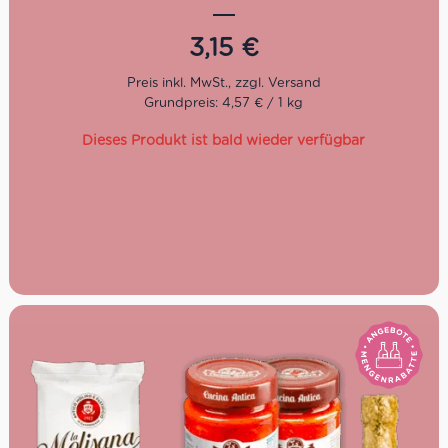
für Pasta oder Pizza. Sie ist zudem auch vegan.
3,15
€
Seit neun Generationen bewirtschaftet die Familie von
Giancarlo Ceci den Betrieb, der in der italienischen
Gemeinde Andria, in der Nähe von Bari, umgeben von
Grundpreis: 4,57 € / 1 kg
sanften Hügeln und Eichenwäldern, liegt. In Apulien
bekommen die Tomaten reichlich Sonne ab bevor sie zu
Dieses Produkt ist bald wieder verfügbar
den leckeren Tomatensaucen verarbeitet und ins Glas
gefüllt werden. Um das wertvolle Ökosystem und die
Biodiversität ringsum zu erhalten, achtet Giancarlo Ceci
darauf, im Einklang mit der Natur zu arbeiten. Seit 1988
ist das Landgut bio-zertifiziert und seit 2011 wird auch
nach Demeter-Richtlinien produziert.
Aus biologischer und biodynamischer
Landwirtschaft
Vegan