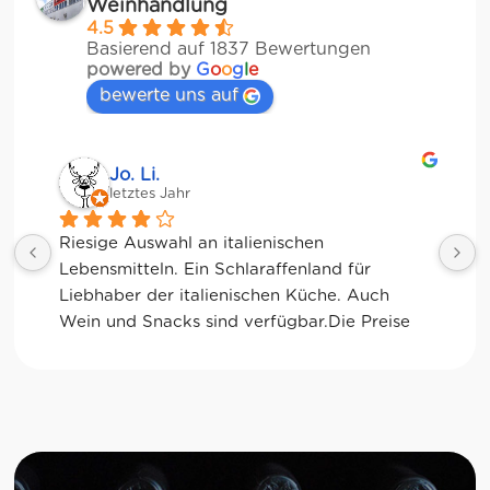
Weinhandlung
4.5
Basierend auf 1837 Bewertungen
powered by
G
o
o
g
l
e
bewerte uns auf
Jo. Li.
J
letztes Jahr
l
Riesige Auswahl an italienischen 
Tolle A
Lebensmitteln. Ein Schlaraffenland für 
Kaffee s
Liebhaber der italienischen Küche. Auch 
glutenf
Wein und Snacks sind verfügbar.Die Preise 
sind allerdings durchaus "sportlich".