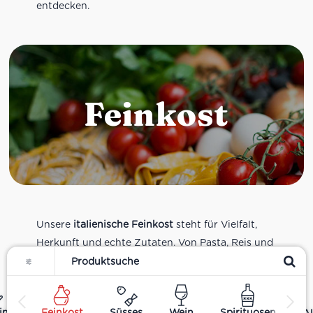
entdecken.
Feinkost
Unsere
italienische Feinkost
steht für Vielfalt,
Herkunft und echte Zutaten. Von Pasta, Reis und
Filter
Tomatensaucen über Olivenöl, Antipasti und
Pesto bis zu Balsamico und Spezialitäten aus
verschiedenen Regionen Italiens. Alle Produkte
ing
Feinkost
Süsses
Wein
Spirituosen