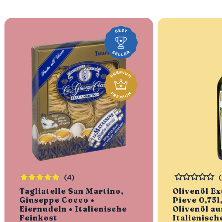
(4)
Bewertet
Bewertet
Tagliatelle San Martino,
Olivenöl Ex
mit
5.00
von
Giuseppe Cocco •
Pieve 0,75l
5
Eiernudeln • Italienische
Olivenöl au
Feinkost
Italienisch