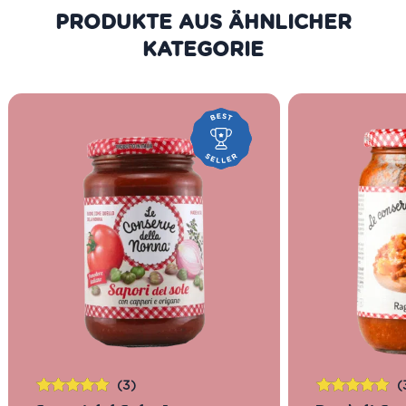
PRODUKTE AUS DER GLEICHEN
KATEGORIE
(3)
(
Bewertet
Bewertet