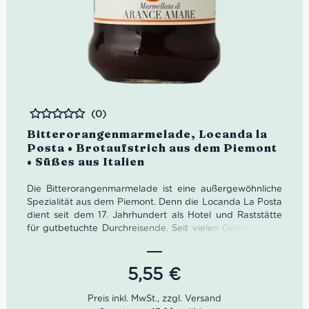
(0)
Bewertet
Bitterorangenmarmelade, Locanda la
Posta • Brotaufstrich aus dem Piemont
• Süßes aus Italien
Die Bitterorangenmarmelade ist eine außergewöhnliche
Spezialität aus dem Piemont. Denn die Locanda La Posta
dient seit dem 17. Jahrhundert als Hotel und Raststätte
für gutbetuchte Durchreisende. Seit vielen Generationen
verwöhnt die Familie Genovesio ihre Gäste mit
vorzüglichen Speisen und selbst kreierten Delikatessen
nach allen Regeln der Kunst. Damit die reisenden Gäste
5,55
€
genügend Proviant mit adäquater Qualität hatten,
begann die Familie Genovesio ihre Leckereien in Gläser
zu haltbar verpacken.