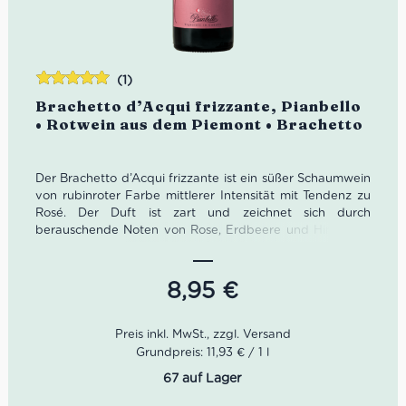
(1)
Bewertet
Brachetto d’Acqui frizzante, Pianbello
mit
5.00
von
• Rotwein aus dem Piemont • Brachetto
5
Der Brachetto d’Acqui frizzante ist ein süßer Schaumwein
von rubinroter Farbe mittlerer Intensität mit Tendenz zu
Rosé. Der Duft ist zart und zeichnet sich durch
berauschende Noten von Rose, Erdbeere und Himbeere
aus. Wir empfehlen, Brachetto d’Acqui frizzante bei 6-8
C° zu servieren und ihn sofort zu entkorken. Die
Brachetto-Trauben werden ausschließlich von Hand
8,95
€
geerntet und stammen von kalkhaltigen Lehmböden der
Acquese-Hügel.
Farbe:
Blasses Rubinrot, mit feinem und cremigem
Grundpreis: 11,93 € / 1 l
Schaum
67 auf Lager
Geruch:
Moschusaroma, sehr zart
Geschmack:
Süß mit Beerennoten, weich und