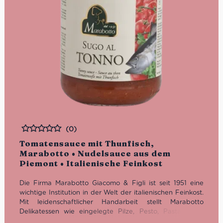
(0)
Bewertet
Tomatensauce mit Thunfisch,
Marabotto • Nudelsauce aus dem
Piemont • Italienische Feinkost
Die Firma Marabotto Giacomo & Figli ist seit 1951 eine
wichtige Institution in der Welt der italienischen Feinkost.
Mit leidenschaftlicher Handarbeit stellt Marabotto
Delikatessen wie eingelegte Pilze, Pesto, Pasta, Sugo
sowie feine italienische Gewürze her. Insbesondere die