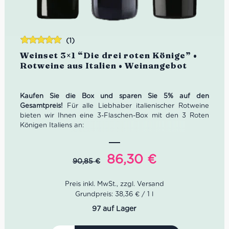
(1)
Bewertet
Weinset 3×1 “Die drei roten Könige” •
mit
5.00
von
Rotweine aus Italien • Weinangebot
5
Kaufen Sie die Box und sparen Sie 5% auf den
Gesamtpreis!
Für alle Liebhaber italienischer Rotweine
bieten wir Ihnen eine 3-Flaschen-Box mit den 3 Roten
Königen Italiens an:
1x Amarone Selezione Castagnedi, Sant’Antonio
(Jahrgang: 2020)
Ursprünglicher
Aktueller
86,30
€
90,85
€
1x Brunello di Montalcino, Camigliano (Jahrgang:
Preis
Preis
2020)
war:
ist:
1x Barolo del Comune di Serralunga d´Alba,
Giovanni Rosso (Jahrgang: 2018)
Grundpreis: 38,36 € / 1 l
90,85 €
86,30 €.
97 auf Lager