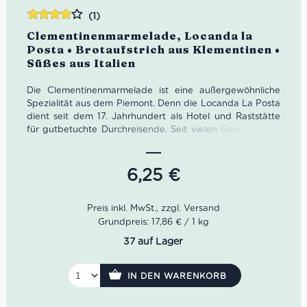
(1)
Bewertet
Clementinenmarmelade, Locanda la
mit
4.00
Posta • Brotaufstrich aus Klementinen •
von 5
Süßes aus Italien
Die Clementinenmarmelade ist eine außergewöhnliche
Spezialität aus dem Piemont. Denn die Locanda La Posta
dient seit dem 17. Jahrhundert als Hotel und Raststätte
für gutbetuchte Durchreisende. Seit vielen Generationen
verwöhnt die Familie Genovesio ihre Gäste mit
vorzüglichen Speisen und selbst kreierten Delikatessen
nach allen Regeln der Kunst. Damit die reisenden Gäste
6,25
€
genügend Proviant mit adäquater Qualität hatten,
begann die Familie Genovesio ihre Leckereien in Gläser
zu haltbar verpacken.
Grundpreis: 17,86 € / 1 kg
37 auf Lager
IN DEN WARENKORB