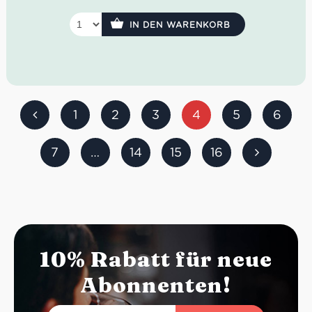
aromatisch
IN DEN WARENKORB
Idealer Versandkarton: 21 Flaschen
1
2
3
4
5
6
7
…
14
15
16
10% Rabatt für neue
Abonnenten!