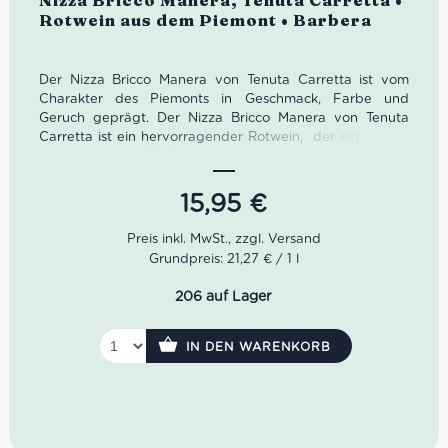
Nizza Bricco Manera, Tenuta Carretta •
Rotwein aus dem Piemont • Barbera
Der Nizza Bricco Manera von Tenuta Carretta ist vom
Charakter des Piemonts in Geschmack, Farbe und
Geruch geprägt. Der Nizza Bricco Manera von Tenuta
Carretta ist ein hervorragender Rotwein, der ein Projekt
der Leidenschaft von der Familie Miroglio ist.
Dieser
Rotwein wird durch die Barbera Traube aus Mombaruzzo
wird bei Tenuta Carretta mit Fleiß, Herz und Seele
15,95
€
erfolgreich vermählt. Der Nizza Bricco Manera Rotwein
stammt aus Weinbergen in Mombaruzzo und spiegelt die
Aromen seiner Herkunft und besonders seinem Boden,
Grundpreis: 21,27 € / 1 l
der Kalkstein und Tonhaltigen ist, unmissverständlich
wider.
206 auf Lager
Farbe: Intensives Rubinrot mit typischer violetten
IN DEN WARENKORB
Schattierung
Geruch: Rote Früchte mit würzigen Noten
Geschmack: Samtig
und harmonisch