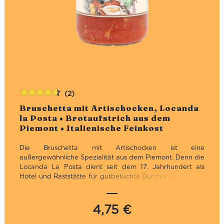
(2)
Bewertet
Bruschetta mit Artischocken, Locanda
mit
4.50
la Posta • Brotaufstrich aus dem
von 5
Piemont • Italienische Feinkost
Die Bruschetta mit Artischocken ist eine
außergewöhnliche Spezialität aus dem Piemont. Denn die
Locanda La Posta dient seit dem 17. Jahrhundert als
Hotel und Raststätte für gutbetuchte Durchreisende. Seit
vielen Generationen verwöhnt die Familie Genovesio ihre
Gäste mit vorzüglichen Speisen und selbst kreierten
Delikatessen nach allen Regeln der Kunst. Damit die
4,75
€
reisenden Gäste genügend Proviant mit adäquater
Qualität hatten, begann die Familie Genovesio ihre