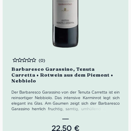
(0)
Bewertet
Barbaresco Garassino, Tenuta
Carretta • Rotwein aus dem Piemont •
Nebbiolo
Der Barbaresco Garassino von der Tenuta Carretta ist ein
reinsortiger Nebbiolo. Das intensive Karminrot legt sich
elegant ins Glas. Am Gaumen zeigt sich der Barbaresco
Garassino herrlich fruchtig, samtig, umhüllend als auch
aromatisch im Nachhall.
Farbe: Karminrot
22,50
€