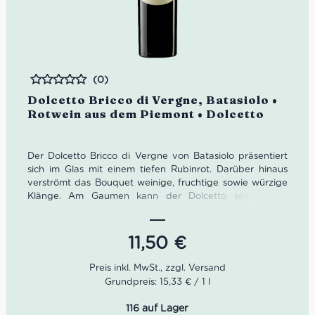
(0)
Bewertet
Dolcetto Bricco di Vergne, Batasiolo •
Rotwein aus dem Piemont • Dolcetto
Der Dolcetto Bricco di Vergne von Batasiolo präsentiert
sich im Glas mit einem tiefen Rubinrot. Darüber hinaus
verströmt das Bouquet weinige, fruchtige sowie würzige
Klänge. Am Gaumen kann der Dolcetto seine zarte
Würze, weichen Tannine, eleganten Körper als auch
seinen feinen Abgang zelebrieren.
11,50
€
Farbe: tiefes Rubinrot
Geruch: weinig, fruchtig, würzig
Geschmack: zarte Würze, weiche Tannine, feiner
Grundpreis: 15,33 € / 1 l
Abgang
116 auf Lager