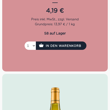
Tomatensauce mit Thunfisch erfreut sich größter
Beliebtheit.
4,19
€
Nun in dritter Generation geführt, steht der Auswahl von
hochwertigen sowie natürlichen Zutaten im Vordergrund.
Grundpreis: 13,97 € / 1 kg
Denn nur mit dem Auge für erstklassige Qualität kann
der hohe Anspruch über eine so lange Zeitspanne erfüllt
58 auf Lager
werden. Dafür setzt man bei Marabotto ganz bewusst
den Schwerpunkt auf die Tradition der regionalen Küche
von Piemont und Ligurien.
IN DEN WARENKORB