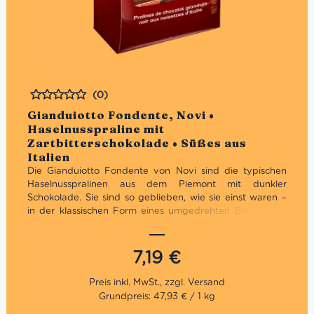
(0)
Bewertet
Gianduiotto Fondente, Novi •
Haselnusspraline mit
Zartbitterschokolade • Süßes aus
Italien
Die Gianduiotto Fondente von Novi sind die typischen
Haselnusspralinen aus dem Piemont mit dunkler
Schokolade. Sie sind so geblieben, wie sie einst waren –
in der klassischen Form eines umgedrehten Bootes. Die
Qualität steht bei Novi an aller erster Stelle, darum wird
viel Zeit und Mühe in die Auswahl der richtigen Zutaten
investiert. Dank der Wahl der besten Kakaosorte, die
7,19
€
durch die besten lokalen Haselnüsse bereichert wird,
erwerben die Gianduiotti ihren unverkennbaren
Geschmack. Wem die Gianduiotto Classico zu süß sind,
Grundpreis: 47,93 € / 1 kg
trifft mit den Gianduiotti fondente genau die richtige