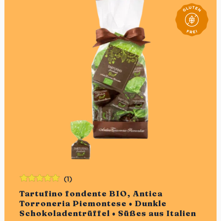
Meeresfrüchten, Pesto Pasta und gegrilltem Gemüse.
Idealer Versandkarton: 21 Flaschen
(1)
Bewertet
Tartufino fondente BIO, Antica
mit
5.00
von
Torroneria Piemontese • Dunkle
5
Schokoladentrüffel • Süßes aus Italien