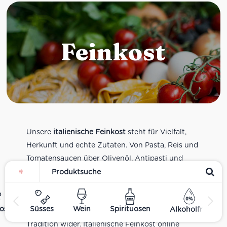
Feinkost
Unsere
italienische Feinkost
steht für Vielfalt,
Herkunft und echte Zutaten. Von Pasta, Reis und
Tomatensaucen über Olivenöl, Antipasti und
Pesto bis zu Balsamico und Spezialitäten aus
verschiedenen Regionen Italiens. Alle Produkte
sind Teil unseres realen Supermarkt-Sortiments
ost
Süsses
Wein
Spirituosen
Alkoholfrei
und spiegeln italienische Alltagsküche und
Tradition wider. Italienische Feinkost online