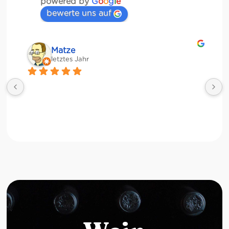
powered by
G
o
o
g
l
e
bewerte uns auf
Matze
letztes Jahr