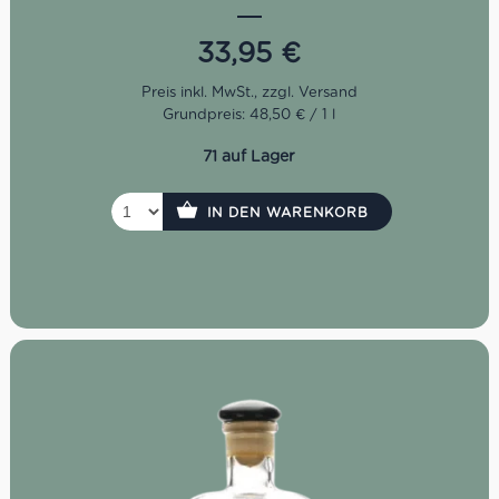
erhält. Das Mundgefühl ist weich und rund sowie lange
nachhallend.
33,95
€
Grundpreis: 48,50 € / 1 l
71 auf Lager
IN DEN WARENKORB