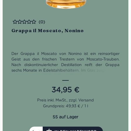
(0)
Bewertet
Grappa il Moscato, Nonino
Der Grappa il Moscato von Nonino ist ein reinsortiger
Geist aus den frischen Trestern von Moscato-Trauben.
Nach diskontinuierlicher Destillation reift der Grappa
sechs Monate in Edelstahlbehältern. Im Glas zeigt er sich
dementsprechend rein und kristallin. Das Bouquet
offenbart Aromen von Rosen, Vanille und Salbei. Am
Gaumen ist der reinsortige Moscato weich, elegant und
34,95
€
auf überaus sinnliche Weise aromatisch.
Grundpreis: 49,93 € / 1 l
55 auf Lager