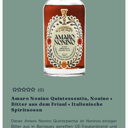
(0)
Bewertet
Amaro Nonino Quintessentia, Nonino •
Bitter aus dem Friaul • Italienische
Spirituosen
Dieser Amaro Nonino Quintessentia ist Noninos einziger
Bitter aus in Barriques gereiften ÙE-Traubenbrand und