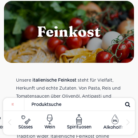
Feinkost
Unsere
italienische Feinkost
steht für Vielfalt,
Herkunft und echte Zutaten. Von Pasta, Reis und
Tomatensaucen über Olivenöl, Antipasti und
Pesto bis zu Balsamico und Spezialitäten aus
verschiedenen Regionen Italiens. Alle Produkte
sind Teil unseres realen Supermarkt-Sortiments
ost
Süsses
Wein
Spirituosen
Alkoholfrei
und spiegeln italienische Alltagsküche und
Tradition wider. Italienische Feinkost online