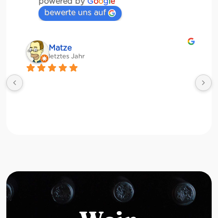
powered by
G
o
o
g
l
e
bewerte uns auf
Matze
letztes Jahr