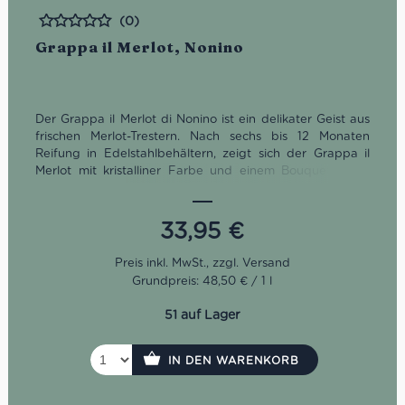
(0)
Bewertet
Grappa il Merlot, Nonino
Der Grappa il Merlot di Nonino ist ein delikater Geist aus
frischen Merlot-Trestern. Nach sechs bis 12 Monaten
Reifung in Edelstahlbehältern, zeigt sich der Grappa il
Merlot mit kristalliner Farbe und einem Bouquet voller
Rosenblätter und Sauerkirsche. Das Mundgefühl ist sehr
weich, rund und lang anhaltend.
33,95
€
Grundpreis: 48,50 € / 1 l
51 auf Lager
IN DEN WARENKORB