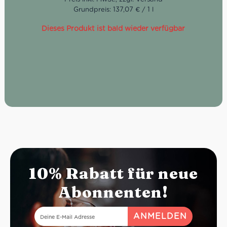
und anschließend über fünf Jahre in Barriques reiften.
Grundpreis: 137,07 € / 1 l
Das Bouquet offenbart vielschichtige Noten von Vanille,
Mandel und gedörrtem Obst. Das Mundgefühl ist überaus
Dieses Produkt ist bald wieder verfügbar
elegant, würzig sowie blumig und aromatisch.
10% Rabatt für neue
Abonnenten!