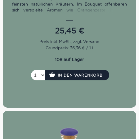
feinsten natürlichen Kräutern. Im Bouquet offenbaren
sich verspielte Aromen wie Orangenzeste, Menthol,
Thymian, Nuancen von Mango und Bittermandel. Im
Trunk ist der Amaro typisch bittersüß, elegant und
ausgewogen. So trinkt ihn übrigens Nonino-Chefin
25,45
€
Giannola: Man gebe 5 cl Amaro Nonino Quintessentia in
ein bauchiges Stielglas, befülle es mit Eiswürfeln bis zum
Rand und gebe 1,5 cl Prosecco sowie eine garnierende
Grundpreis: 36,36 € / 1 l
Orangenscheibe dazu.
108 auf Lager
IN DEN WARENKORB