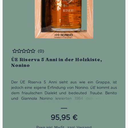
(0)
Bewertet
ÙE Riserva 5 Anni in der Holzkiste,
Nonino
Der ÙE Riserva 5 Anni sieht aus wie ein Grappa, ist
jedoch eine eigene Erfindung von Nonino.
ÙE
kommt aus
dem friaulischen Dialekt und bedeuted
Traube
. Benito
und Giannola Nonino kreierten 1984 den ersten ÙE-
Traubenbrand, als sie die kompletten Trauben
destillierten.
95,95
€
Der ÙE Riserva 5 Anni ist ein Blend aus Ribolla, Moscato,
Merlot sowie Malvasia, die allesamt getrennt gebrannt