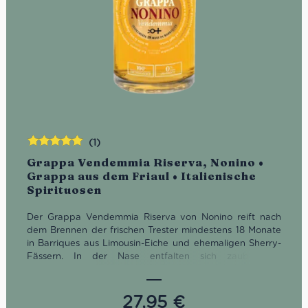
(1)
Bewertet
Grappa Vendemmia Riserva, Nonino •
mit
5.00
von
Grappa aus dem Friaul • Italienische
5
Spirituosen
Der Grappa Vendemmia Riserva von Nonino reift nach
dem Brennen der frischen Trester mindestens 18 Monate
in Barriques aus Limousin-Eiche und ehemaligen Sherry-
Fässern. In der Nase entfalten sich zauberhafte
Duftnoten von Vanille, frischem Brot und Schokolade. Am
Gaumen zeigt sich der Grappa Vendemmia Riserva
vollmundig, samtig und lang anhaltend.
27,95
€