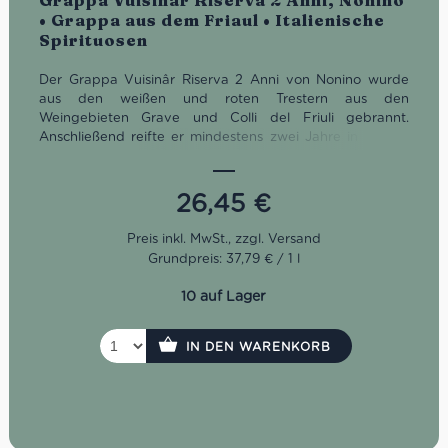
Grappa Vuisinâr Riserva 2 Anni, Nonino
• Grappa aus dem Friaul • Italienische
Spirituosen
Der Grappa Vuisinâr Riserva 2 Anni von Nonino wurde
aus den weißen und roten Trestern aus den
Weingebieten Grave und Colli del Friuli gebrannt.
Anschließend reifte er mindestens zwei Jahre in kleinen
Fässern aus Wildkirsche. Im Glas zeigt sich der Grappa
Vuisinâr Riserva hell bernsteinfarben. Am Gaumen ist er
sehr elegant, weich, harmonisch und mild.
26,45
€
Grundpreis: 37,79 € / 1 l
10 auf Lager
IN DEN WARENKORB