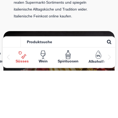
realen Supermarkt-Sortiments und spiegeln
italienische Alltagsküche und Tradition wider.
Italienische Feinkost online kaufen.
Catering
ost
Süsses
Wein
Spirituosen
Alkoholfrei
Das
italienische Catering
von Centro Italia verbindet
frische Zubereitung mit originalen Zutaten. Von Panini
und Antipasti über Käse- und Salumiplatten bis zu