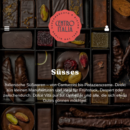
Süsses
Italienische Süßwaren – von Cantuccini bis Pistaziencreme. Direkt
aus kleinen Manufakturen und ideal für Frühstück, Dessert oder
zwischendurch. Dolce Vita pur für Genießer und alle, die sich etwas
Gutes gönnen möchten.