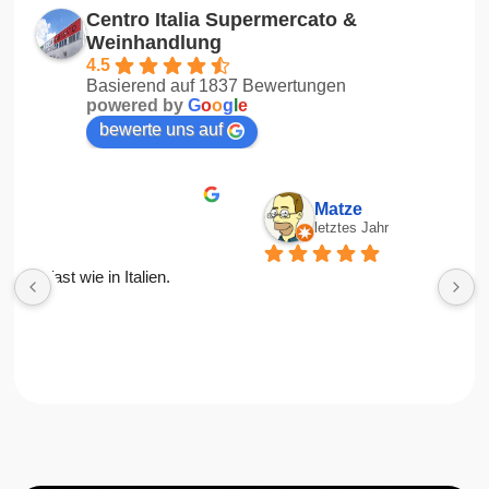
Centro Italia Supermercato &
Weinhandlung
4.5
Basierend auf 1837 Bewertungen
powered by
G
o
o
g
l
e
bewerte uns auf
Matze
letztes Jahr
R