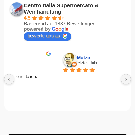
Centro Italia Supermercato &
Weinhandlung
4.5
Basierend auf 1837 Bewertungen
powered by
G
o
o
g
l
e
bewerte uns auf
Matze
letztes Jahr
R