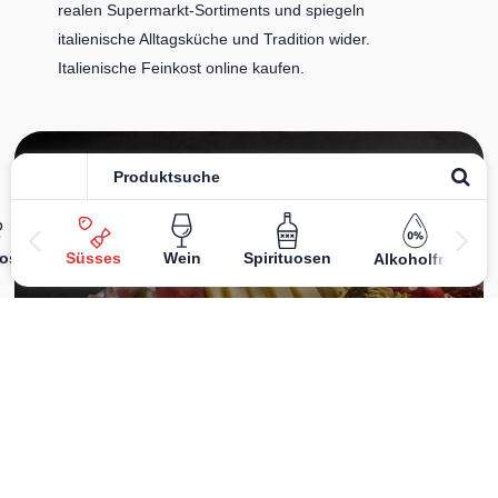
realen Supermarkt-Sortiments und spiegeln
italienische Alltagsküche und Tradition wider.
Italienische Feinkost online kaufen.
Catering
ost
Süsses
Wein
Spirituosen
Alkoholfrei
Das
italienische Catering
von Centro Italia verbindet
frische Zubereitung mit originalen Zutaten. Von Panini
und Antipasti über Käse- und Salumiplatten bis zu