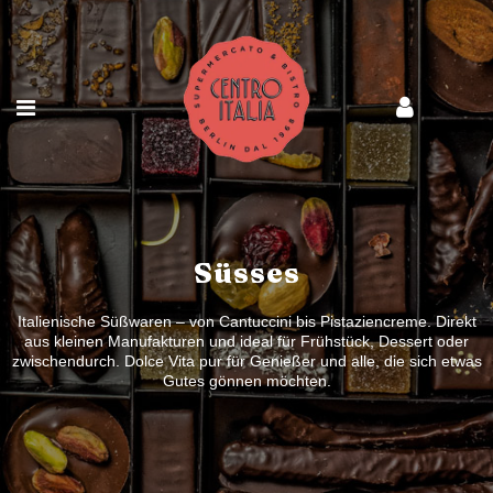
Süsses
Italienische Süßwaren – von Cantuccini bis Pistaziencreme. Direkt
aus kleinen Manufakturen und ideal für Frühstück, Dessert oder
zwischendurch. Dolce Vita pur für Genießer und alle, die sich etwas
Gutes gönnen möchten.