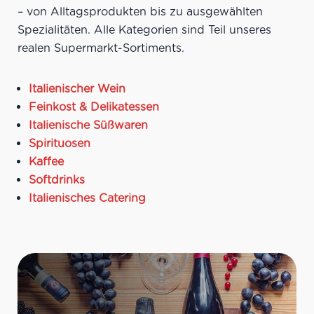
Meeresfrüchten,
– von Alltagsprodukten bis zu ausgewählten
sommerlichen Salaten,
Spezialitäten. Alle Kategorien sind Teil unseres
leichten Vorspeisen
Ideale Versandmenge:
Bis
realen Supermarkt-Sortiments.
zu 21 Flaschen pro Karton
Italienischer Wein
Feinkost & Delikatessen
Italienische Süßwaren
Spirituosen
Kaffee
Softdrinks
Italienisches Catering