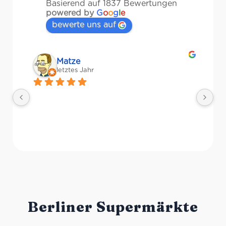
Basierend auf 1837 Bewertungen
powered by
G
o
o
g
l
e
bewerte uns auf
Veronika Stulberg
letztes Jahr
Riesige Auswahl an italienischen 
Ri
Produkten, Weinen und sogar frischem 
Le
Gemüse!
Li
We
Pr
"s
Berliner Supermärkte