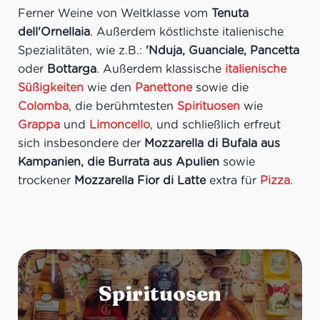
Ferner Weine von Weltklasse vom
Tenuta
dell'Ornellaia
. Außerdem köstlichste italienische
Spezialitäten, wie z.B.:
'Nduja, Guanciale, Pancetta
oder
Bottarga
. Außerdem klassische
italienische
Süßigkeiten
wie den
Panettone
sowie die
Colomba
, die berühmtesten
Spirituosen
wie
Grappa
und
Limoncello
, und schließlich erfreut
sich insbesondere der
Mozzarella di Bufala aus
Kampanien, die Burrata aus Apulien
sowie
trockener
Mozzarella Fior di Latte
extra für
Pizza
.