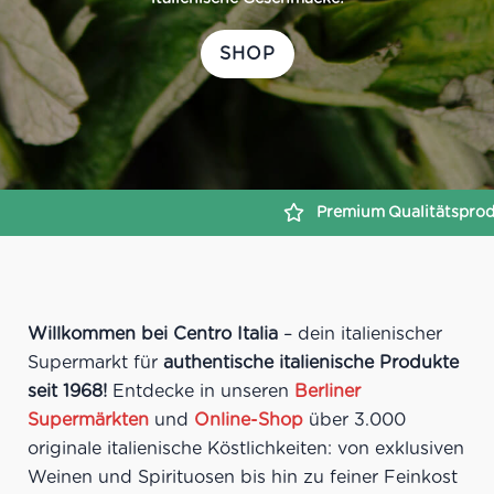
SHOP
Premium
Qualitätsprodukte
Sichere
Zahlun
Willkommen bei Centro Italia
– dein italienischer
Supermarkt für
authentische italienische Produkte
seit 1968!
Entdecke in unseren
Berliner
Supermärkten
und
Online-Shop
über 3.000
originale italienische Köstlichkeiten: von exklusiven
Weinen und Spirituosen bis hin zu feiner Feinkost