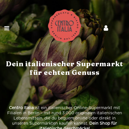
Dein italienischer Supermarkt
für echten Genuss
Centro Italia
ist ein italienischer Online-Supermarkt mit
Filialen in Berlin – mit rund 3.000 originalen italienischen
Lebensmitteln, die du bequem online oder direkt in
unseren Supermärkten kaufen kannst.
Dein Shop für
italienische Geschmäcke!